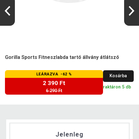
Gorilla Sports Fitneszlabda tartó állvány átlátszó
LEÁRAZVA -62 %
Kosárba
2 390 Ft
raktáron 5 db
6 290 Ft
Jelenleg