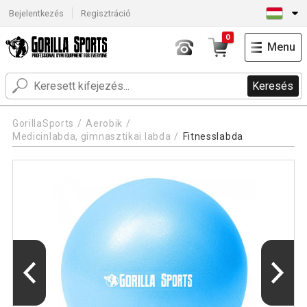
Bejelentkezés
Regisztráció
0
Menu
Keresés
GorillaSports
Aerobik
Medicinlabda, gimnasztikai labda
Fitnesslabda