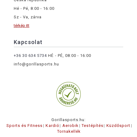
Hé - Pé, 8:00 - 16:00
Sz - Va, zárva
térkép itt
Kapcsolat
+36 30 634 5734
HÉ - PÉ, 08:00 - 16:00
info@gorillasports.hu
Gorillasports.hu:
Sports és Fitness
Kardió
Aerobik
Testépítés
Küzdősport
Tornakellék