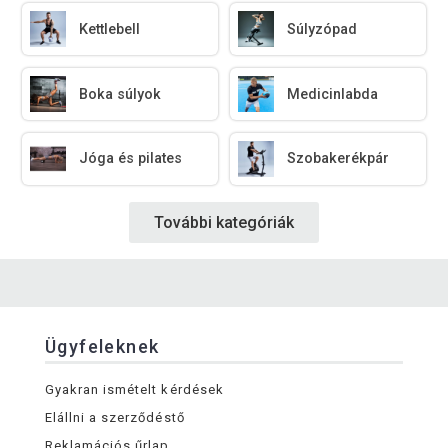
Kettlebell
Súlyzópad
Boka súlyok
Medicinlabda
Jóga és pilates
Szobakerékpár
További kategóriák
Ügyfeleknek
Gyakran ismételt kérdések
Elállni a szerződéstő
Reklamációs űrlap