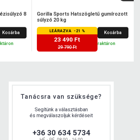
ézisúlyzó 8
Gorilla Sports Hatszögletű gumírozott
súlyzó 20 kg
LEÁRAZVA -21 %
Kosárba
Kosárba
23 490 Ft
aktáron
raktáron
29 790 Ft
Tanácsra van szüksége?
Segítünk a választásban
és megválaszoljuk kérdéseit
+36 30 634 5734
HÉ - PÉ, 08:00 - 16:00