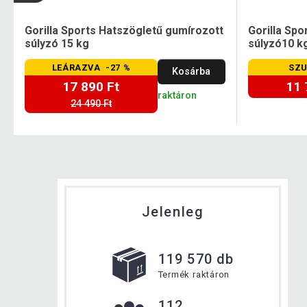
Gorilla Sports Hatszögletű gumírozott
Gorilla Sp
súlyzó 15 kg
súlyzó10 k
LEÁRAZVA -27 %
SZU
Kosárba
17 890 Ft
11 
raktáron
24 490 Ft
Jelenleg
119 570 db
Termék raktáron
112