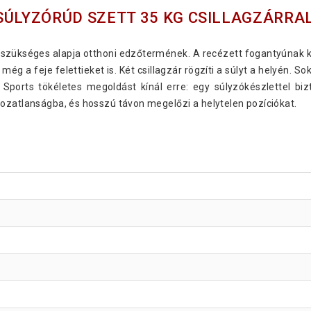
SÚLYZÓRÚD SZETT 35 KG CSILLAGZÁRRA
szükséges alapja otthoni edzőtermének. A recézett fogantyúnak kö
ég a feje felettieket is. Két csillagzár rögzíti a súlyt a helyén. 
la Sports tökéletes megoldást kínál erre: egy súlyzókészlettel b
ozatlanságba, és hosszú távon megelőzi a helytelen pozíciókat.