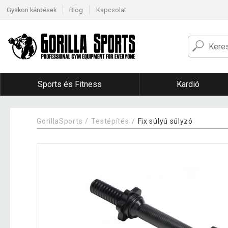
Gyakori kérdések
Blog
Kapcsolat
Sports és Fitness
Kardió
GorillaSports
Testépítés
Fix súlyú súlyzó