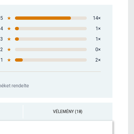
5
★
14×
4
★
1×
3
★
1×
2
★
0×
1
★
2×
méket rendelte
VÉLEMÉNY (18)