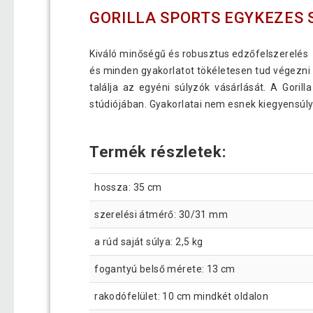
GORILLA SPORTS EGYKEZES 
Kiváló minőségű és robusztus edzőfelszerelés 
és minden gyakorlatot tökéletesen tud végezni m
találja az egyéni súlyzók vásárlását. A Goril
stúdiójában. Gyakorlatai nem esnek kiegyensúly
Termék részletek:
hossza: 35 cm
szerelési átmérő: 30/31 mm
a rúd saját súlya: 2,5 kg
fogantyú belső mérete: 13 cm
rakodófelület: 10 cm mindkét oldalon