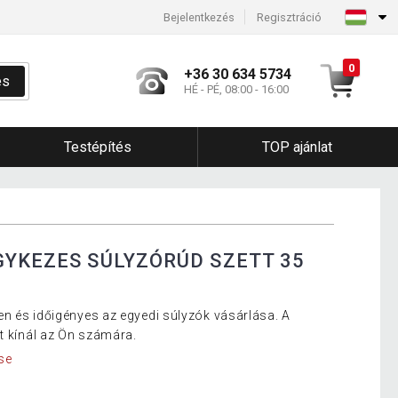
Bejelentkezés
Regisztráció
0
+36 30 634 5734
és
HÉ - PÉ, 08:00 - 16:00
Testépítés
TOP ajánlat
GYKEZES SÚLYZÓRÚD SZETT 35
L
n és időigényes az egyedi súlyzók vásárlása. A
t kínál az Ön számára.
se