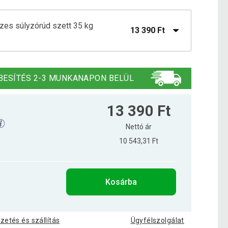
ezes súlyzórúd szett 35 kg
13 390 Ft
órúd szett 2 db 35 cm ezüst
12 190 Ft
BESÍTÉS 2-3 MUNKANAPON BELÜL
13 390 Ft
Nettó ár
10 543,31 Ft
Kosárba
izetés és szállítás
Ügyfélszolgálat