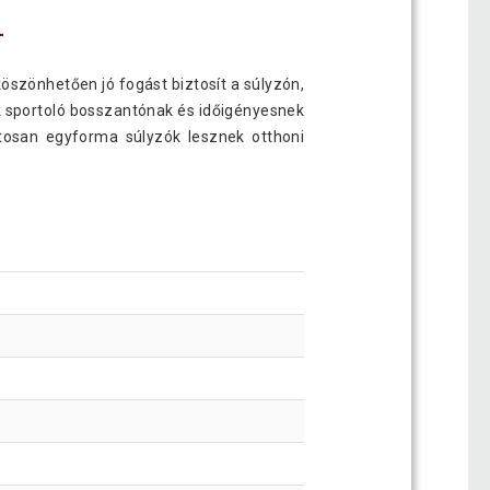
L
szönhetően jó fogást biztosít a súlyzón,
Sok sportoló bosszantónak és időigényesnek
iztosan egyforma súlyzók lesznek otthoni