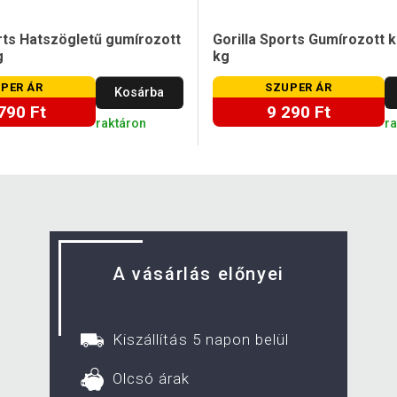
orts Hatszögletű gumírozott
Gorilla Sports Gumírozott k
g
kg
PER ÁR
SZUPER ÁR
Kosárba
790 Ft
9 290 Ft
raktáron
r
A vásárlás előnyei
Kiszállítás 5 napon belül
Olcsó árak