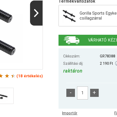
Termékváltozatok
Gorilla Sports Egyk
csillagzárral
Gorilla Sports Súlyz
VÁRHATÓ KÉZ
Cikkszám:
GR78388
Szállítási díj:
2 190 Ft
raktáron
(18 értékelés)
-
+
Importőr
F