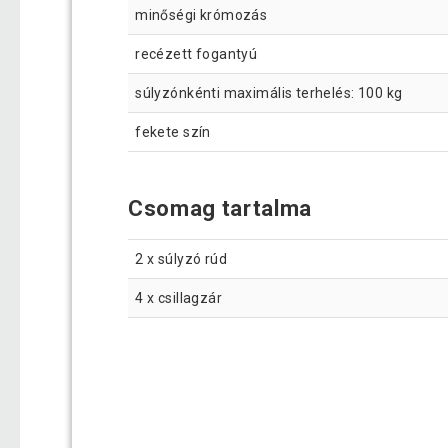
minőségi krómozás
recézett fogantyú
súlyzónkénti maximális terhelés: 100 kg
fekete szín
Csomag tartalma
2 x súlyzó rúd
4 x csillagzár