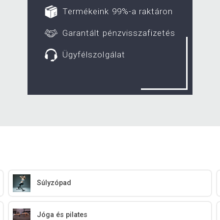
Termékeink 99%-a raktáron
Garantált pénzvisszafizetés
Ügyfélszolgálat
Súlyzópad
Jóga és pilates