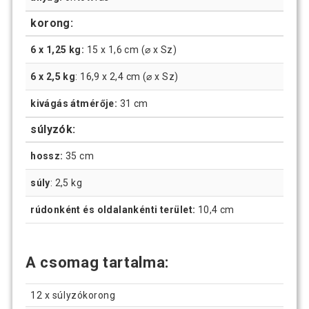
korong:
6 x 1,25 kg:
15 x 1,6 cm (⌀ x Sz)
6 x 2,5 kg
: 16,9 x 2,4 cm (⌀ x Sz)
kivágás átmérője:
31 cm
súlyzók:
hossz:
35 cm
súly
: 2,5 kg
rúdonként és oldalankénti terület:
10,4 cm
A csomag tartalma:
12 x súlyzókorong