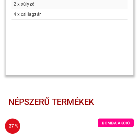
2 x súlyzó
4 x csillagzár
NÉPSZERŰ TERMÉKEK
BOMBA AKCIÓ
-27 %