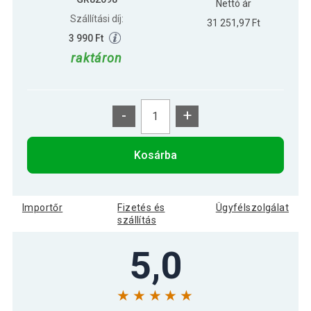
Nettó ár
Szállítási díj:
31 251,97 Ft
3 990 Ft
raktáron
-
+
Kosárba
Importőr
Fizetés és
Ügyfélszolgálat
szállítás
5,0