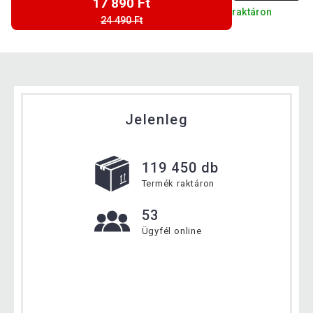
17 890 Ft
raktáron
24 490 Ft
Jelenleg
119 450 db
Termék raktáron
53
Ügyfél online