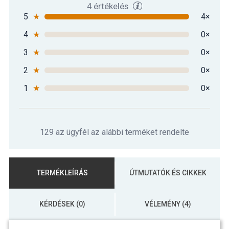
4 értékelés
5
★
4×
4
★
0×
3
★
0×
2
★
0×
1
★
0×
129 az ügyfél az alábbi terméket rendelte
TERMÉKLEÍRÁS
ÚTMUTATÓK ÉS CIKKEK
KÉRDÉSEK (0)
VÉLEMÉNY (4)