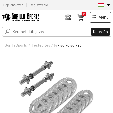
Bejelentkezés
Regisztráció
0
Menu
Keresés
GorillaSports
Testépítés
Fix súlyú súlyzó