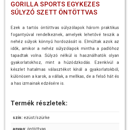
GORILLA SPORTS EGYKEZES
SÚLYZÓ SZETT ÖNTÖTTVAS
Ezek a tartós öntöttvas súlyzólapok három praktikus
fogantyúval rendelkeznek, amelyek lehetővé teszik a
nehéz súlyok könnyű hordozását is. Elmúltak azok az
idők, amikor a nehéz súlyzólapok mintha a padlóhoz
tapadtak volna. Súlyzó nélkül is használhatók olyan
gyakorlatokhoz, mint a húzódzkodás. Ezenkívül a
készlet hatalmas választékot kínál a gyakorlatokból,
különösen a karok, a vállak, a mellkas, de a felső hát és
a has izmainak edzésére is.
Termék részletek:
szín:
ezüst/szürke
anyag:
öntöttvas