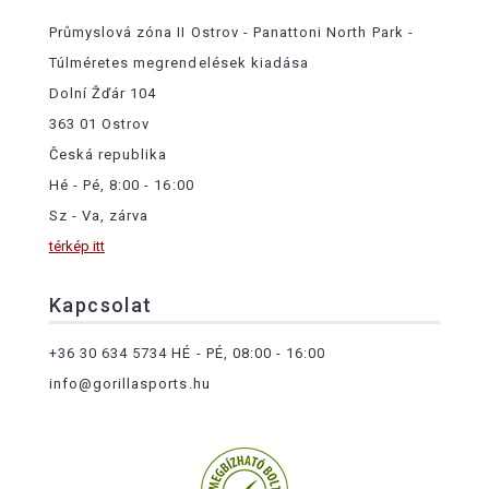
Průmyslová zóna II Ostrov - Panattoni North Park -
Túlméretes megrendelések kiadása
Dolní Žďár 104
363 01 Ostrov
Česká republika
Hé - Pé, 8:00 - 16:00
Sz - Va, zárva
térkép itt
Kapcsolat
+36 30 634 5734
HÉ - PÉ, 08:00 - 16:00
info@gorillasports.hu