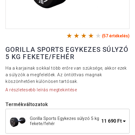
(57 értékelés)
GORILLA SPORTS EGYKEZES SÚLYZÓ
5 KG FEKETE/FEHÉR
Ha a karjainak sokkal több erőre van szüksége, akkor ezek
a súlyzók a megfelelőek. Az öntöttvas magnak
köszönhetően különösen tartósak.
A részletesebb leírás megtekintése
Termékváltozatok
Gorilla Sports Egykezes súlyzó 5 kg
11 690 Ft
fekete/fehér