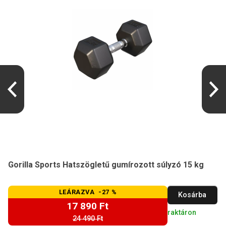
Gorilla Sports Hatszögletű gumírozott súlyzó 15 kg
LEÁRAZVA -27 %
Kosárba
17 890 Ft
raktáron
24 490 Ft