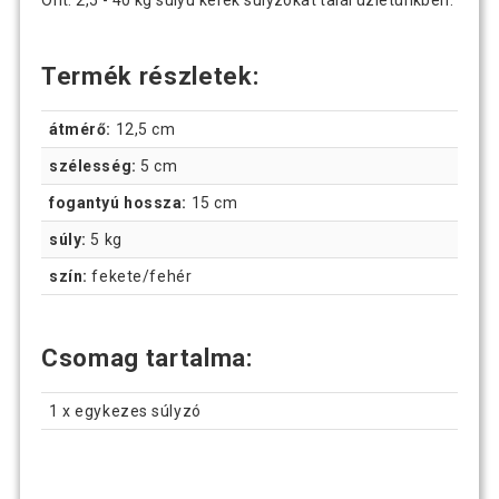
Önt. 2,5 - 40 kg súlyú kerek súlyzókat talál üzletünkben.
Termék részletek:
átmérő:
12,5 cm
szélesség:
5 cm
fogantyú hossza:
15 cm
súly:
5 kg
szín:
fekete/fehér
Csomag tartalma:
1 x egykezes súlyzó