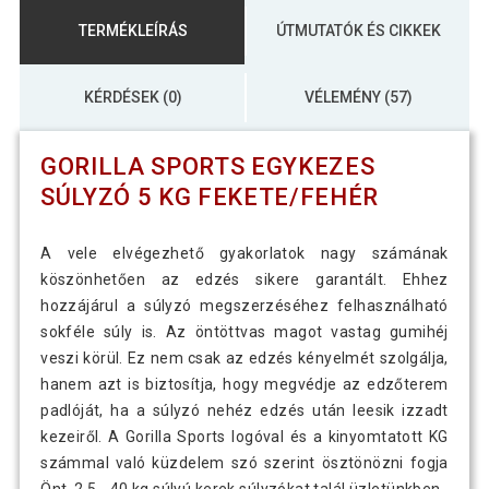
TERMÉKLEÍRÁS
ÚTMUTATÓK ÉS CIKKEK
KÉRDÉSEK (0)
VÉLEMÉNY (57)
GORILLA SPORTS EGYKEZES
SÚLYZÓ 5 KG FEKETE/FEHÉR
A vele elvégezhető gyakorlatok nagy számának
köszönhetően az edzés sikere garantált. Ehhez
hozzájárul a súlyzó megszerzéséhez felhasználható
sokféle súly is. Az öntöttvas magot vastag gumihéj
veszi körül. Ez nem csak az edzés kényelmét szolgálja,
hanem azt is biztosítja, hogy megvédje az edzőterem
padlóját, ha a súlyzó nehéz edzés után leesik izzadt
kezeiről. A Gorilla Sports logóval és a kinyomtatott KG
számmal való küzdelem szó szerint ösztönözni fogja