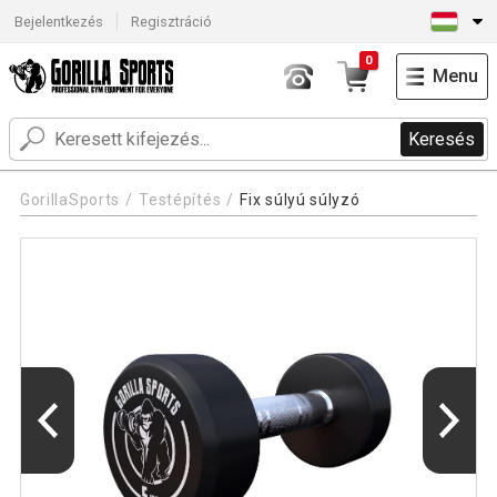
Bejelentkezés
Regisztráció
0
Menu
Keresés
GorillaSports
Testépítés
Fix súlyú súlyzó