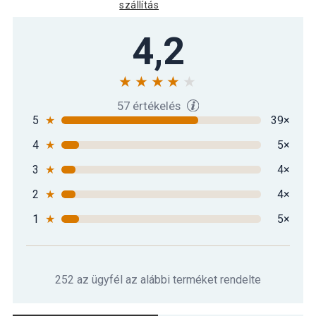
szállítás
Gorilla Sports Egykezes súlyzó 7,5 kg
4,2
14 390 Ft
fekete/fehér
Gorilla Sports Egykezes súlyzó
25 790 Ft
fekete/fehér 15 kg
57 értékelés
5
★
39×
4
★
5×
Gorilla Sports Professzionális
14 090 Ft
egykezes súlyzó 10 kg
3
★
4×
2
★
4×
1
★
5×
252 az ügyfél az alábbi terméket rendelte