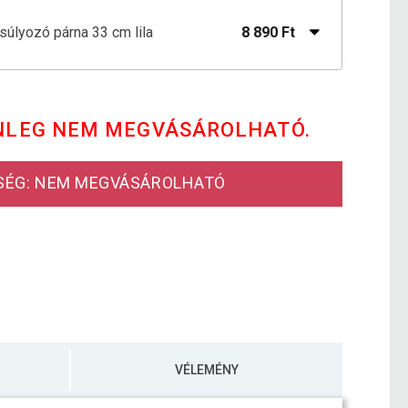
súlyozó párna 33 cm lila
8 890 Ft
8 690 Ft
nsúlyozó párna 33 cm piros
6 290 Ft
NLEG NEM MEGVÁSÁROLHATÓ.
8 990 Ft
nsúlyozó párna fekete 33 cm
4 990 Ft
SÉG: NEM MEGVÁSÁROLHATÓ
gpárna türkizkék
8 390 Ft
8 690 Ft
egpárna kék 33 cm
4 990 Ft
VÉLEMÉNY
egpárna szürke 33 cm
8 390 Ft