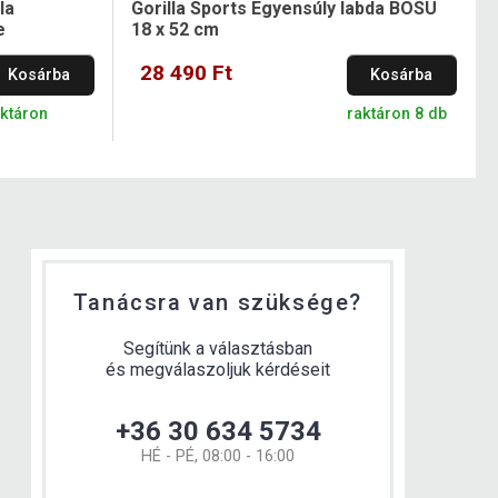
la
Gorilla Sports Egyensúly labda BOSU
e
18 x 52 cm
28 490 Ft
Kosárba
Kosárba
aktáron
raktáron 8 db
Tanácsra van szüksége?
Segítünk a választásban
és megválaszoljuk kérdéseit
+36 30 634 5734
HÉ - PÉ, 08:00 - 16:00