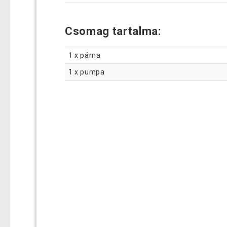
Csomag tartalma:
1 x párna
1 x pumpa