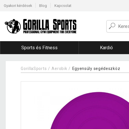
Gyakori kérdések
Blog
Kapcsolat
Sports és Fitness
Kardió
GorillaSports
Aerobik
Egyensúly segédeszköz