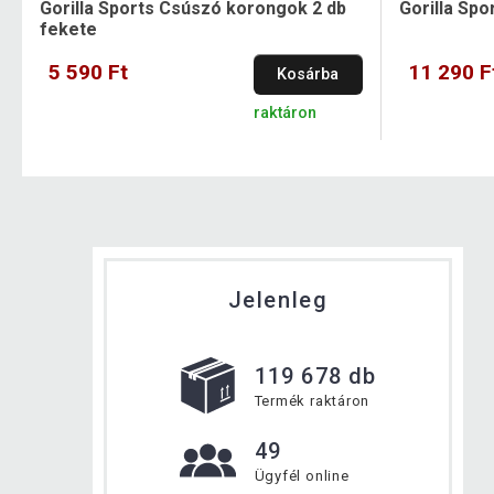
Gorilla Sports Csúszó korongok 2 db
Gorilla Spo
fekete
5 590 Ft
11 290 F
Kosárba
raktáron
Jelenleg
119 678 db
Termék raktáron
49
Ügyfél online