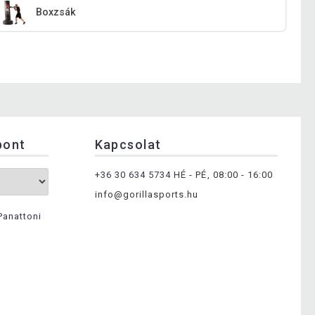
Boxzsák
pont
Kapcsolat
+36 30 634 5734
HÉ - PÉ, 08:00 - 16:00
info@gorillasports.hu
Panattoni