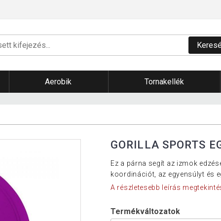
Keres
Aerobik
Tornakellék
GORILLA SPORTS E
Ez a párna segít az izmok edzés
koordinációt, az egyensúlyt és eg
A részletesebb leírás megtekinté
Termékváltozatok