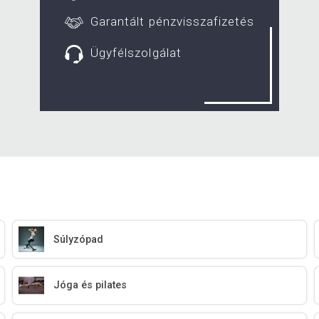
Garantált pénzvisszafizetés
Ügyfélszolgálat
Súlyzópad
Jóga és pilates