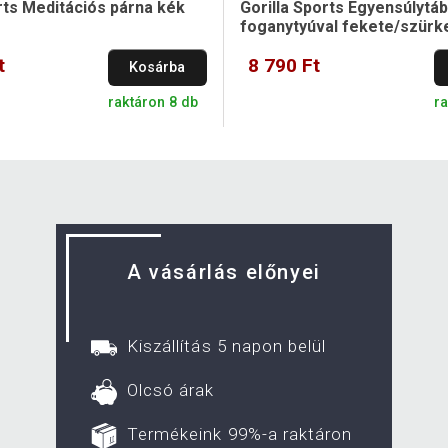
rts Meditációs párna kék
Gorilla Sports Egyensúlytáb
foganytyúval fekete/szürk
t
8 790 Ft
Kosárba
raktáron 8 db
r
A vásárlás előnyei
Kiszállítás 5 napon belül
Olcsó árak
Termékeink 99%-a raktáron