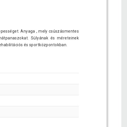
óképességet. Anyaga , mely csúszásmentes
a hátpanaszokat. Súlyának és méreteinek
ehabilitációs és sportközpontokban.