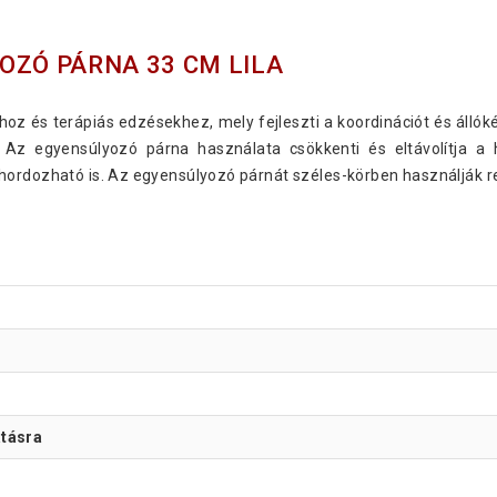
OZÓ PÁRNA 33 CM LILA
hoz és terápiás edzésekhez, mely fejleszti a koordinációt és áll
z. Az egyensúlyozó párna használata csökkenti és eltávolítja 
hordozható is. Az egyensúlyozó párnát széles-körben használják r
atásra