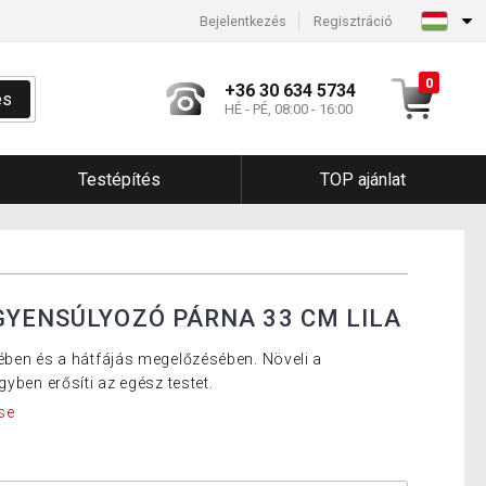
Bejelentkezés
Regisztráció
0
+36 30 634 5734
és
HÉ - PÉ, 08:00 - 16:00
Testépítés
TOP ajánlat
GYENSÚLYOZÓ PÁRNA 33 CM LILA
ében és a hátfájás megelőzésében. Növeli a
yben erősíti az egész testet.
se