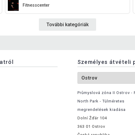
Fitnesscenter
További kategóriák
latról
Személyes átvételi 
Průmyslová zóna II Ostrov - 
North Park - Túlméretes
megrendelések kiadása
Dolní Žďár 104
363 01 Ostrov
Česká republika