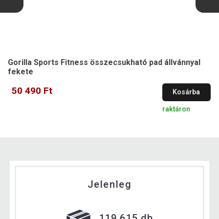
Gorilla Sports Fitness összecsukható pad állvánnyal
fekete
50 490 Ft
Kosárba
raktáron
Jelenleg
119 615 db