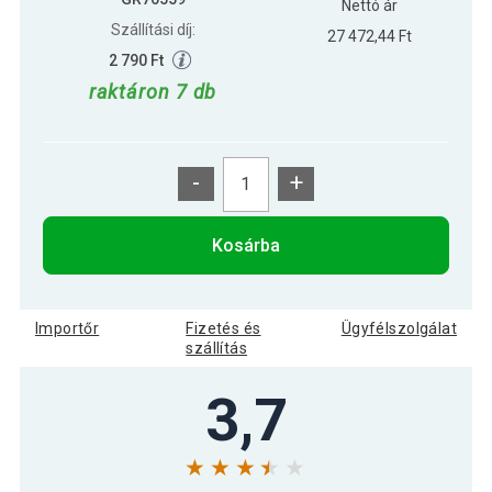
Nettó ár
Szállítási díj:
27 472,44 Ft
2 790 Ft
raktáron 7 db
-
+
Kosárba
Importőr
Fizetés és
Ügyfélszolgálat
szállítás
3,7