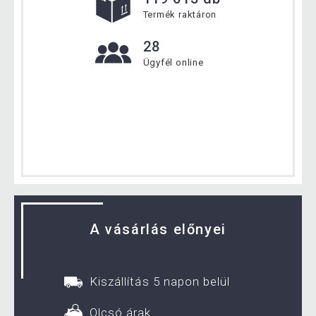
Termék raktáron
28
Ügyfél online
A vásárlás előnyei
Kiszállítás 5 napon belül
Olcsó árak