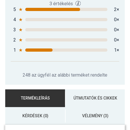
3 értékelés
5
★
2×
4
★
0×
3
★
0×
2
★
0×
1
★
1×
248 az ügyfél az alábbi terméket rendelte
TERMÉKLEÍRÁS
ÚTMUTATÓK ÉS CIKKEK
KÉRDÉSEK (0)
VÉLEMÉNY (3)