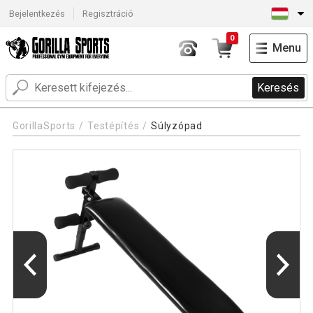
Bejelentkezés
Regisztráció
0
Menu
Keresés
GorillaSports
Testépítés
Súlyzópad