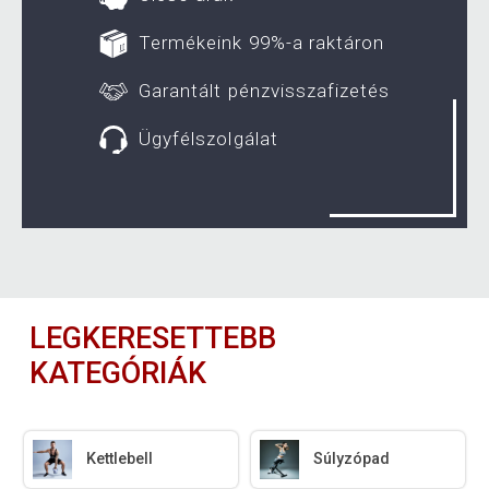
Termékeink 99%-a raktáron
Garantált pénzvisszafizetés
Ügyfélszolgálat
LEGKERESETTEBB
KATEGÓRIÁK
Kettlebell
Súlyzópad