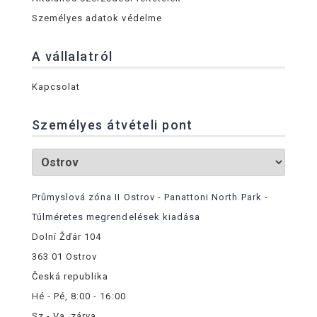
Személyes adatok védelme
A vállalatról
Kapcsolat
Személyes átvételi pont
Průmyslová zóna II Ostrov - Panattoni North Park -
Túlméretes megrendelések kiadása
Dolní Žďár 104
363 01 Ostrov
Česká republika
Hé - Pé, 8:00 - 16:00
Sz - Va, zárva