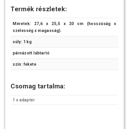
Termék részletek:
Méretek: 27,6 x 25,5 x 20 cm (hosszúság x
szélesség x magasság).
súly: 1 kg
párnázott lábtartó
szín: fekete
Csomag tartalma:
1 x adapter