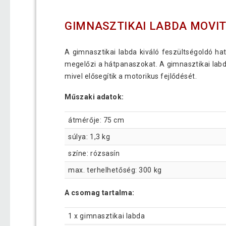
GIMNASZTIKAI LABDA MOVIT
A gimnasztikai labda kiváló feszültségoldó hatá
megelőzi a hátpanaszokat. A gimnasztikai lab
mivel elősegítik a motorikus fejlődését.
Műszaki adatok:
átmérője: 75 cm
súlya: 1,3 kg
színe: rózsasín
max. terhelhetőség: 300 kg
A csomag tartalma:
1 x gimnasztikai labda