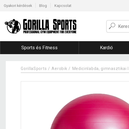
Gyakori kérdések
Blog
Kapcsolat
Sports és Fitness
Kardió
GorillaSports
Aerobik
Medicinlabda, gimnasztikai 