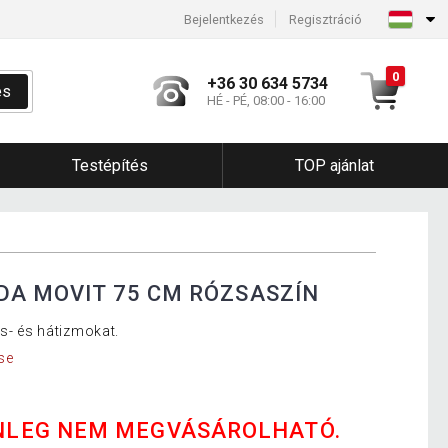
Bejelentkezés
Regisztráció
0
+36 30 634 5734
és
HÉ - PÉ, 08:00 - 16:00
Testépítés
TOP ajánlat
DA MOVIT 75 CM RÓZSASZÍN
as- és hátizmokat.
se
NLEG NEM MEGVÁSÁROLHATÓ.