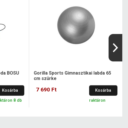
abda BOSU
Gorilla Sports Gimnasztikai labda 65
cm szürke
7 690 Ft
Kosárba
Kosárba
ktáron 8 db
raktáron