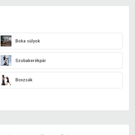
Boka súlyok
Szobakerékpár
Boxzsák