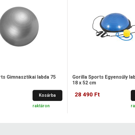
rts Gimnasztikai labda 75
Gorilla Sports Egyensúly l
18 x 52 cm
28 490 Ft
Kosárba
raktáron
ra