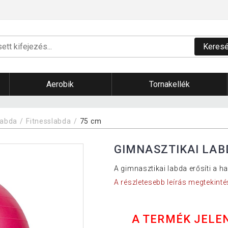
Keres
Aerobik
Tornakellék
labda
Fitnesslabda
75 cm
GIMNASZTIKAI LAB
A gimnasztikai labda erősíti a h
A részletesebb leírás megtekinté
A TERMÉK JELE