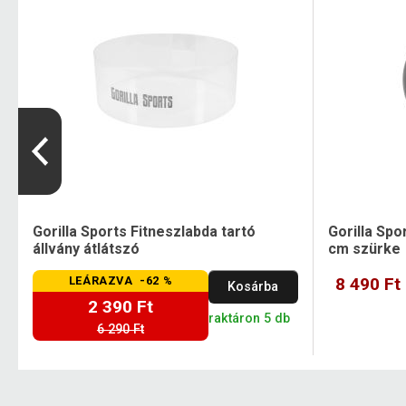
Gorilla Sports Fitneszlabda tartó
Gorilla Spo
állvány átlátszó
cm szürke
LEÁRAZVA -62 %
8 490 Ft
Kosárba
2 390 Ft
raktáron 5 db
6 290 Ft