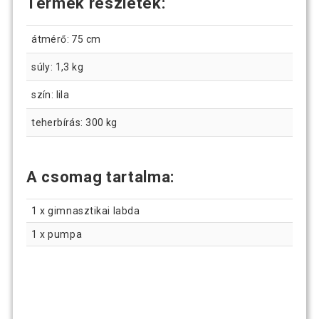
Termék részletek:
átmérő: 75 cm
súly: 1,3 kg
szín: lila
teherbírás: 300 kg
A csomag tartalma:
1 x gimnasztikai labda
1 x pumpa