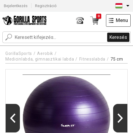
Bejelentkezés
Regisztráció
0
Menu
Keresés
GorillaSports
Aerobik
Medicinlabda, gimnasztikai labda
Fitnesslabda
75 cm