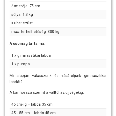
átmérője: 75 cm
súlya: 1,3 kg
színe: ezüst
max. terhelhetőség: 300 kg
A csomag tartalma:
1 x gimnasztikai labda
1 x pumpa
Mi alapján válasszunk és vásároljunk gimnasztikai
labdát?
A kar hossza szerint a válltól az ujjvégekig:
45 cm-ig – labda 35 cm
45 - 55 cm – labda 45 cm