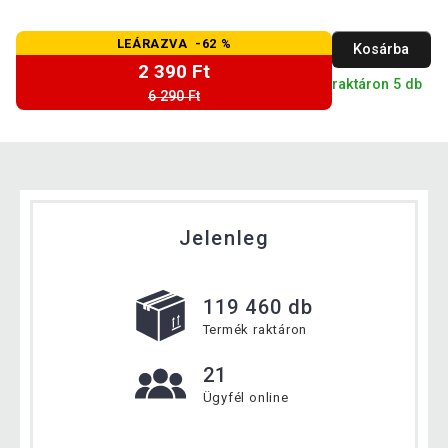
LEÁRAZVA -62 %
Kosárba
2 390 Ft
raktáron 5 db
6 290 Ft
Jelenleg
119 460 db
Termék raktáron
21
Ügyfél online