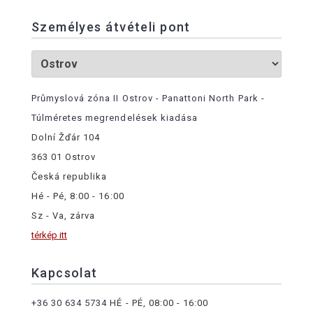
Személyes átvételi pont
Průmyslová zóna II Ostrov - Panattoni North Park -
Túlméretes megrendelések kiadása
Dolní Žďár 104
363 01 Ostrov
Česká republika
Hé - Pé, 8:00 - 16:00
Sz - Va, zárva
térkép itt
Kapcsolat
+36 30 634 5734
HÉ - PÉ, 08:00 - 16:00