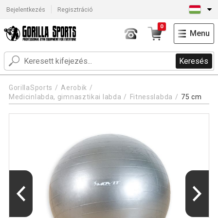
Bejelentkezés
Regisztráció
0
Menu
Keresés
GorillaSports
Aerobik
Medicinlabda, gimnasztikai labda
Fitnesslabda
75 cm