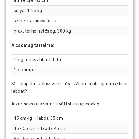
átmérője: 65 cm
súlya: 1,15 kg
színe: narancssárga
max. terhelhetőség: 300 kg
A csomag tartalma:
1 x gimnasztikai labda
1 x pumpa
Mi alapján válasszunk és vásároljunk gimnasztikai
labdát?
A kar hossza szerint a válltól az ujjvégekig:
45 cm-ig – labda 35 cm
45 - 55 cm – labda 45 cm
56 - 65 cm – labda 55 cm