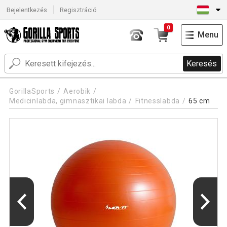
Bejelentkezés
Regisztráció
0
Menu
Keresés
GorillaSports
Aerobik
Medicinlabda, gimnasztikai labda
Fitnesslabda
65 cm