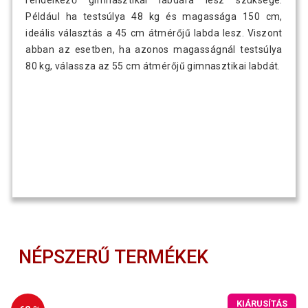
rendelkező gimnasztikai labdára lesz szüksége.
Például ha testsúlya 48 kg és magassága 150 cm,
ideális választás a 45 cm átmérőjű labda lesz. Viszont
abban az esetben, ha azonos magasságnál testsúlya
80 kg, válassza az 55 cm átmérőjű gimnasztikai labdát.
NÉPSZERŰ TERMÉKEK
KIÁRUSÍTÁS