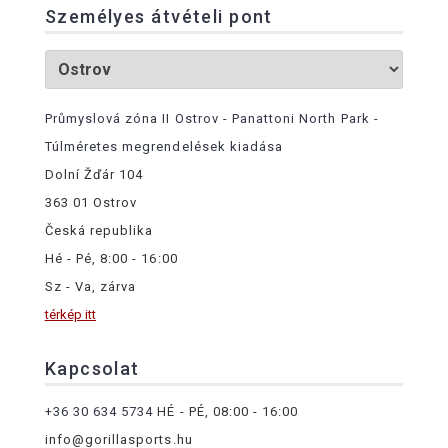
Személyes átvételi pont
Průmyslová zóna II Ostrov - Panattoni North Park -
Túlméretes megrendelések kiadása
Dolní Žďár 104
363 01 Ostrov
Česká republika
Hé - Pé, 8:00 - 16:00
Sz - Va, zárva
térkép itt
Kapcsolat
+36 30 634 5734
HÉ - PÉ, 08:00 - 16:00
info@gorillasports.hu