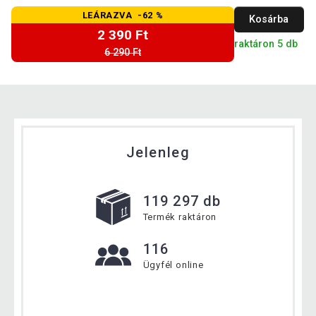
LEÁRAZVA -62 %
Kosárba
2 390 Ft
raktáron 5 db
6 290 Ft
Jelenleg
119 297 db
Termék raktáron
116
Ügyfél online