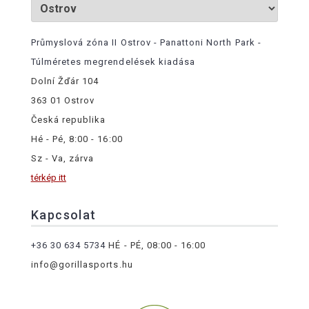
Průmyslová zóna II Ostrov - Panattoni North Park -
Túlméretes megrendelések kiadása
Dolní Žďár 104
363 01 Ostrov
Česká republika
Hé - Pé, 8:00 - 16:00
Sz - Va, zárva
térkép itt
Kapcsolat
+36 30 634 5734
HÉ - PÉ, 08:00 - 16:00
info@gorillasports.hu