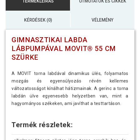
TERMÉKLEÍRÁS
ÚTMUTATÓK ÉS CIKKEK
KÉRDÉSEK (0)
VÉLEMÉNY
GIMNASZTIKAI LABDA
LÁBPUMPÁVAL MOVIT® 55 CM
SZÜRKE
A MOVIT torna labdával dinamikus ülés, folyamatos
mozgás és egyensúlyozás révén kellemes
változatosságot kínálhat hátizmainak. A gerinc a torna
labdán ülve egyenesebb helyzetben van, mint a
hagyományos székeken, ami javíthat a testtartáson.
Termék részletek: