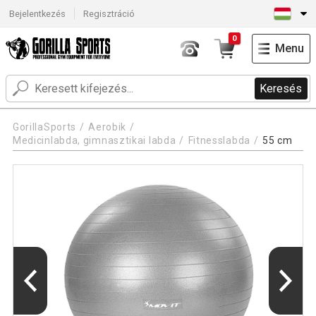
Bejelentkezés
Regisztráció
0
Menu
Keresés
GorillaSports
Aerobik
Medicinlabda, gimnasztikai labda
Fitnesslabda
55 cm