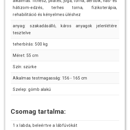
alkalmas: fitnesz, pilates, jóga, torna, aerobik, has- és
hátizom-edzés, terhes torna, fizikoterápia,
rehabilitáció és kényelmes üléshez
anyag: szakadásálló, káros anyagok jelenlétére
tesztelve
teherbírás: 500 kg
Méret: 55 cm
Szín: szürke
Alkalmas testmagasság: 156 - 165 cm
Szelep: gömb alakú
Csomag tartalma:
1 x labda, beleértve a lábfúvókát