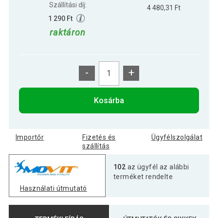
Szállítási díj:
4 480,31 Ft
1 290 Ft
raktáron
-
+
Kosárba
Importőr
Fizetés és
Ügyfélszolgálat
szállítás
102
az ügyfél az alábbi
terméket rendelte
Használati útmutató