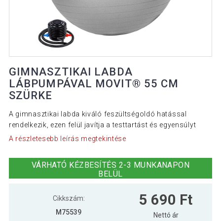
GIMNASZTIKAI LABDA
LÁBPUMPÁVAL MOVIT® 55 CM
SZÜRKE
A gimnasztikai labda kiváló feszültségoldó hatással
rendelkezik, ezen felül javítja a testtartást és egyensúlyt
A részletesebb leírás megtekintése
VÁRHATÓ KÉZBESÍTÉS 2-3 MUNKANAPON
BELÜL
5 690 Ft
Cikkszám:
M75539
Nettó ár