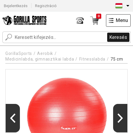
Bejelentkezés
Regisztráció
0
Menu
Keresés
GorillaSports
Aerobik
Medicinlabda, gimnasztikai labda
Fitnesslabda
75 cm