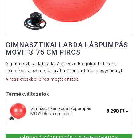
GIMNASZTIKAI LABDA LÁBPUMPÁS
MOVIT® 75 CM PIROS
A gimnasztikai labda kiváló feszültségoldó hatással
rendelkezik, ezen felül javítja a testtartást és egyensúlyt
A részletesebb leírás megtekintése
Termékváltozatok
Gimnasztikai labda lábpumpás
8 290 Ft
MOVIT® 75 cm piros
Gimnasztikai labda lábpumpás MOVIT®
8 190 Ft
75 cm fekete