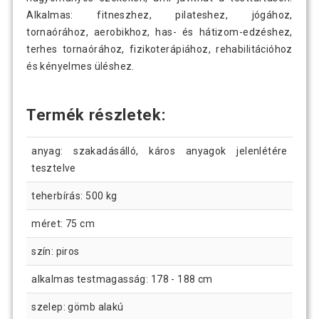
Alkalmas: fitneszhez, pilateshez, jógához,
tornaórához, aerobikhoz, has- és hátizom-edzéshez,
terhes tornaórához, fizikoterápiához, rehabilitációhoz
és kényelmes üléshez.
Termék részletek:
anyag: szakadásálló, káros anyagok jelenlétére
tesztelve
teherbírás: 500 kg
méret: 75 cm
szín: piros
alkalmas testmagasság: 178 - 188 cm
szelep: gömb alakú