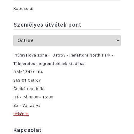
Kapcsolat
Személyes átvételi pont
Průmyslová zóna II Ostrov - Panattoni North Park -
Túlméretes megrendelések kiadása
Dolní Žďár 104
363 01 Ostrov
Česká republika
Hé - Pé, 8:00 - 16:00
Sz - Va, zárva
térkép itt
Kapcsolat