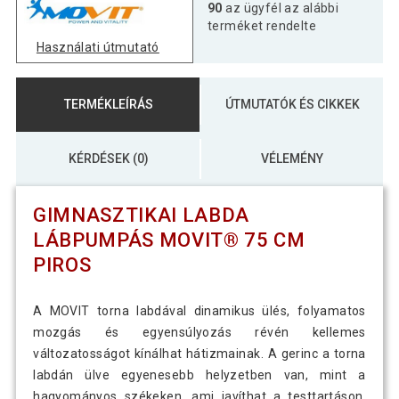
90
az ügyfél az alábbi
terméket rendelte
Használati útmutató
TERMÉKLEÍRÁS
ÚTMUTATÓK ÉS CIKKEK
KÉRDÉSEK (0)
VÉLEMÉNY
GIMNASZTIKAI LABDA
LÁBPUMPÁS MOVIT® 75 CM
PIROS
A MOVIT torna labdával dinamikus ülés, folyamatos
mozgás és egyensúlyozás révén kellemes
változatosságot kínálhat hátizmainak. A gerinc a torna
labdán ülve egyenesebb helyzetben van, mint a
hagyományos székeken, ami javíthat a testtartáson.