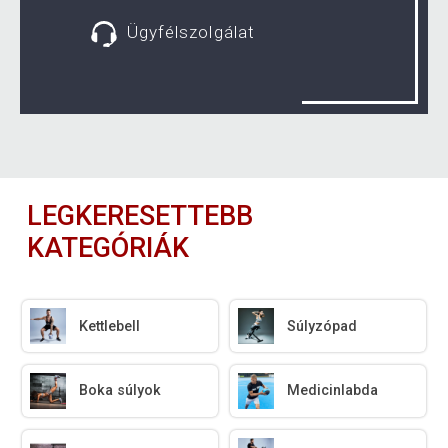
Ügyfélszolgálat
LEGKERESETTEBB
KATEGÓRIÁK
Kettlebell
Súlyzópad
Boka súlyok
Medicinlabda