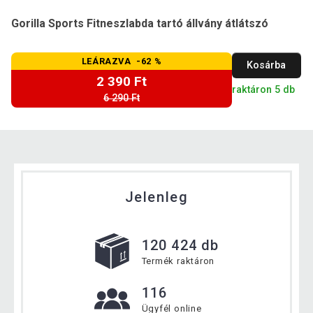
Gorilla Sports Fitneszlabda tartó állvány átlátszó
LEÁRAZVA -62 %
Kosárba
2 390 Ft
raktáron 5 db
6 290 Ft
Jelenleg
120 424 db
Termék raktáron
116
Ügyfél online