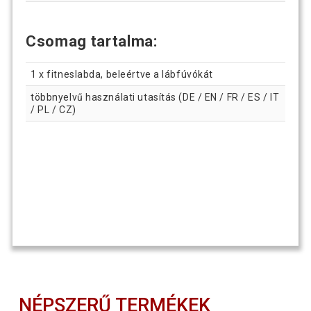
Csomag tartalma:
1 x fitneslabda, beleértve a lábfúvókát
többnyelvű használati utasítás (DE / EN / FR / ES / IT
/ PL / CZ)
NÉPSZERŰ TERMÉKEK