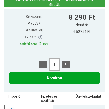
VÁRHATÓ KÉZBESÍTÉS 2-3 MUNKANAPON
BELÜL
9 090 Ft
Gimnasztikai labda MOVIT® 75 cm - lila
8 290 Ft
Cikkszám:
M75557
Nettó ár
Szállítási díj:
6 527,56 Ft
10 590 Ft
MOVIT Gimnasztikai labda 75 cm kék
1 290 Ft
raktáron 2 db
-
+
Kosárba
Importőr
Fizetés és
Ügyfélszolgálat
szállítás