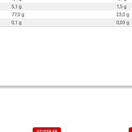
5,1 g
1,5 g
77,0 g
23,0 g
0,1 g
0,03 g
SZUPER ÁR