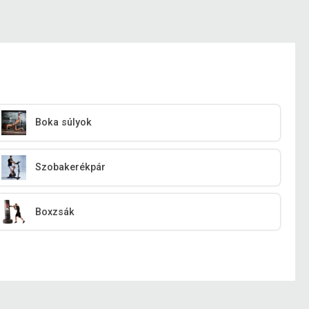
Boka súlyok
Szobakerékpár
Boxzsák