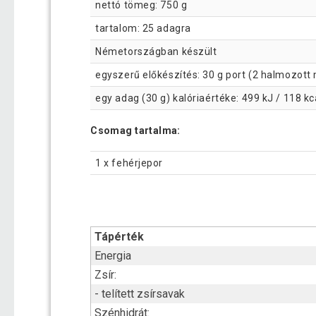
nettó tömeg: 750 g
tartalom: 25 adagra
Németországban készült
egyszerű előkészítés: 30 g port (2 halmozott
egy adag (30 g) kalóriaértéke: 499 kJ / 118 kc
Csomag tartalma:
1 x fehérjepor
Tápérték
Energia
Zsír:
- telített zsírsavak
Szénhidrát: