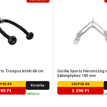
rts Tricepsz kötél 68 cm
Gorilla Sports Háromszög 
kábelgéphez 185 mm
PER ÁR
SZUPER ÁR
Kosárba
590 Ft
5 290 Ft
raktáron
r