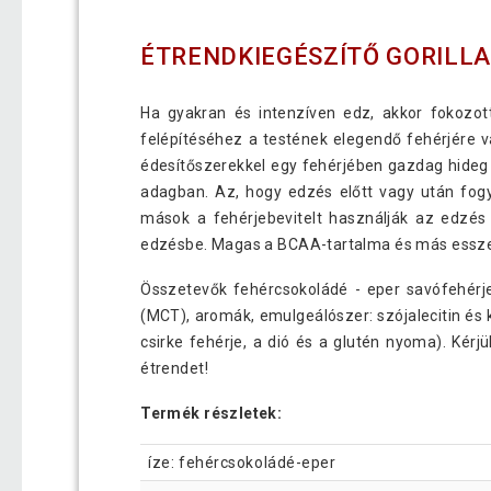
ÉTRENDKIEGÉSZÍTŐ GORILLA
Ha gyakran és intenzíven edz, akkor fokozot
felépítéséhez a testének elegendő fehérjére v
édesítőszerekkel egy fehérjében gazdag hideg i
adagban. Az, hogy edzés előtt vagy után fogy
mások a fehérjebevitelt használják az edzés 
edzésbe. Magas a BCAA-tartalma és más esszenc
Összetevők fehércsokoládé - ​​eper savófehérje
(MCT), aromák, emulgeálószer: szójalecitin és k
csirke fehérje, a dió és a glutén nyoma). Kér
étrendet!
Termék részletek:
íze: fehércsokoládé-eper