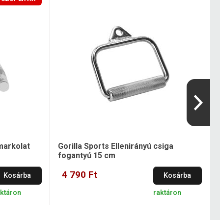
markolat
Gorilla Sports Ellenirányú csiga
fogantyú 15 cm
4 790 Ft
Kosárba
Kosárba
aktáron
raktáron