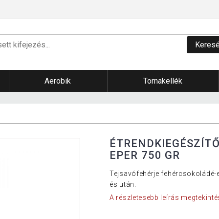
Keres
Aerobik
Tornakellék
ÉTRENDKIEGÉSZÍTŐ
EPER 750 GR
Tejsavófehérje fehércsokoládé-ep
és után.
A részletesebb leírás megtekinté