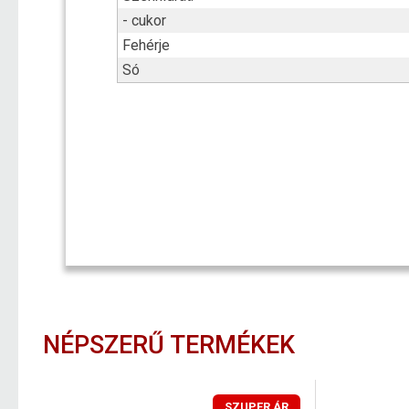
- cukor
Fehérje
Só
NÉPSZERŰ TERMÉKEK
SZUPER ÁR