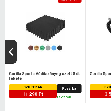
Gorilla Sports Védőszőnyeg szett 8 db
Gorilla Spo
fekete
SZUPER ÁR
SZU
Kosárba
11 290 Ft
3 
raktáron