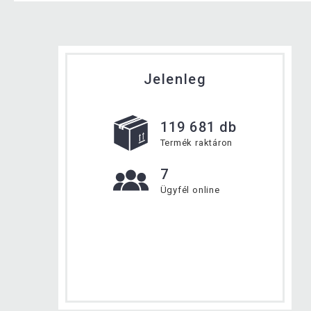
Jelenleg
119 681 db
Termék raktáron
7
Ügyfél online