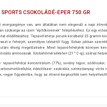
 SPORTS CSOKOLÁDÉ-EPER 750 GR
t energiaigénye van, ami általában nem elegendő a napi étren
an szüksége az izom "építőköveinek" felépítéséhez. Ez egy erőse
tal előállításához. Tejsavófehérje porunk körülbelül 23 gramm ki
aszt-e fehérjét, személyes ízlésétől függ. Sokan jobban szereti
utáni éhség megelőzésére. Mivel tejsavófehérjénk könnyen kever
iális aminosavak. Szobahőmérsékleten (21 ° C-ig), száraz helyen
: tejsavófehérje koncentrátum (77%), sovány tejpor, szőlőcukor, k
arboximetilcellulóz, édesítőszer: szukralóz, színezőanyag: vörös ré
jük, vegye figyelembe, hogy az étrend-kiegészítők nem helyettesí