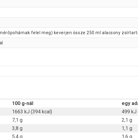
 mérőpohárnak felel meg) keverjen össze 250 ml alacsony zsírtart
al
100 g-nál
egy ad
1663 kJ (394 kcal)
499 kJ 
7,1 g
2,1 g
3,8 g
1,1 g
5,4 g
1,6 g