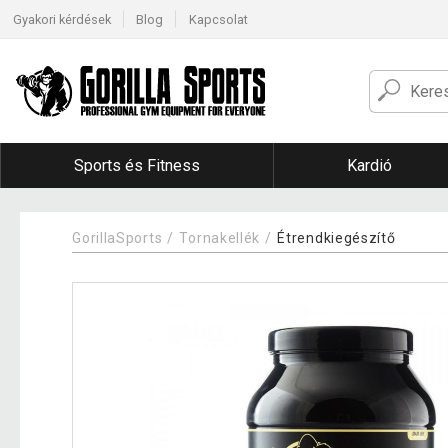
Gyakori kérdések
Blog
Kapcsolat
Sports és Fitness
Kardió
GorillaSports
Tornakellék
Étrendkiegészítő