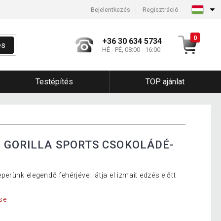
Bejelentkezés
Regisztráció
0
+36 30 634 5734
és
HÉ - PÉ, 08:00 - 16:00
Testépítés
TOP ajánlat
 GORILLA SPORTS CSOKOLÁDÉ-
erünk elegendő fehérjével látja el izmait edzés előtt
se