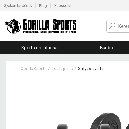
Gyakori kérdések
Blog
Kapcsolat
Sports és Fitness
Kardió
GorillaSports
Testépítés
Súlyzó szett