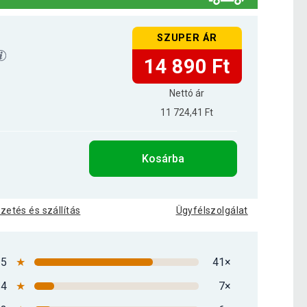
SZUPER ÁR
14 890 Ft
Nettó ár
11 724,41 Ft
Kosárba
izetés és szállítás
Ügyfélszolgálat
5
★
41×
4
★
7×