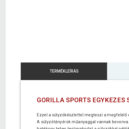
TERMÉKLEÍRÁS
GORILLA SPORTS EGYKEZES S
Ezzel a súlyzókészlettel megteszi a megfelelő e
A súlyzótányérok műanyaggal vannak bevonva. E
hatékony teljes testgyakorlat a súlyzókkal péld