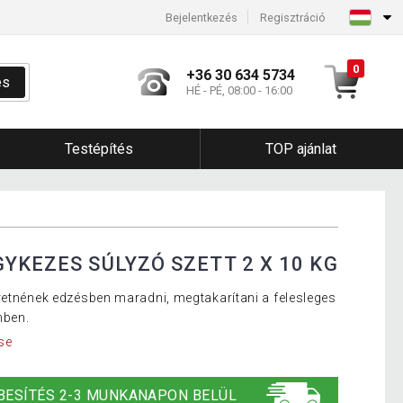
Bejelentkezés
Regisztráció
0
+36 30 634 5734
és
HÉ - PÉ, 08:00 - 16:00
Testépítés
TOP ajánlat
YKEZES SÚLYZÓ SZETT 2 X 10 KG
retnének edzésben maradni, megtakarítani a felesleges
mben.
se
BESÍTÉS 2-3 MUNKANAPON BELÜL