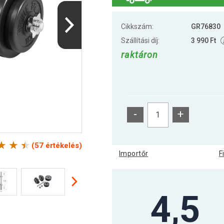
Cikkszám:
GR76830
Szállítási díj:
3 990 Ft
raktáron
-
+
(57 értékelés)
Importőr
F
4,5