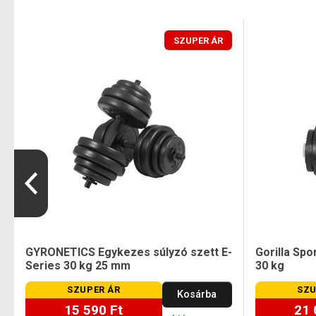
SZUPER ÁR
GYRONETICS Egykezes súlyzó szett E-
Gorilla Spo
Series 30 kg 25 mm
30 kg
SZUPER ÁR
SZU
Kosárba
15 590 Ft
21 