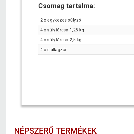
Csomag tartalma:
2 x egykezes súlyzó
4 x súlytárcsa 1,25 kg
4 x súlytárcsa 2,5 kg
4 x csillagzár
NÉPSZERŰ TERMÉKEK