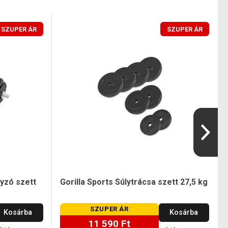
SZUPER ÁR
SZUPER ÁR
lyzó szett
Gorilla Sports Súlytrácsa szett 27,5 kg
SZUPER ÁR
Kosárba
Kosárba
11 590 Ft