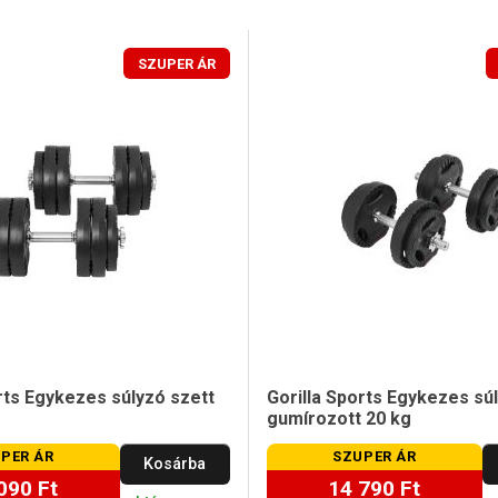
SZUPER ÁR
rts Egykezes súlyzó szett
Gorilla Sports Egykezes sú
gumírozott 20 kg
PER ÁR
SZUPER ÁR
Kosárba
090 Ft
14 790 Ft