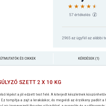
57 értékelés
2965 az ügyfél az alábbi 
ÚTMUTATÓK ÉS CIKKEK
KÉRDÉSEK (1)
ÚLYZÓ SZETT 2 X 10 KG
lső lépést a jól edzett test felé. A kiterjedt készletnek köszönhet
z tompítja a zajt a lerakáskor, és megvédi az érzékeny padlót a h
ául az úgynevezett thruster súlyzókkal, a guggolás és a vállnyomás