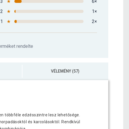
3
★
6×
2
★
1×
1
★
2×
terméket rendelte
VÉLEMÉNY (57)
ően többféle edzésszintre lesz lehetősége.
orpadásoktól és karcolásoktól. Rendkívül
 kombinációja.