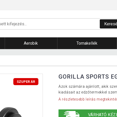
Keres
Aerobik
Tornakellék
GORILLA SPORTS EG
SZUPER ÁR
Azok számára ajánlott, akik sze
kiadásait az edzőtermekkel sze
A részletesebb leírás megtekinté
VÁRHATÓ KÉZ