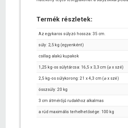
Termék részletek:
Az egykaros súlyzó hossza: 35 cm.
súly: 2,5 kg (egyenként)
csillag alakú kupakok
1,25 kg-os súlytárcsa: 16,5 x 3,3 cm (⌀ x szé)
2,5 kg-os súlykorong: 21 x 4,3 cm (⌀ x szé)
összsúly: 20 kg
3 cm átmérőjű rudakhoz alkalmas
a rúd maximális terhelhetősége: 100 kg