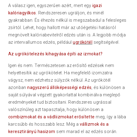
A válasz igen, egyszerűen azért, mert egy
igazi
kalóriagyilkos
. Rendszeresen ugráljon, és minél
gyakrabban. És éhezés nélkül is megszabadul a felesleges
zsírtól. Lehet, hogy hallott már az utóégetési hatásról
megnövelt kalóriabevitelről edzés után is. A legjobb módja
az intervallumos edzés, például
ugrókötél
segítségével.
Az ugrókötelezés kihagyása építi az izmokat?
Igen és nem. Természetesen az erősítő edzések nem
helyettesítik az ugrókötelet. Ha megfelelő izomzatra
vágysz, nem edzhetsz súlyzók nélkül. Az ugrókötél
azonban
nagyszerű állóképességi edzés
, és különösen a
saját súlyával végzett gyakorlattal kombinálva meglepő
eredményeket tud biztosítani. Rendszeres ugrással
valószínűleg azt tapasztalja, hogy különösen a
combizmokat és a vádliizmokat erősítette
meg, így a lába
karcsúbb és hosszabb lesz. Még a
vállizmok és a
keresztirányú hasizom
sem marad el az edzés során.