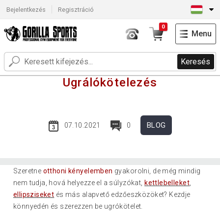
Bejelentkezés
Regisztráció
0
Menu
Keresés
Ugrálókötelezés
BLOG
07.10.2021
0
Szeretne
otthoni kényelemben
gyakorolni, de még mindig
nem tudja, hová helyezze el a súlyzókat,
kettlebelleket
,
ellipsziseket
és más alapvető edzőeszközöket? Kezdje
könnyedén és szerezzen be ugrókötelet.