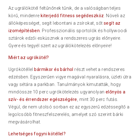
Az ugrálókötél feltűnőnek tűnik, de a valóságban teljes
körű, mindenre
kiterjedő fitness segédeszköz
. Növeli az
állóképességet, segít lebontani a zsírokat, sőt
segít az
izomépítésben
. Professzionális sportolók és hollywoodi
sztárok edzői esküsznek a rendszeres ugrás előnyeire.
Gyere és tegyél szert az ugrálókötelezés előnyeire!
Miért az ugrókötél?
Ugrókötéllel
bármikor és bárhol
részt vehet a rendszeres
edzésben. Egyszerűen vigye magával nyaralásra, üzleti útra
vagy sétára a parkban. Tanulmányok kimutatták, hogy
mindössze 10 perc ugrókötelezés ugyanolyan
előnyös a
szív- és érrendszer egészségére
, mint 30 perc futás.
Végül, de nem utolsó sorban ez az egyszerű edzéssegítő a
legolcsóbb fitneszfelszerelés, amelyet szó szerint bárki
megvásárolhat.
Lehetséges fogyni kötéllel?