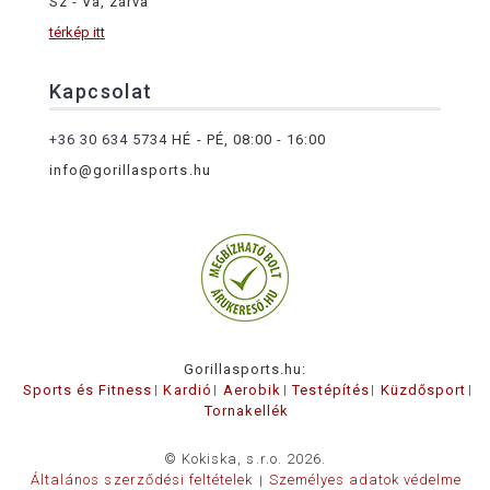
Sz - Va, zárva
térkép itt
Kapcsolat
+36 30 634 5734
HÉ - PÉ, 08:00 - 16:00
info@gorillasports.hu
Gorillasports.hu:
Sports és Fitness
Kardió
Aerobik
Testépítés
Küzdősport
Tornakellék
© Kokiska, s.r.o. 2026.
Általános szerződési feltételek
Személyes adatok védelme