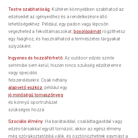
Testre szabhatóság:
Kültéren könnyebben szabhatod az
edzésedet az igényeidhez és a rendelkezésre álló
lehetőségekhez. Például, egy padon vagy lépcsőn
végezheted a fekvőtámaszokat,
boxolópárnát
rögzíthetsz
egy faághoz, és használhatod a természetes tárgyakat
súlyzóként.
Ingyenes és hozzáférhető:
Az outdoor edzés szinte
semmibe sem kerül, hiszen nincs szükség edzőteremre
vagy s
peciális
felszerelésekre. Csak néhány
alapvető eszköz
, például egy
jó minőségű tornaszőnyeg
és könnyű sportruházat
szükséges hozzá.
Szociális élmény:
Ha barátaiddal, családtagjaiddal vagy
edzés-társakkal együtt tornázol, akkor az egész élmény
még szórakoztatóbbá válik, és ösztönözhetitek egymást a