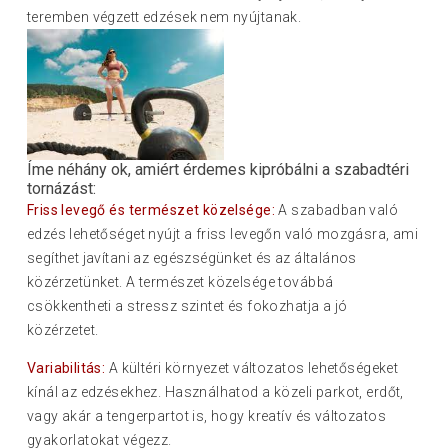
teremben végzett edzések nem nyújtanak.
Íme néhány ok, amiért érdemes kipróbálni a szabadtéri
tornázást:
Friss levegő és természet közelsége:
A szabadban való
edzés lehetőséget nyújt a friss levegőn való mozgásra, ami
segíthet javítani az egészségünket és az általános
közérzetünket. A természet közelsége továbbá
csökkentheti a stressz szintet és fokozhatja a jó
közérzetet.
Variabilitás:
A kültéri környezet változatos lehetőségeket
kínál az edzésekhez. Használhatod a közeli parkot, erdőt,
vagy akár a tengerpartot is, hogy kreatív és változatos
gyakorlatokat végezz.