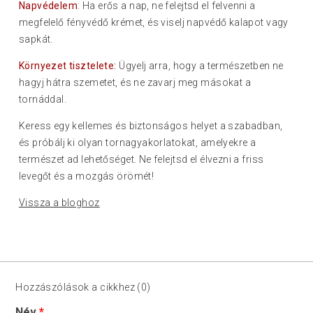
Napvédelem
: Ha erős a nap, ne felejtsd el felvenni a
megfelelő fényvédő krémet, és viselj napvédő kalapot vagy
sapkát.
Környezet tisztelete:
Ügyelj arra, hogy a természetben ne
hagyj hátra szemetet, és ne zavarj meg másokat a
tornáddal.
Keress egy kellemes és biztonságos helyet a szabadban,
és próbálj ki olyan tornagyakorlatokat, amelyekre a
természet ad lehetőséget. Ne felejtsd el élvezni a friss
levegőt és a mozgás örömét!
Vissza a bloghoz
Hozzászólások a cikkhez (0)
Név