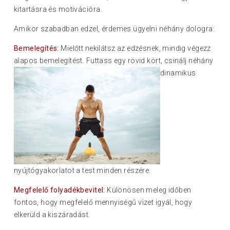
kitartásra és motivációra.
Amikor szabadban edzel, érdemes ügyelni néhány dologra:
Bemelegítés:
Mielőtt nekilátsz az edzésnek, mindig végezz
alapos bemelegítést. Futtass egy rövid kört, csinálj néhány
dinami
kus
nyújtógyakorlatot a test minden részére.
Megfelelő folyadékbevitel:
Különösen meleg időben
fontos, hogy megfelelő mennyiségű vizet igyál, hogy
elkerüld a kiszáradást.