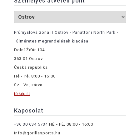
Személyes átvételi pont
Průmyslová zóna II Ostrov - Panattoni North Park -
Túlméretes megrendelések kiadása
Dolní Žďár 104
363 01 Ostrov
Česká republika
Hé - Pé, 8:00 - 16:00
Sz - Va, zárva
térkép itt
Kapcsolat
+36 30 634 5734
HÉ - PÉ, 08:00 - 16:00
info@gorillasports.hu