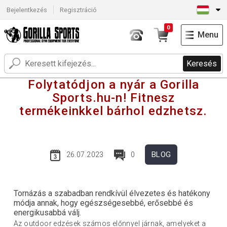
Bejelentkezés
Regisztráció
0
Menu
Keresés
Folytatódjon a nyár a Gorilla
Sports.hu-n! Fitnesz
termékeinkkel bárhol edzhetsz.
BLOG
26.07.2023
0
Tornázás a szabadban rendkívül élvezetes és hatékony
módja annak, hogy egészségesebbé, erősebbé és
energikusabbá válj.
Az outdoor edzések számos előnnyel járnak, amelyeket a