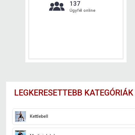
137
Ügyfél online
LEGKERESETTEBB KATEGÓRIÁK
Kettlebell