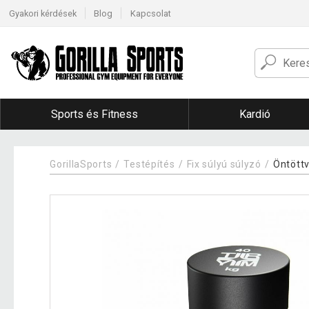
Gyakori kérdések
Blog
Kapcsolat
Sports és Fitness
Kardió
GorillaSports
Testépítés
Fix súlyú súlyzó
Öntöttv