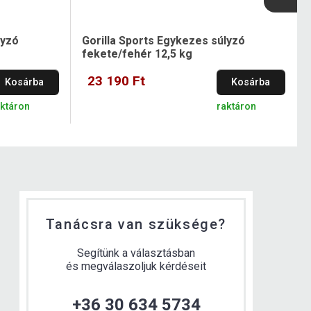
lyzó
Gorilla Sports Egykezes súlyzó
fekete/fehér 12,5 kg
23 190 Ft
Kosárba
Kosárba
aktáron
raktáron
Tanácsra van szüksége?
Segítünk a választásban
és megválaszoljuk kérdéseit
+36 30 634 5734