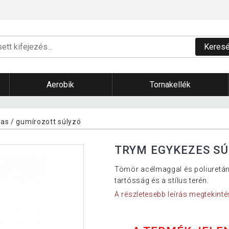
Keres
Aerobik
Tornakellék
as / gumírozott súlyzó
TRYM EGYKEZES SÚ
Tömör acélmaggal és poliuretán be
tartósság és a stílus terén.
A részletesebb leírás megtekinté