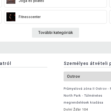
Jóga és pilates
Fitnesscenter
További kategóriák
latról
Személyes átvételi 
Průmyslová zóna II Ostrov - 
North Park - Túlméretes
megrendelések kiadása
Dolní Žďár 104