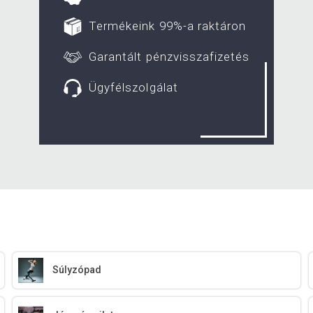
Termékeink 99%-a raktáron
Garantált pénzvisszafizetés
Ügyfélszolgálat
Súlyzópad