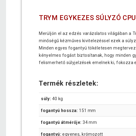
TRYM EGYKEZES SÚLYZÓ CPU
Merüljön el az edzés varázslatos világában a 
minőségű kézműves kivitelezéssel ezek a súlyzók
Minden egyes fogantyú tökéletesen megterveze
kényelmes fogást biztosítanak, hogy minden gya
felismerhető súlyjelzések emelnek ki, fokozza
Termék részletek:
súly:
40 kg
fogantyú hossza:
151 mm
fogantyú átmérője:
34 mm
fogantyú:
egyenes, krómozott