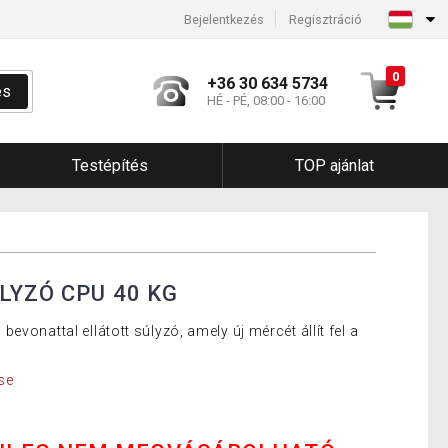
Bejelentkezés
Regisztráció
0
+36 30 634 5734
és
HÉ - PÉ, 08:00 - 16:00
Testépítés
TOP ajánlat
LYZÓ CPU 40 KG
vonattal ellátott súlyzó, amely új mércét állít fel a
se