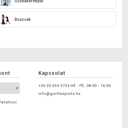
Szobakerékpár
Boxzsák
pont
Kapcsolat
+36 30 634 5734
HÉ - PÉ, 08:00 - 16:00
info@gorillasports.hu
Panattoni