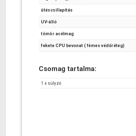
ütéscsillapítás
UV-álló
tömör acélmag
fekete CPU bevonat ( fémes védőréteg)
Csomag tartalma:
1 x súlyzó