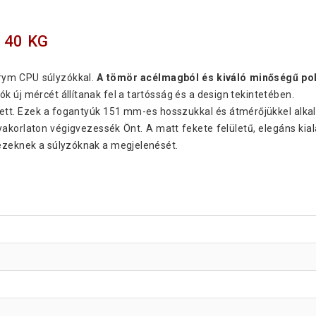
 40 KG
Trym CPU súlyzókkal.
A tömör acélmagból és kiváló minőségű poli
 új mércét állítanak fel a tartósság és a design tekintetében.
tt. Ezek a fogantyúk 151 mm-es hosszukkal és átmérőjükkel alk
korlaton végigvezessék Önt. A matt fekete felületű, elegáns kiala
 ezeknek a súlyzóknak a megjelenését.