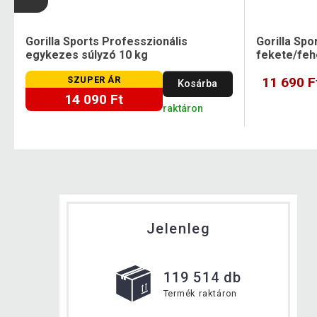
Gorilla Sports Professzionális
Gorilla Spo
egykezes súlyzó 10 kg
fekete/feh
SZUPER ÁR
11 690 F
Kosárba
14 090 Ft
raktáron
Jelenleg
119 514 db
Termék raktáron