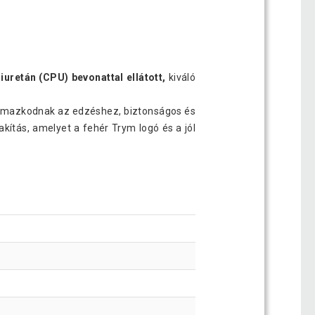
uretán (CPU) bevonattal ellátott,
kiváló
almazkodnak az edzéshez, biztonságos és
kítás, amelyet a fehér Trym logó és a jól