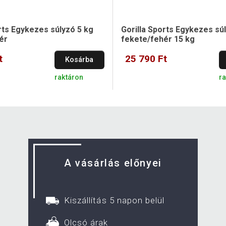
rts Egykezes súlyzó 5 kg
Gorilla Sports Egykezes sú
ér
fekete/fehér 15 kg
t
25 790 Ft
Kosárba
raktáron
r
A vásárlás előnyei
Kiszállítás 5 napon belül
Olcsó árak