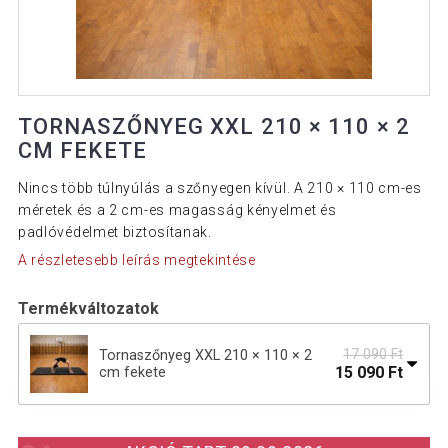
TORNASZŐNYEG XXL 210 × 110 × 2
CM FEKETE
Nincs több túlnyúlás a szőnyegen kívül. A 210 × 110 cm-es
méretek és a 2 cm-es magasság kényelmet és
padlóvédelmet biztosítanak.
A részletesebb leírás megtekintése
Termékváltozatok
17 090 Ft
Tornaszőnyeg XXL 210 × 110 × 2
15 090 Ft
cm fekete
Tornaszőnyeg XXL 210 × 110 × 2 cm
17 690 Ft
lila szín