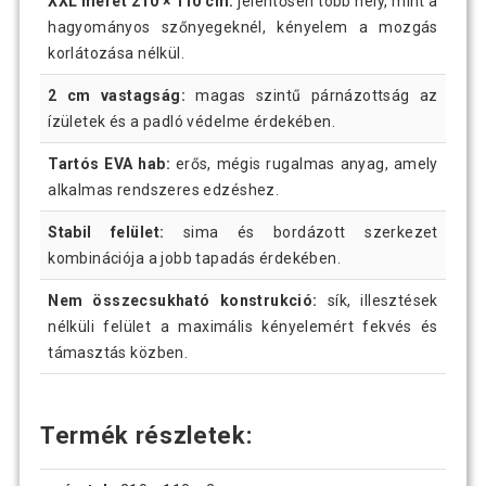
XXL méret 210 × 110 cm:
jelentősen több hely, mint a
hagyományos szőnyegeknél, kényelem a mozgás
korlátozása nélkül.
2 cm vastagság:
magas szintű párnázottság az
ízületek és a padló védelme érdekében.
Tartós EVA hab:
erős, mégis rugalmas anyag, amely
alkalmas rendszeres edzéshez.
Stabil felület:
sima és bordázott szerkezet
kombinációja a jobb tapadás érdekében.
Nem összecsukható konstrukció:
sík, illesztések
nélküli felület a maximális kényelemért fekvés és
támasztás közben.
Termék részletek: