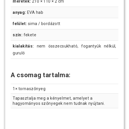
méretek:
210 × 110 × 2 cm
anyag:
EVA hab
felület:
sima / bordázott
szín:
fekete
kialakítás:
nem összecsukható, fogantyúk nélkül,
guruló
A csomag tartalma:
1× tornaszőnyeg
Tapasztalja meg a kényelmet, amelyet a
hagyományos szőnyegek nem tudnak nyújtani.