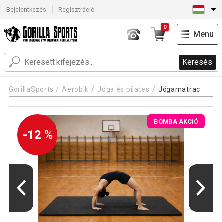
Bejelentkezés
Regisztráció
0
Menu
Keresés
GorillaSports
Aerobik
Jóga és pilates
Jógamatrac
BOMBA AKCIÓ
-12 %