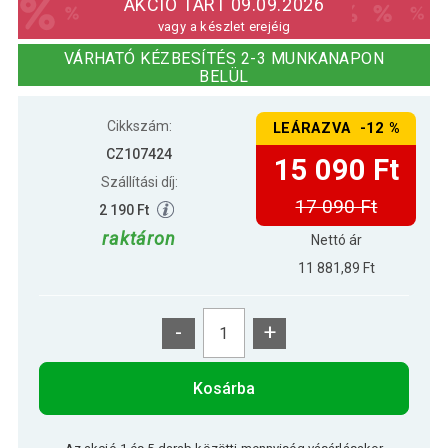
AKCIÓ TART 09.09.2026
vagy a készlet erejéig
Tornaszőnyeg XXL 210 × 110 × 2 cm
VÁRHATÓ KÉZBESÍTÉS 2-3 MUNKANAPON
17 690 Ft
kék
BELÜL
Cikkszám:
LEÁRAZVA -12 %
Tornaszőnyeg XXL 210 × 110 × 2 cm
17 690 Ft
szürke
CZ107424
15 090 Ft
Szállítási díj:
17 090 Ft
2 190 Ft
raktáron
Nettó ár
11 881,89 Ft
-
+
Kosárba