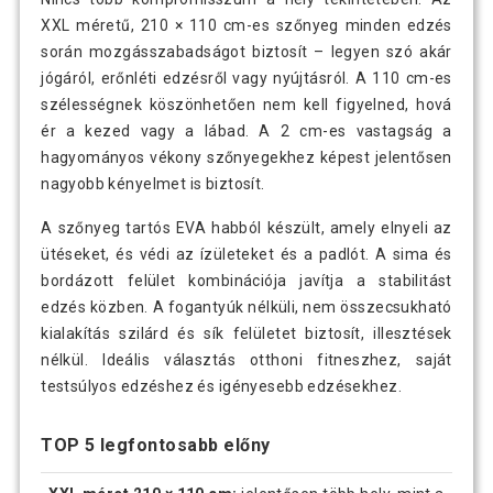
XXL méretű, 210 × 110 cm-es szőnyeg minden edzés
során mozgásszabadságot biztosít – legyen szó akár
jógáról, erőnléti edzésről vagy nyújtásról. A 110 cm-es
szélességnek köszönhetően nem kell figyelned, hová
ér a kezed vagy a lábad. A 2 cm-es vastagság a
hagyományos vékony szőnyegekhez képest jelentősen
nagyobb kényelmet is biztosít.
A szőnyeg tartós EVA habból készült, amely elnyeli az
ütéseket, és védi az ízületeket és a padlót. A sima és
bordázott felület kombinációja javítja a stabilitást
edzés közben. A fogantyúk nélküli, nem összecsukható
kialakítás szilárd és sík felületet biztosít, illesztések
nélkül. Ideális választás otthoni fitneszhez, saját
testsúlyos edzéshez és igényesebb edzésekhez.
TOP 5 legfontosabb előny