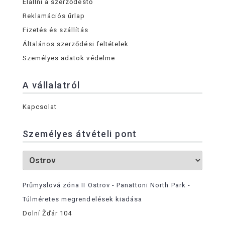
Elállni a szerződéstő
Reklamációs űrlap
Fizetés és szállítás
Általános szerződési feltételek
Személyes adatok védelme
A vállalatról
Kapcsolat
Személyes átvételi pont
Průmyslová zóna II Ostrov - Panattoni North Park -
Túlméretes megrendelések kiadása
Dolní Žďár 104