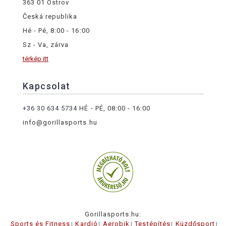
363 01 Ostrov
Česká republika
Hé - Pé, 8:00 - 16:00
Sz - Va, zárva
térkép itt
Kapcsolat
+36 30 634 5734
HÉ - PÉ, 08:00 - 16:00
info@gorillasports.hu
Gorillasports.hu:
Sports és Fitness
Kardió
Aerobik
Testépítés
Küzdősport