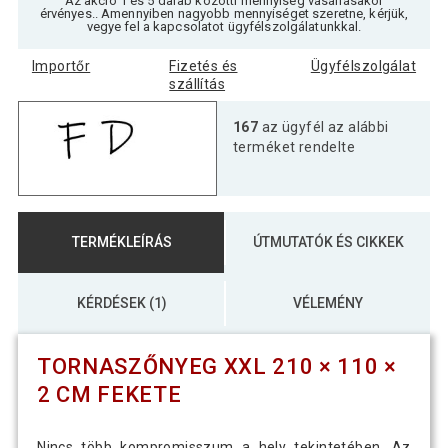
Az akció 1 és 5 darab közötti mennyiség vásárlásakor
érvényes.. Amennyiben nagyobb mennyiséget szeretne, kérjük,
vegye fel a kapcsolatot ügyfélszolgálatunkkal.
Importőr
Fizetés és
Ügyfélszolgálat
szállítás
167
az ügyfél az alábbi
terméket rendelte
TERMÉKLEÍRÁS
ÚTMUTATÓK ÉS CIKKEK
KÉRDÉSEK (1)
VÉLEMÉNY
TORNASZŐNYEG XXL 210 × 110 ×
2 CM FEKETE
Nincs több kompromisszum a hely tekintetében. Az