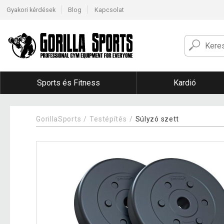
Gyakori kérdések
Blog
Kapcsolat
Sports és Fitness
Kardió
GorillaSports
Testépítés
Súlyzó szett