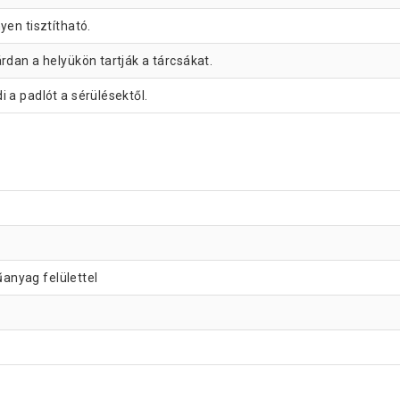
yen tisztítható.
árdan a helyükön tartják a tárcsákat.
 a padlót a sérülésektől.
nyag felülettel