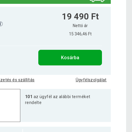
19 490 Ft
Nettó ár
15 346,46 Ft
Kosárba
izetés és szállítás
Ügyfélszolgálat
101
az ügyfél az alábbi terméket
rendelte