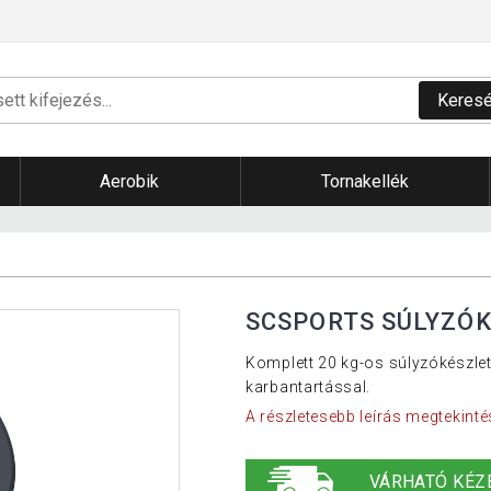
Keres
Aerobik
Tornakellék
SCSPORTS SÚLYZÓK
Komplett 20 kg-os súlyzókészle
karbantartással.
A részletesebb leírás megtekinté
VÁRHATÓ KÉZ