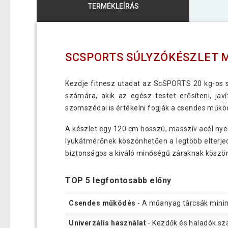
TERMÉKLEÍRÁS
SCSPORTS SÚLYZÓKÉSZLET 
Kezdje fitnesz utadat az ScSPORTS 20 kg-os sú
számára, akik az egész testet erősíteni, j
szomszédai is értékelni fogják a csendes műkö
A készlet egy 120 cm hosszú, masszív acél nye
lyukátmérőnek köszönhetően a legtöbb elterjed
biztonságos a kiváló minőségű záraknak köszö
TOP 5 legfontosabb előny
Csendes működés
- A műanyag tárcsák minim
Univerzális használat
- Kezdők és haladók sz