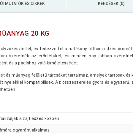
ÚTMUTATÓK ÉS CIKKEK
KÉRDÉSEK (0)
MŰANYAG 20 KG
lyzókészlettel, és fedezze fel a hatékony otthoni edzés örömét.
avítani szeretnék az erőnlétüket, és minden nap jobban szere
dést és a padlóhoz való kíméletességet.
let és műanyag felületű tárcsákat tartalmaz, amelyek tartósak é
t nyelekkel kompatibilisek. Az összeszerelés gyors és egyszerű, a
nhetően.
alizálják a zajt edzés közben.
ámára egyaránt alkalmas.