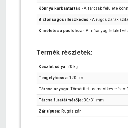
Könnyű karbantartás
- A tárcsák felülete könn
Biztonságos illeszkedés
- A rugós zárak szil
Kíméletes a padlóhoz
- A műanyag felület védi
Termék részletek:
Készlet súlya:
20 kg
Tengelyhossz:
120 cm
Tárcsa anyaga:
Tömörített cementkeverék műa
Tárcsa furatátmérője:
30/31 mm
Zár típusa:
Rugós zár