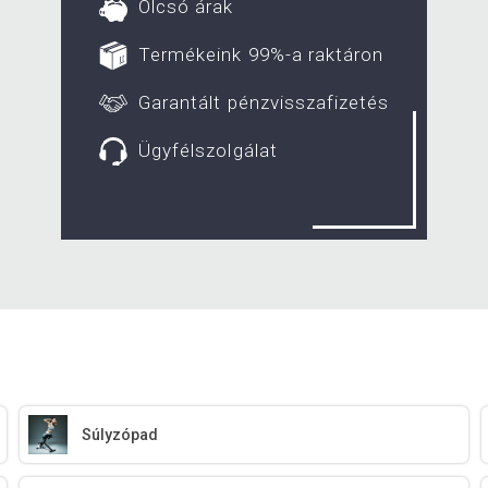
Olcsó árak
Termékeink 99%-a raktáron
Garantált pénzvisszafizetés
Ügyfélszolgálat
Súlyzópad