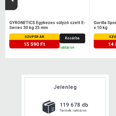
GYRONETICS Egykezes súlyzó szett E-
Gorilla Spo
Series 30 kg 25 mm
x 10 kg
SZUPER ÁR
SZU
Kosárba
15 590 Ft
14 
raktáron
Jelenleg
119 678 db
Termék raktáron