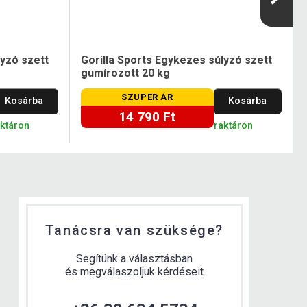
lyzó szett
Gorilla Sports Egykezes súlyzó szett
gumírozott 20 kg
SZUPER ÁR
Kosárba
Kosárba
14 790 Ft
aktáron
raktáron
Tanácsra van szüksége?
Segítünk a választásban
és megválaszoljuk kérdéseit