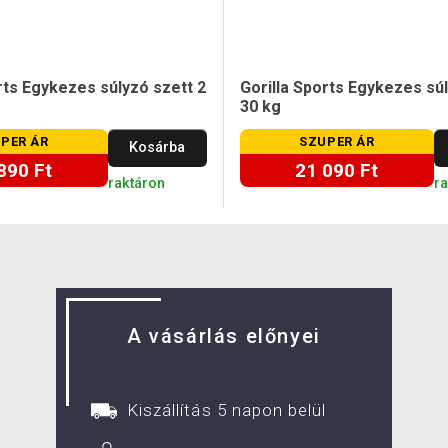
rts Egykezes súlyzó szett 2
Gorilla Sports Egykezes sú
30 kg
PER ÁR
SZUPER ÁR
Kosárba
890 Ft
21 090 Ft
raktáron
r
A vásárlás előnyei
Kiszállítás 5 napon belül