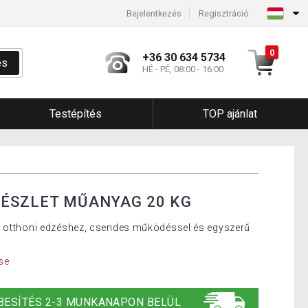
Bejelentkezés
Regisztráció
0
+36 30 634 5734
és
HÉ - PÉ, 08:00 - 16:00
Testépítés
TOP ajánlat
ÉSZLET MŰANYAG 20 KG
t otthoni edzéshez, csendes működéssel és egyszerű
se
BESÍTÉS 2-3 MUNKANAPON BELÜL