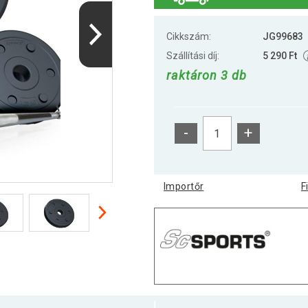
Cikkszám:
JG99683
Szállítási díj:
5 290 Ft
raktáron 3 db
-
+
Importőr
F