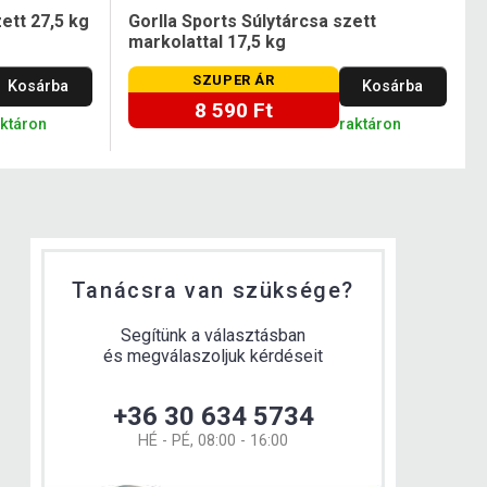
zett 27,5 kg
Gorlla Sports Súlytárcsa szett
markolattal 17,5 kg
SZUPER ÁR
Kosárba
Kosárba
8 590 Ft
aktáron
raktáron
Tanácsra van szüksége?
Segítünk a választásban
és megválaszoljuk kérdéseit
+36 30 634 5734
HÉ - PÉ, 08:00 - 16:00