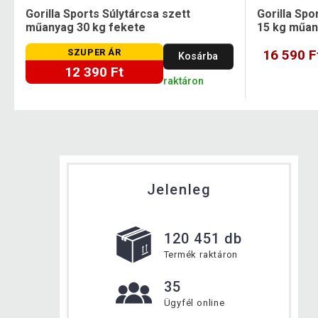
Gorilla Sports Súlytárcsa szett
Gorilla Spo
műanyag 30 kg fekete
15 kg műa
SZUPER ÁR
16 590 F
Kosárba
12 390 Ft
raktáron
Jelenleg
120 451 db
Termék raktáron
35
Ügyfél online