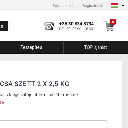
Bejelentkezés
Regisztráció
0
+36 30 634 5734
és
HÉ - PÉ, 08:00 - 16:00
Testépítés
TOP ajánlat
SA SZETT 2 X 2,5 KG
lis kiegészítője otthoni edzőtermednek.
se