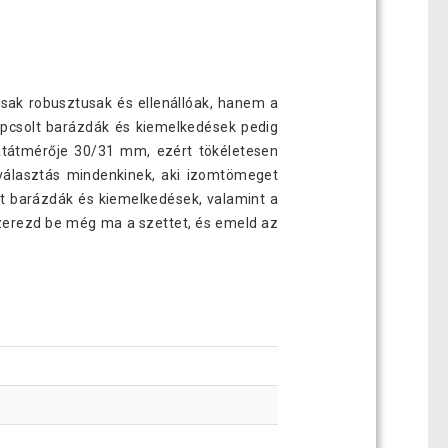
sak robusztusak és ellenállóak, hanem a
apcsolt barázdák és kiemelkedések pedig
ratátmérője 30/31 mm, ezért tökéletesen
választás mindenkinek, aki izomtömeget
lt barázdák és kiemelkedések, valamint a
Szerezd be még ma a szettet, és emeld az