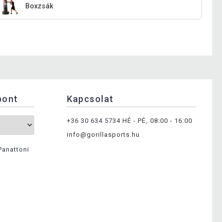
Boxzsák
pont
Kapcsolat
+36 30 634 5734
HÉ - PÉ, 08:00 - 16:00
info@gorillasports.hu
Panattoni