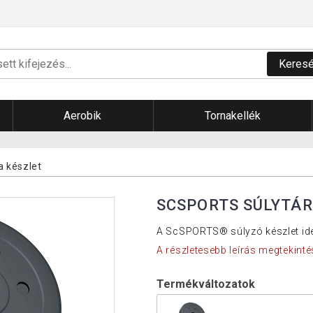
Keres
Aerobik
Tornakellék
a készlet
SCSPORTS SÚLYTÁRC
A ScSPORTS® súlyzó készlet ideá
A részletesebb leírás megtekinté
Termékváltozatok