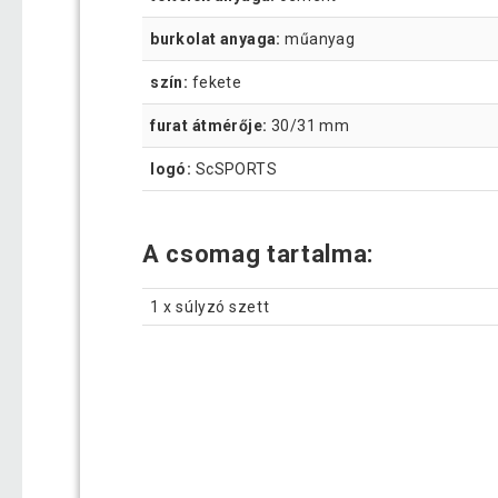
burkolat anyaga:
műanyag
szín:
fekete
furat átmérője:
30/31 mm
logó:
ScSPORTS
A csomag tartalma:
1 x súlyzó szett