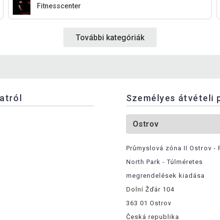
Fitnesscenter
További kategóriák
latról
Személyes átvételi 
Průmyslová zóna II Ostrov - 
North Park - Túlméretes
megrendelések kiadása
Dolní Žďár 104
363 01 Ostrov
Česká republika