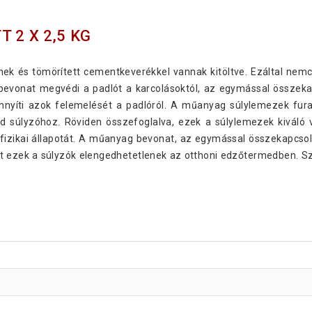
 2 X 2,5 KG
ek és tömörített cementkeverékkel vannak kitöltve. Ezáltal nemc
bevonat megvédi a padlót a karcolásoktól, az egymással összek
önnyíti azok felemelését a padlóról. A műanyag súlylemezek fu
 súlyzóhoz. Röviden összefoglalva, ezek a súlylemezek kiváló 
os fizikai állapotát. A műanyag bevonat, az egymással összekapcso
att ezek a súlyzók elengedhetetlenek az otthoni edzőtermedben. 