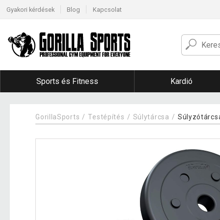
Gyakori kérdések
Blog
Kapcsolat
Sports és Fitness
Kardió
GorillaSports
Testépítés
Súlytárcsa
Súlyzótárcs