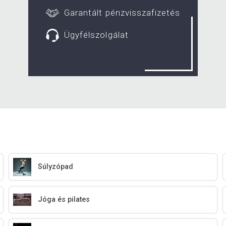
Garantált pénzvisszafizetés
Ügyfélszolgálat
Súlyzópad
Jóga és pilates