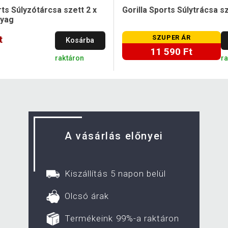
rts Súlyzótárcsa szett 2 x
Gorilla Sports Súlytrácsa s
nyag
t
SZUPER ÁR
Kosárba
11 590 Ft
raktáron
r
A vásárlás előnyei
Kiszállítás 5 napon belül
Olcsó árak
Termékeink 99%-a raktáron