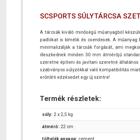
SCSPORTS SÚLYTÁRCSA SZETT
A tárcsák kiváló minőségű műanyagból készüln
padlókat is kímélik és csendesek. A műanyag 
minimalizálják a tárcsák forgását, ami megk
illeszkednek minden 30 mm átmérőjű standard
szeretne építeni és javítani szeretné általán
szabványos súlyzókkal való kompatibilitás mi
erőnléti edzésedet egy új szintre!
Termék részletek:
súly:
2 x 2,5 kg
átmérő:
22 cm
töltelék anyaga:
cement