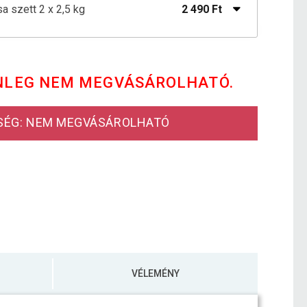
 szett 2 x 2,5 kg
2 490 Ft
készlet 30 kg 30/31 mm
18 390 Ft
NLEG NEM MEGVÁSÁROLHATÓ.
 szett 4 x 1,25 kg
2 190 Ft
SÉG: NEM MEGVÁSÁROLHATÓ
csa szett 2,5 kg
1 190 Ft
VÉLEMÉNY