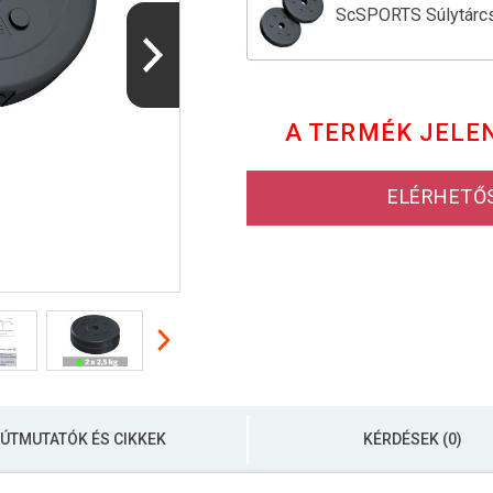
ScSPORTS Súlytárcsa
Műanyag súlytárcsa
A TERMÉK JELE
ScSPORTS Súlytárcsa
ELÉRHETŐ
ScSPORTS Súlyzótár
ÚTMUTATÓK ÉS CIKKEK
KÉRDÉSEK (0)