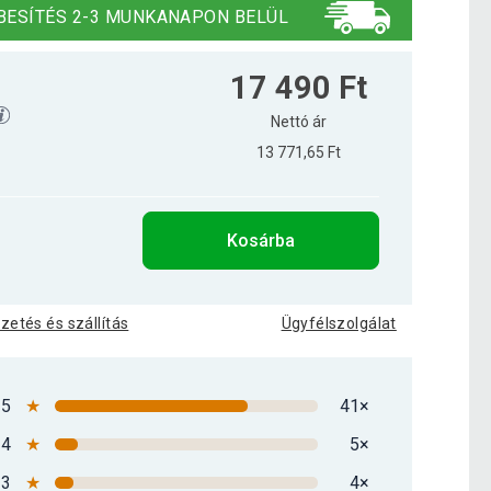
BESÍTÉS 2-3 MUNKANAPON BELÜL
17 490 Ft
Nettó ár
13 771,65 Ft
Kosárba
izetés és szállítás
Ügyfélszolgálat
5
★
41×
4
★
5×
3
★
4×