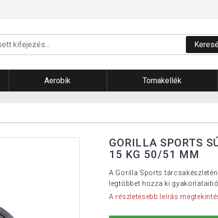
Keres
Aerobik
Tornakellék
GORILLA SPORTS S
15 KG 50/51 MM
A Gorilla Sports tárcsakészletén
legtöbbet hozza ki gyakorlataibó
A részletesebb leírás megtekinté