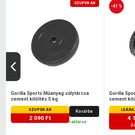
SZUPER ÁR
-41 %
Gorilla Sports Műanyag súlytárcsa
Gorilla Sp
cement kitöltés 5 kg
cement kitö
SZUPER ÁR
LEÁRA
Kosárba
2 090 Ft
4 
raktáron
7 