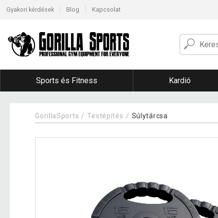
Gyakori kérdések
Blog
Kapcsolat
Sports és Fitness
Kardió
GorillaSports
Testépítés
Súlytárcsa