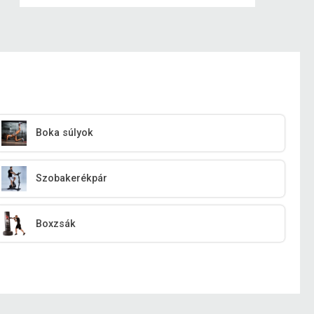
Boka súlyok
Szobakerékpár
Boxzsák