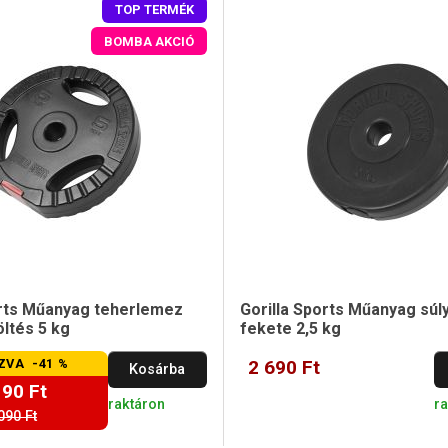
TOP TERMÉK
BOMBA AKCIÓ
orts Műanyag teherlemez
Gorilla Sports Műanyag súl
ltés 5 kg
fekete 2,5 kg
ZVA -41 %
2 690 Ft
Kosárba
190 Ft
raktáron
r
090 Ft