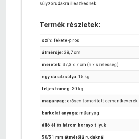
súlyzórudakra illeszkednek.
Termék részletek:
szín:
fekete-piros
átmérője:
38,7 cm
méretek:
37,3 x 7 cm (h x szélesség)
egy darab súlya
: 15 kg
teljes tömeg:
30 kg
maganyag:
erősen tömörített cementkeverék
burkolat anyaga:
műanyag
álló él és három hornyolt lyuk
50/51 mm átmérőjű rudaknál