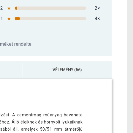
2
★
2×
1
★
4×
rméket rendelte
VÉLEMÉNY (56)
 edzést. A cementmag műanyag bevonata
oz. Álló éleiknek és hornyolt lyukaiknak
rcsából áll, amelyek 50/51 mm átmérőjű