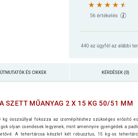
56 értékelés
440 az ügyfél az alábbi te
ÚTMUTATÓK ÉS CIKKEK
KÉRDÉSEK (0)
A SZETT MŰANYAG 2 X 15 KG 50/51 MM
30 kg összsúllyal fokozza az izomépítéshez szükséges erősítő
ongok olyan csendesek legyenek, mint amennyire gyengédek a padlóh
etővé. A tehertárcsa készlet két robusztus, 15 kg-os tehertá