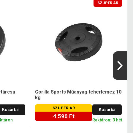
SZUPER ÁR
ytárcsa
Gorilla Sports Műanyag teherlemez 10
kg
SZUPER ÁR
Kosárba
Kosárba
4 590 Ft
aktáron
Raktáron: 3 hét