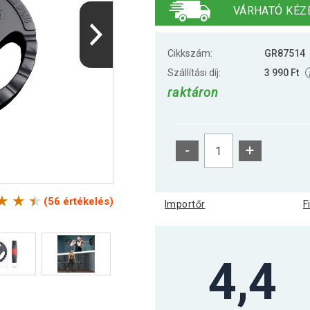
VÁRHATÓ KÉZ
Cikkszám:
GR87514
Szállítási díj:
3 990 Ft
raktáron
-
+
(56 értékelés)
Importőr
F
4,4