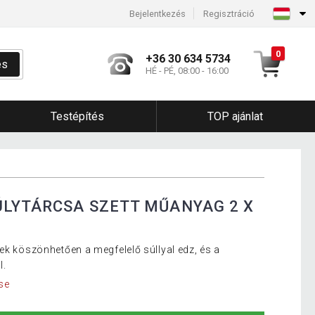
Bejelentkezés
Regisztráció
0
+36 30 634 5734
és
HÉ - PÉ, 08:00 - 16:00
Testépítés
TOP ajánlat
ÚLYTÁRCSA SZETT MŰANYAG 2 X
ek köszönhetően a megfelelő súllyal edz, és a
l.
se