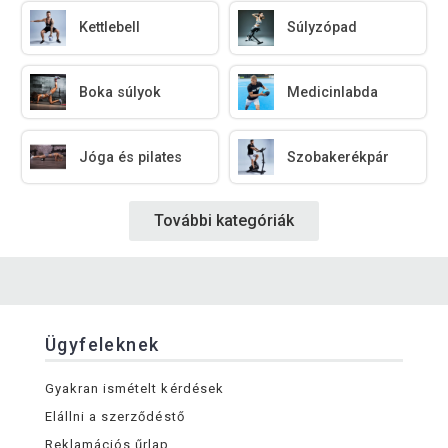
Kettlebell
Súlyzópad
Boka súlyok
Medicinlabda
Jóga és pilates
Szobakerékpár
További kategóriák
Ügyfeleknek
Gyakran ismételt kérdések
Elállni a szerződéstő
Reklamációs űrlap