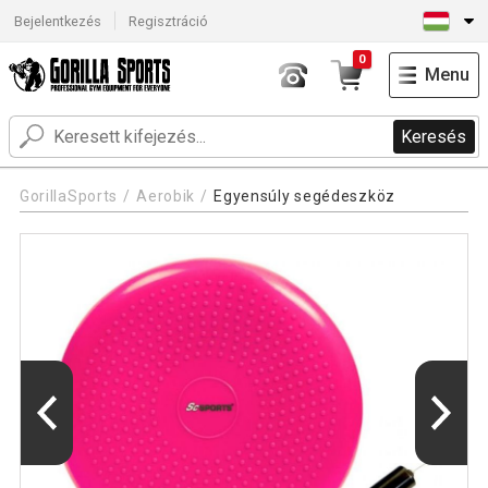
Bejelentkezés
Regisztráció
0
Menu
Keresés
GorillaSports
Aerobik
Egyensúly segédeszköz