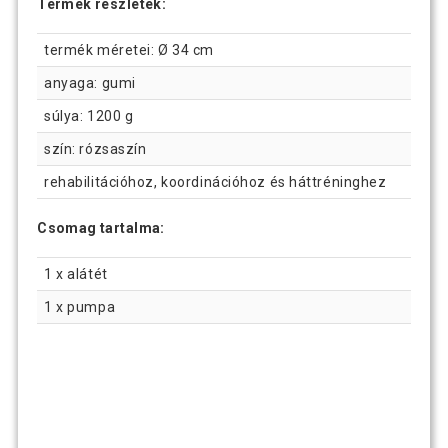
Termék részletek:
termék méretei: Ø 34 cm
anyaga: gumi
súlya: 1200 g
szín: rózsaszín
rehabilitációhoz, koordinációhoz és háttréninghez
Csomag tartalma:
1 x alátét
1 x pumpa