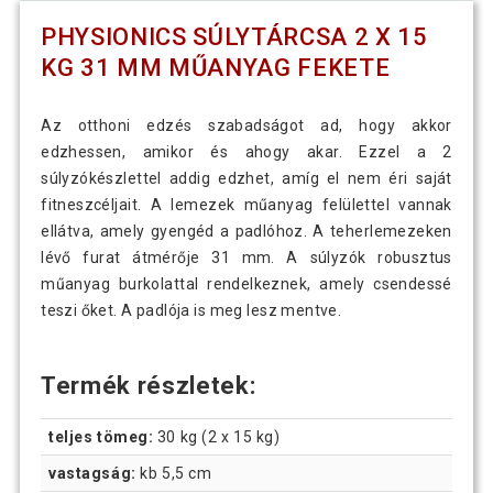
PHYSIONICS SÚLYTÁRCSA 2 X 15
KG 31 MM MŰANYAG FEKETE
Az otthoni edzés szabadságot ad, hogy akkor
edzhessen, amikor és ahogy akar. Ezzel a 2
súlyzókészlettel addig edzhet, amíg el nem éri saját
fitneszcéljait. A lemezek műanyag felülettel vannak
ellátva, amely gyengéd a padlóhoz. A teherlemezeken
lévő furat átmérője 31 mm. A súlyzók robusztus
műanyag burkolattal rendelkeznek, amely csendessé
teszi őket. A padlója is meg lesz mentve.
Termék részletek:
teljes tömeg:
30 kg (2 x 15 kg)
vastagság:
kb 5,5 cm