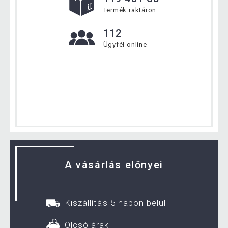
Termék raktáron
112
Ügyfél online
A vásárlás előnyei
Kiszállítás 5 napon belül
Olcsó árak