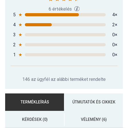
6 értékelés
5
★
4×
4
★
2×
3
★
0×
2
★
0×
1
★
0×
146 az ügyfél az alábbi terméket rendelte
TERMÉKLEÍRÁS
ÚTMUTATÓK ÉS CIKKEK
KÉRDÉSEK (0)
VÉLEMÉNY (6)