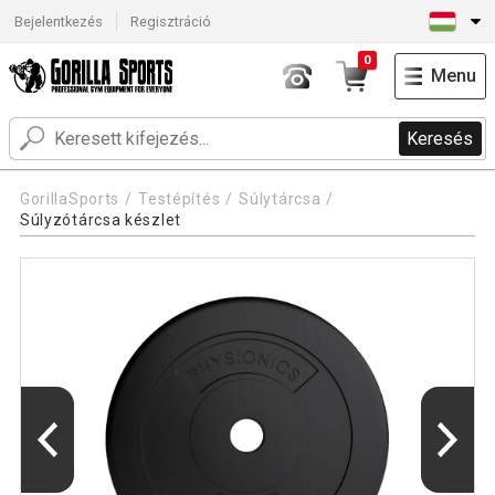
Bejelentkezés
Regisztráció
0
Menu
Keresés
GorillaSports
Testépítés
Súlytárcsa
Súlyzótárcsa készlet