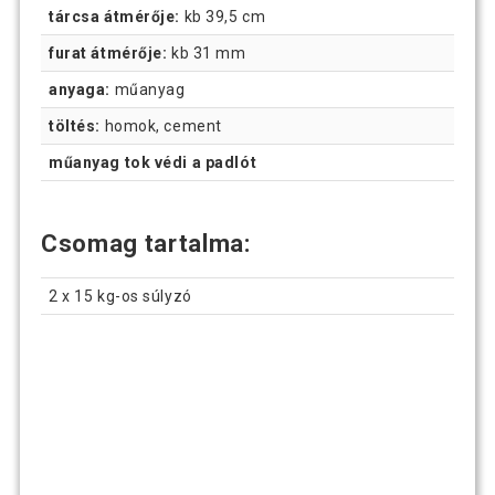
tárcsa átmérője:
kb 39,5 cm
furat átmérője:
kb 31 mm
anyaga:
műanyag
töltés:
homok, cement
műanyag tok védi a padlót
Csomag tartalma:
2 x 15 kg-os súlyzó