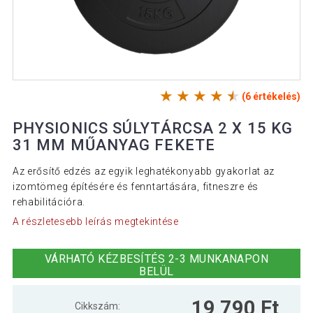
(6 értékelés)
PHYSIONICS SÚLYTÁRCSA 2 X 15 KG
31 MM MŰANYAG FEKETE
Az erősítő edzés az egyik leghatékonyabb gyakorlat az
izomtömeg építésére és fenntartására, fitneszre és
rehabilitációra.
A részletesebb leírás megtekintése
VÁRHATÓ KÉZBESÍTÉS 2-3 MUNKANAPON
BELÜL
19 790 Ft
Cikkszám: