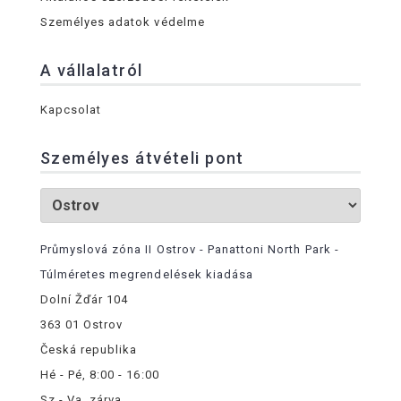
Személyes adatok védelme
A vállalatról
Kapcsolat
Személyes átvételi pont
Průmyslová zóna II Ostrov - Panattoni North Park -
Túlméretes megrendelések kiadása
Dolní Žďár 104
363 01 Ostrov
Česká republika
Hé - Pé, 8:00 - 16:00
Sz - Va, zárva