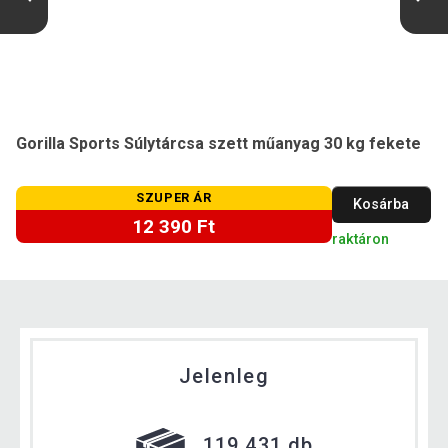
Gorilla Sports Súlytárcsa szett műanyag 30 kg fekete
SZUPER ÁR
Kosárba
12 390 Ft
raktáron
Jelenleg
119 431 db