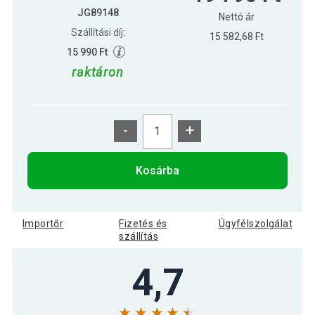
JG89148
Nettó ár
Szállítási díj:
15 582,68 Ft
15 990 Ft
raktáron
-
+
Kosárba
Importőr
Fizetés és
Ügyfélszolgálat
szállítás
4,7