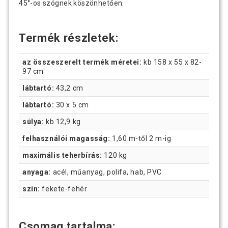
45°-os szögnek köszönhetően.
Termék részletek:
az összeszerelt termék méretei:
kb 158 x 55 x 82-
97 cm
lábtartó:
43,2 cm
lábtartó:
30 x 5 cm
súlya:
kb 12,9 kg
felhasználói magasság:
1,60 m-től 2 m-ig
maximális teherbírás:
120 kg
anyaga:
acél, műanyag, polifa, hab, PVC
szín:
fekete-fehér
Csomag tartalma: