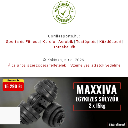
Gorillasports.hu:
Sports és Fitness
Kardió
Aerobik
Testépítés
Küzdősport
Tornakellék
© Kokiska, s.r.o. 2026.
Általános szerződési feltételek
Személyes adatok védelme