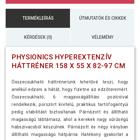
TERMÉKLEÍRÁS
ÚTMUTATÓK ÉS CIKKEK
KÉRDÉSEK (0)
VÉLEMÉNY
PHYSIONICS HYPEREXTENZÍV
HÁTTRÉNER 158 X 55 X 82-97 CM
Összecsukható háttrénerünk lehetővé teszi, hogy
anélkül edzeni a hátát, hogy fizetne az edzőteremért.
Összecsukható, 6 magasságállítási pozícióval
rendelkezik, porszórt kivitelű, praktikus tartófogantyúi
pedig stabilitást biztosítanak. Párnázott és állítható
magasságú lábtámasz, ahol a kerekek nagy sűrűségű
habszivacsból készülnek. Párnázott és négy irányban
állítható magasságú hátpárna. Hatékony gyakorlat a