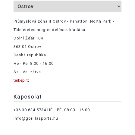
Průmyslová zóna II Ostrov - Panattoni North Park -
Túlméretes megrendelések kiadása
Dolní Žďár 104
363 01 Ostrov
Česká republika
Hé - Pé, 8:00 - 16:00
Sz - Va, zárva
térkép itt
Kapcsolat
+36 30 634 5734
HÉ - PÉ, 08:00 - 16:00
info@gorillasports.hu