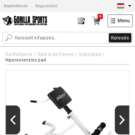
Bejelentkezés
Regisztráció
0
Menu
Keresés
GorillaSports
Sports és Fitness
Súlyzópad
Hiperextenziós pad