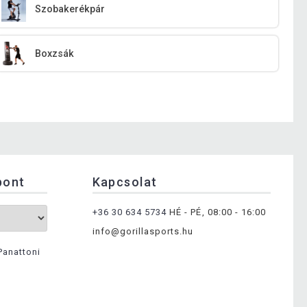
Szobakerékpár
Boxzsák
pont
Kapcsolat
+36 30 634 5734
HÉ - PÉ, 08:00 - 16:00
info@gorillasports.hu
Panattoni