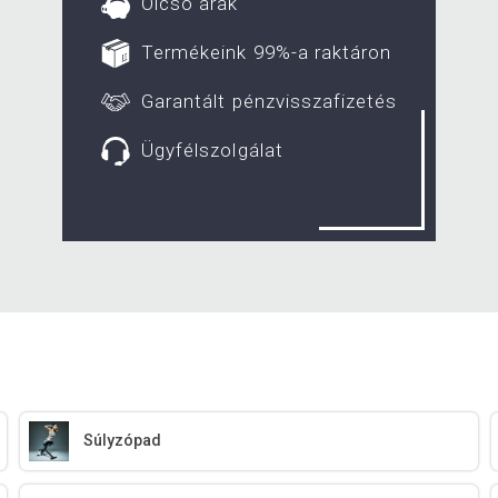
Olcsó árak
Termékeink 99%-a raktáron
Garantált pénzvisszafizetés
Ügyfélszolgálat
Súlyzópad