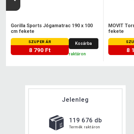
m
Gorilla Sports Jógamatrac 190 x 100
MOVIT Torn
cm fekete
fekete
SZUPER ÁR
SZU
Kosárba
8 790 Ft
8 
raktáron
Jelenleg
119 676 db
Termék raktáron