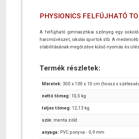
PHYSIONICS FELFÚJHATÓ T
A felfújható gimnasztikai szőnyeg egy sokold
harcművészet, iskolai sportok stb. A medencébe
stabilitásának megőrzése külső nyomás és ütés
Termék részletek:
Méretek:
300 x 100 x 10 cm (hossz x szélessé
nettó tömeg:
10,5 kg
teljes tömeg:
12,13 kg
szín:
menta zöld
anyaga:
PVC ponyva - 0,9 mm