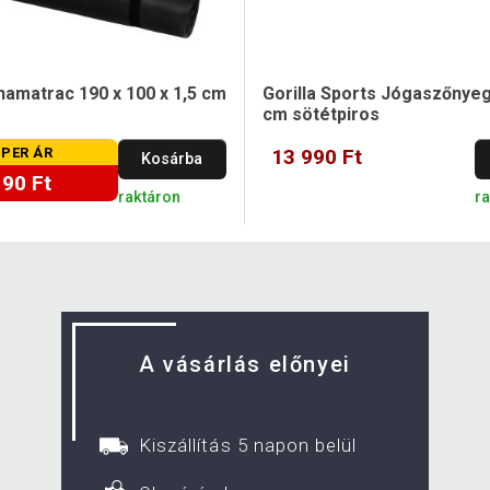
amatrac 190 x 100 x 1,5 cm
Gorilla Sports Jógaszőnyeg
cm sötétpiros
PER ÁR
13 990 Ft
Kosárba
190 Ft
raktáron
r
A vásárlás előnyei
Kiszállítás 5 napon belül