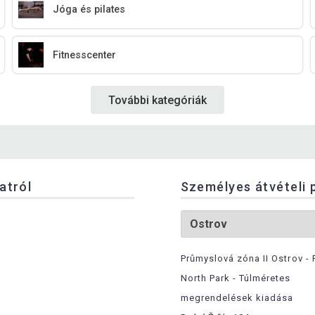
Jóga és pilates
Fitnesscenter
További kategóriák
latról
Személyes átvételi 
Průmyslová zóna II Ostrov - 
North Park - Túlméretes
megrendelések kiadása