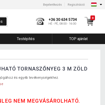
Bejelentkezés
Regisztráció
0
+36 30 634 5734
és
HÉ - PÉ, 08:00 - 16:00
Testépítés
TOP ajánlat
JHATÓ TORNASZŐNYEG 3 M ZÖLD
 jógához és egyéb tevékenységekhez.
se
NLEG NEM MEGVÁSÁROLHATÓ.