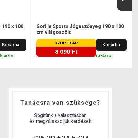
 190 x 100
Gorilla Sports Jógaszőnyeg 190 x 100
cm világoszöld
SZUPER ÁR
Kosárba
Kosárba
8 090 Ft
aktáron
raktáron
Tanácsra van szüksége?
Segítünk a választásban
és megválaszoljuk kérdéseit