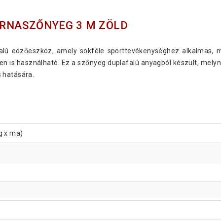
ORNASZŐNYEG 3 M ZÖLD
alú edzőeszköz, amely sokféle sporttevékenységhez alkalmas, m
n is használható. Ez a szőnyeg duplafalú anyagból készült, melyn
 hatására.
g x ma)