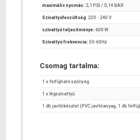
maximális nyomás:
2,1 PSI / 0,14 BAR
Szivattyúfeszültség
: 220 - 240 V
szivattyú teljesítménye:
600 W
Szivattyú frekvencia:
50-60Hz
Csomag tartalma:
1 x felfújható szőnyeg
1 x légszivattyú
1 db javítókészlet (PVC javítóanyag, 1 db felfú