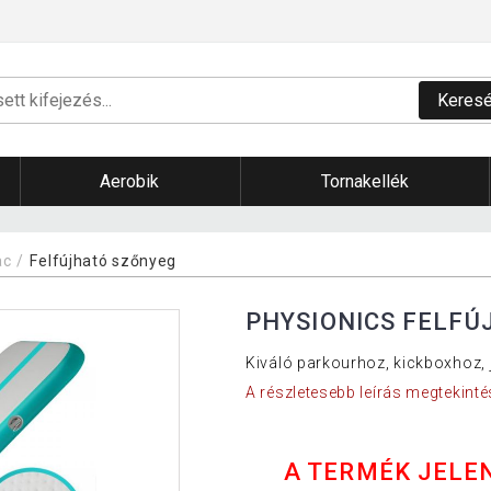
Keres
Aerobik
Tornakellék
ac
Felfújható szőnyeg
PHYSIONICS FELFÚ
Kiváló parkourhoz, kickboxhoz,
A részletesebb leírás megtekinté
A TERMÉK JELE