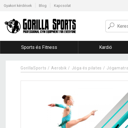
Gyakori kérdések
Blog
Kapcsolat
Sports és Fitness
Kardió
GorillaSports
Aerobik
Jóga és pilates
Jógamatr