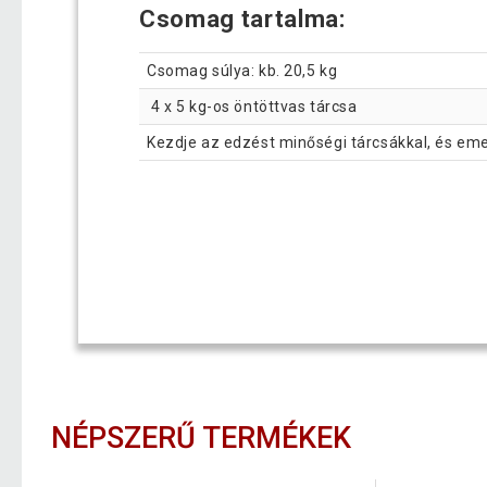
Csomag tartalma:
Csomag súlya: kb. 20,5 kg
4 x 5 kg-os öntöttvas tárcsa
Kezdje az edzést minőségi tárcsákkal, és emel
NÉPSZERŰ TERMÉKEK