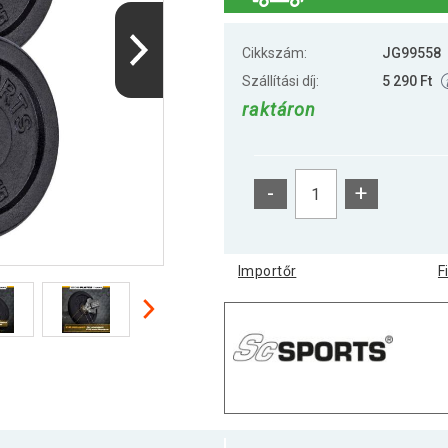
Cikkszám:
JG99558
Szállítási díj:
5 290 Ft
raktáron
-
+
Importőr
F