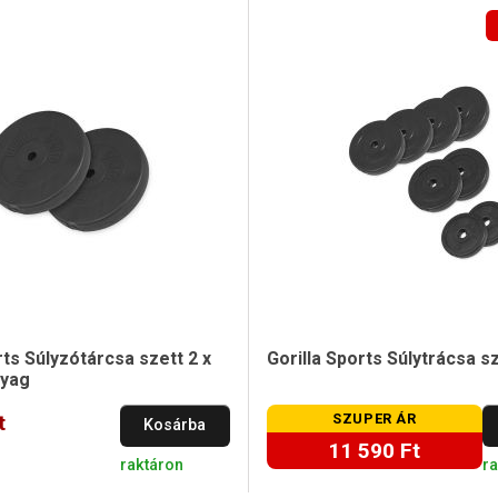
rts Súlyzótárcsa szett 2 x
Gorilla Sports Súlytrácsa s
nyag
t
SZUPER ÁR
Kosárba
11 590 Ft
raktáron
r