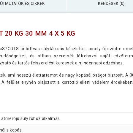
ÚTMUTATÓK ÉS CIKKEK
KÉRDÉSEK (0)
20 KG 30 MM 4 X 5 KG
cSPORTS öntöttvas súlytárcsás készlettel, amely új szintre emeli
ehetőségeiket, és otthon szeretnék létrehozni saját edzőte
zható és tartós felszerelést keresnek a mindennapi edzéshez.
tek, ami hosszú élettartamot és nagy kopásállóságot biztosít. A 
. A felület enyhén olajozott a korrózió elleni védelem érdekébe
 átmérőjű súlyzóhoz alkalmas.
mális kopás.