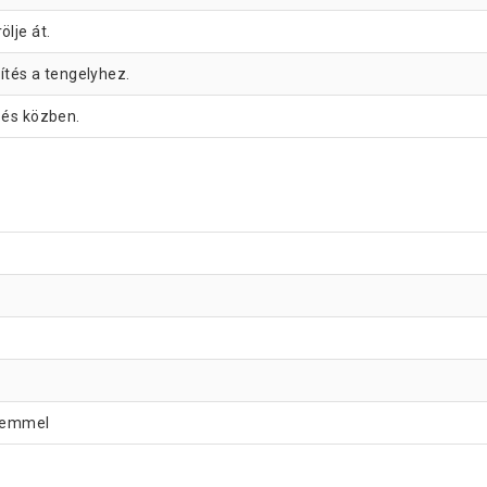
ölje át.
ítés a tengelyhez.
zés közben.
elemmel