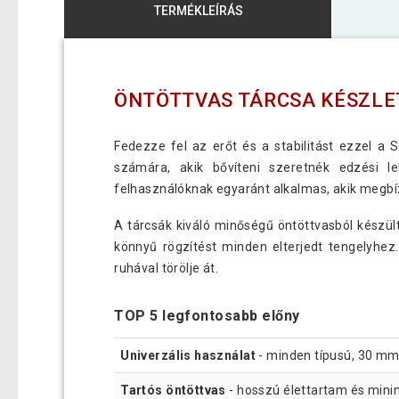
TERMÉKLEÍRÁS
ÖNTÖTTVAS TÁRCSA KÉSZLET 
Fedezze fel az erőt és a stabilitást ezzel a S
számára, akik bővíteni szeretnék edzési l
felhasználóknak egyaránt alkalmas, akik megbí
A tárcsák kiváló minőségű öntöttvasból készül
könnyű rögzítést minden elterjedt tengelyhez
ruhával törölje át.
TOP 5 legfontosabb előny
Univerzális használat
- minden típusú, 30 mm
Tartós öntöttvas
- hosszú élettartam és mini