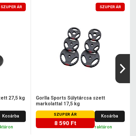
SZUPER ÁR
SZUPER ÁR
zett 27,5 kg
Gorlla Sports Súlytárcsa szett
markolattal 17,5 kg
SZUPER ÁR
Kosárba
Kosárba
8 590 Ft
aktáron
raktáron