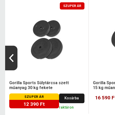
SZUPER ÁR
Gorilla Sports Súlytárcsa szett
Gorilla Spo
műanyag 30 kg fekete
15 kg műa
SZUPER ÁR
16 590 F
Kosárba
12 390 Ft
raktáron