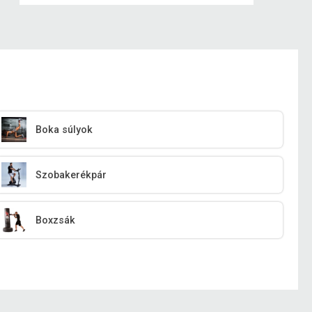
Boka súlyok
Szobakerékpár
Boxzsák