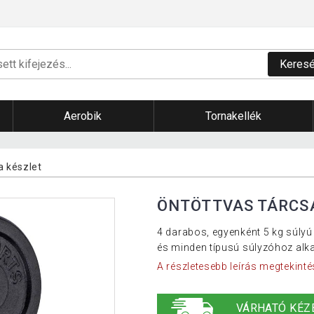
Keres
Aerobik
Tornakellék
a készlet
ÖNTÖTTVAS TÁRCSA
4 darabos, egyenként 5 kg súlyú
és minden típusú súlyzóhoz alk
A részletesebb leírás megtekinté
VÁRHATÓ KÉZ