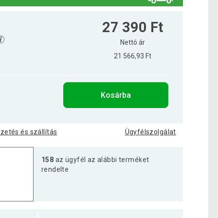
27 390 Ft
Nettó ár
21 566,93 Ft
Kosárba
izetés és szállítás
Ügyfélszolgálat
158
az ügyfél az alábbi terméket
rendelte