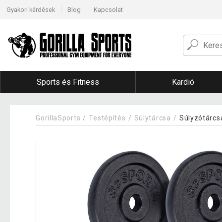
Gyakori kérdések
Blog
Kapcsolat
Sports és Fitness
Kardió
GorillaSports
Testépítés
Súlytárcsa
Súlyzótárcs