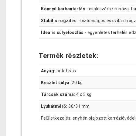
Könnyű karbantartás
- csak száraz ruhával tör
Stabilis rögzítés
- biztonságos és szilárd rögz
Ideális súlyeloszlás
- egyenletes terhelés ed
Termék részletek:
Anyag:
öntöttvas
Készlet súlya:
20 kg
Tárcsák száma:
4 x 5 kg
Lyukátmérő:
30/31 mm
Felületkezelés: enyhén olajozott korrózióvéd