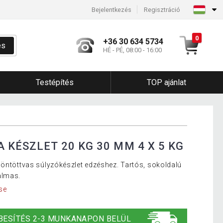
Bejelentkezés
Regisztráció
0
+36 30 634 5734
és
HÉ - PÉ, 08:00 - 16:00
Testépítés
TOP ajánlat
 KÉSZLET 20 KG 30 MM 4 X 5 KG
 öntöttvas súlyzókészlet edzéshez. Tartós, sokoldalú
almas.
se
BESÍTÉS 2-3 MUNKANAPON BELÜL