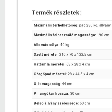
Termék részletek:
Maximális terhelhetőség
: pad 280 kg, állván
Maximális felhasználó magassága:
190 cm
Állomás súlya:
40 kg
Szett méretei
: 210 x 70 x 122,5 cm
Háttámla méretei:
68 x 28 x 4 cm
Görgőpad méretei
: 28 x 44,5 x 4 cm
Ülésmagasság
: 44 cm
Pillangókar hossza:
30 cm
Belső állvány szélessége:
60 cm