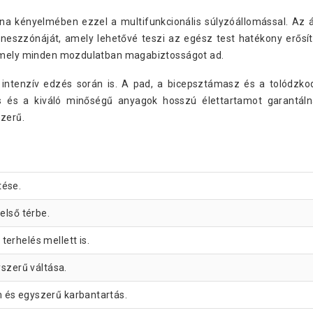
ona kényelmében ezzel a multifunkcionális súlyzóállomással. Az 
tneszzónáját, amely lehetővé teszi az egész test hatékony erősí
 amely minden mozdulatban magabiztosságot ad.
 intenzív edzés során is. A pad, a bicepsztámasz és a tolódzkod
rás és a kiváló minőségű anyagok hosszú élettartamot garantá
zerű.
tése.
első térbe.
erhelés mellett is.
yszerű váltása.
 és egyszerű karbantartás.