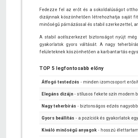
Fedezze fel az erőt és a sokoldalúságot otth
dizájnnak köszönhetően létrehozhatja saját fi
minőségű párnázással és stabil szerkezettel,
A stabil acélszerkezet biztonságot nyújt még
gyakorlatok gyors váltását. A nagy teherbí
felületeknek köszönhetően a karbantartás egys
TOP 5 legfontosabb előny
Átfogó testedzés
- minden izomcsoport erősí
Elegáns dizájn
- stílusos fekete szín modern b
Nagy teherbírás
- biztonságos edzés nagyobb t
Gyors beállítás
- a pozíciók és gyakorlatok eg
Kiváló minőségű anyagok
- hosszú élettartam