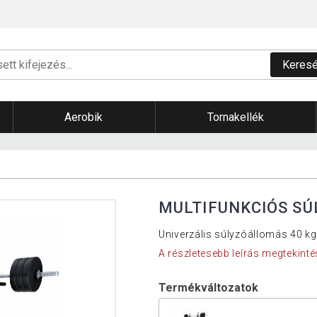
Keres
Aerobik
Tornakellék
MULTIFUNKCIÓS SÚ
Univerzális súlyzóállomás 40 kg-
A részletesebb leírás megtekinté
Termékváltozatok