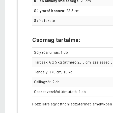
Külső állvány szélessége:
70 cm
Súlytartó hossza:
23,5 cm
Szín:
fekete
Csomag tartalma:
Súlyzóállomás: 1 db
Tárcsák: 6 x 5 kg (átmérő 25,5 cm, szélesség 
Tengely: 170 cm, 10 kg
Csillagzár: 2 db
Összeszerelési útmutató: 1 db
Hozz létre egy otthoni edzőtermet, amelyikben t