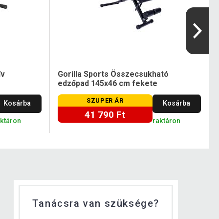
ív
Gorilla Sports Összecsukható
edzőpad 145x46 cm fekete
SZUPER ÁR
Kosárba
Kosárba
41 790 Ft
aktáron
raktáron
Tanácsra van szüksége?