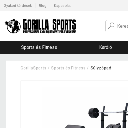
Gyakori kérdések
Blog
Kapcsolat
Sports és Fitness
Kardió
GorillaSports
Sports és Fitness
Súlyzópad