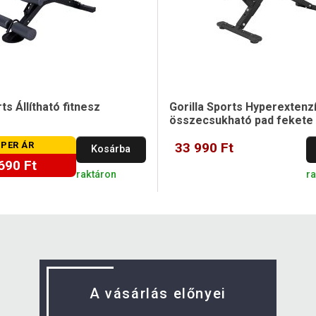
ts Állítható fitnesz
Gorilla Sports Hyperextenz
összecsukható pad fekete
PER ÁR
33 990 Ft
Kosárba
690 Ft
raktáron
r
A vásárlás előnyei