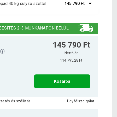
ópad 40 kg súlyzó szettel
145 790 Ft
ad fehér + súlyzó szett 100 kg
176 590 Ft
BESÍTÉS 2-3 MUNKANAPON BELÜL
zópad + súlyzó szett fekete 100 kg
176 590 Ft
145 790 Ft
3
Nettó ár
114 795,28 Ft
ópad 40 kg súlyzó szett
146 390 Ft
Kosárba
175 590 Ft
ópad 70 kg súlyzó szettel
152 790 Ft
izetés és szállítás
Ügyfélszolgálat
ópad szett 70 kg súlyzóval
165 890 Ft