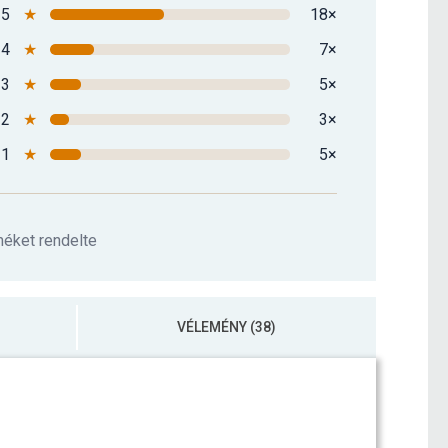
5
★
18×
4
★
7×
3
★
5×
2
★
3×
1
★
5×
méket rendelte
VÉLEMÉNY (38)