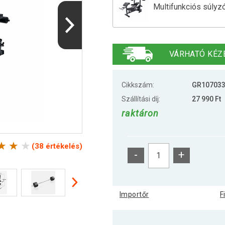
Multifunkciós súlyz
Gorila Sports Edzőp
VÁRHATÓ KÉZ
Gorilla Sports Súly
Cikkszám:
GR10703
Szállítási díj:
27 990 Ft
raktáron
Multifunkciós súlyz
(38 értékelés)
-
+
Multifunkciós súlyz
Importőr
F
Multifunkciós súlyz