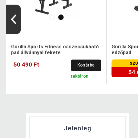
Gorilla Sports Fitness összecsukható
Gorilla Spor
pad állvánnyal fekete
edzőpad
50 490 Ft
SZU
Kosárba
54 
raktáron
Jelenleg