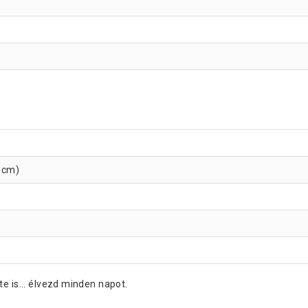
5 cm)
e is... élvezd minden napot.