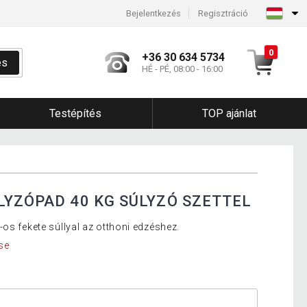
Bejelentkezés
Regisztráció
0
+36 30 634 5734
és
HÉ - PÉ, 08:00 - 16:00
Testépítés
TOP ajánlat
LYZÓPAD 40 KG SÚLYZÓ SZETTEL
os fekete súllyal az otthoni edzéshez.
se