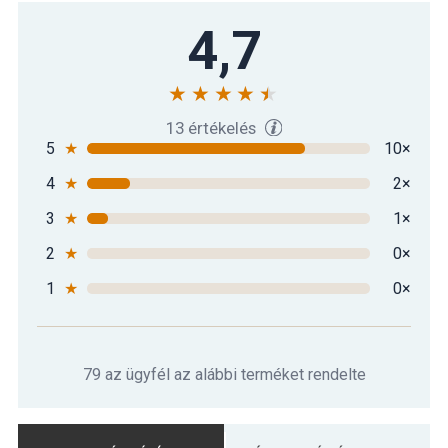
4,7
13 értékelés
5
★
10×
4
★
2×
3
★
1×
2
★
0×
1
★
0×
79 az ügyfél az alábbi terméket rendelte