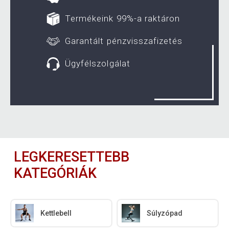
Termékeink 99%-a raktáron
Garantált pénzvisszafizetés
Ügyfélszolgálat
LEGKERESETTEBB
KATEGÓRIÁK
Kettlebell
Súlyzópad