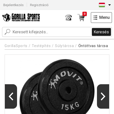
Bejelentkezés
Regisztráció
0
Menu
Keresés
GorillaSports
Testépítés
Súlytárcsa
Öntöttvas tárcsa