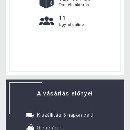
Termék raktáron
11
Ügyfél online
A vásárlás előnyei
Kiszállítás 5 napon belül
Olcsó árak