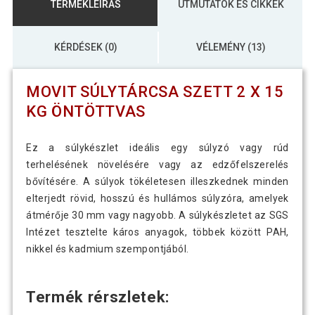
TERMÉKLEÍRÁS
ÚTMUTATÓK ÉS CIKKEK
KÉRDÉSEK (0)
VÉLEMÉNY (13)
MOVIT SÚLYTÁRCSA SZETT 2 X 15
KG ÖNTÖTTVAS
Ez a súlykészlet ideális egy súlyzó vagy rúd
terhelésének növelésére vagy az edzőfelszerelés
bővítésére. A súlyok tökéletesen illeszkednek minden
elterjedt rövid, hosszú és hullámos súlyzóra, amelyek
átmérője 30 mm vagy nagyobb. A súlykészletet az SGS
Intézet tesztelte káros anyagok, többek között PAH,
nikkel és kadmium szempontjából.
Termék rérszletek: