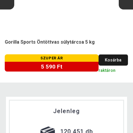
Gorilla Sports Öntöttvas súlytárcsa 5 kg
SZUPER ÁR
Kosárba
5 590 Ft
raktáron
Jelenleg
120 451 db