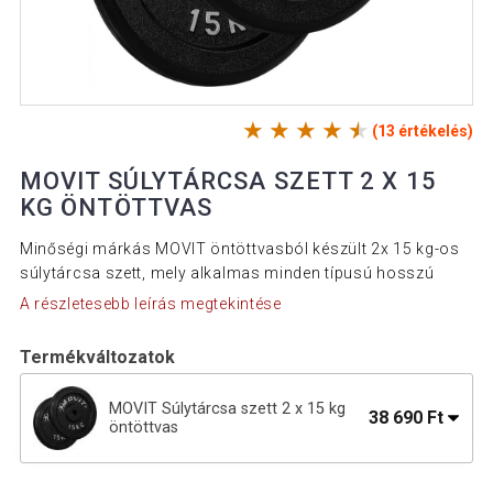
(13 értékelés)
MOVIT SÚLYTÁRCSA SZETT 2 X 15
KG ÖNTÖTTVAS
Minőségi márkás MOVIT öntöttvasból készült 2x 15 kg-os
súlytárcsa szett, mely alkalmas minden típusú hosszú
A részletesebb leírás megtekintése
Termékváltozatok
MOVIT Súlytárcsa szett 2 x 15 kg
38 690 Ft
öntöttvas
MOVIT Súlytárcsa szett 2 x 10 kg
26 290 Ft