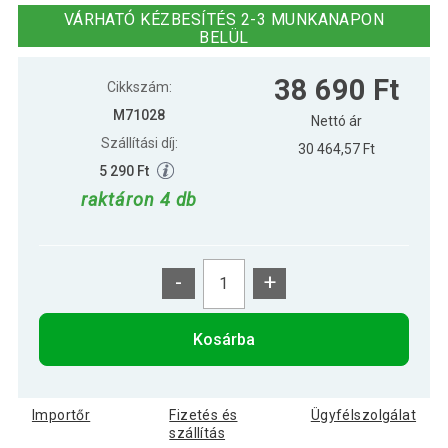
öntöttvas
VÁRHATÓ KÉZBESÍTÉS 2-3 MUNKANAPON
BELÜL
38 690 Ft
Cikkszám:
M71028
Nettó ár
Szállítási díj:
30 464,57 Ft
5 290 Ft
raktáron 4 db
-
+
Kosárba
Importőr
Fizetés és
Ügyfélszolgálat
szállítás