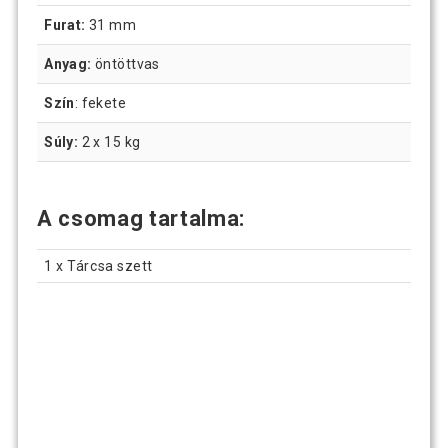
Furat:
31 mm
Anyag:
öntöttvas
Szín
: fekete
Súly:
2 x 15 kg
A csomag tartalma:
1 x Tárcsa szett