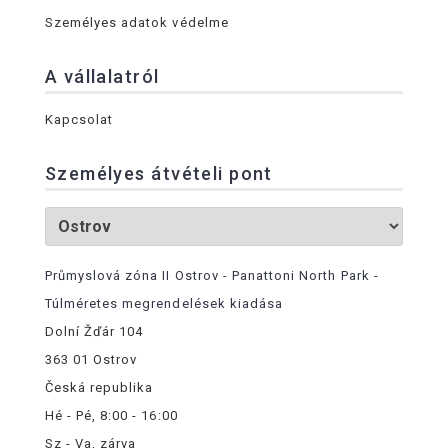
Személyes adatok védelme
A vállalatról
Kapcsolat
Személyes átvételi pont
Průmyslová zóna II Ostrov - Panattoni North Park -
Túlméretes megrendelések kiadása
Dolní Žďár 104
363 01 Ostrov
Česká republika
Hé - Pé, 8:00 - 16:00
Sz - Va, zárva