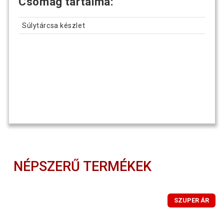
Csomag tartalma:
Súlytárcsa készlet
NÉPSZERŰ TERMÉKEK
SZUPER ÁR