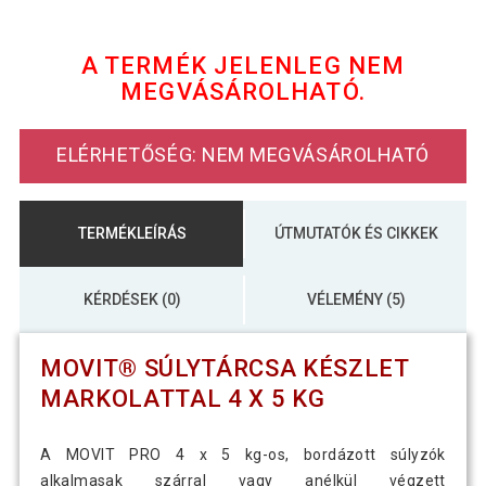
MOVIT® Súlytárcsa készlet markolattal
7 490 Ft
1 kg öntöttvas
A TERMÉK JELENLEG NEM
MEGVÁSÁROLHATÓ.
MOVIT® Súlytárcsa készlet markolattal
4 590 Ft
1,25 kg öntöttvas
ELÉRHETŐSÉG: NEM MEGVÁSÁROLHATÓ
MOVIT® Súlytárcsa készlet markolattal
5 390 Ft
4 x 0,75 kg öntöttvas
TERMÉKLEÍRÁS
ÚTMUTATÓK ÉS CIKKEK
KÉRDÉSEK (0)
VÉLEMÉNY (5)
MOVIT® SÚLYTÁRCSA KÉSZLET
MARKOLATTAL 4 X 5 KG
A MOVIT PRO 4 x 5 kg-os, bordázott súlyzók
alkalmasak szárral vagy anélkül végzett