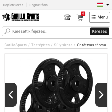
Bejelentkezés
Regisztráció
0
Menu
Keresés
GorillaSports
Testépítés
Súlytárcsa
Öntöttvas tárcsa