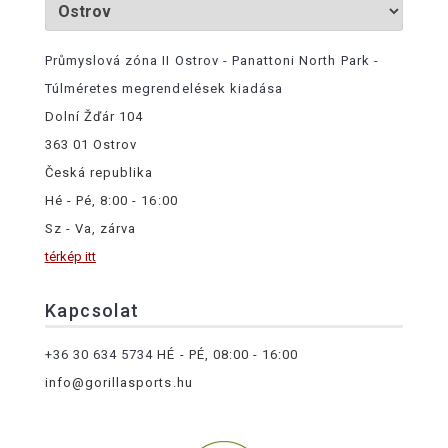
Průmyslová zóna II Ostrov - Panattoni North Park -
Túlméretes megrendelések kiadása
Dolní Žďár 104
363 01 Ostrov
Česká republika
Hé - Pé, 8:00 - 16:00
Sz - Va, zárva
térkép itt
Kapcsolat
+36 30 634 5734
HÉ - PÉ, 08:00 - 16:00
info@gorillasports.hu