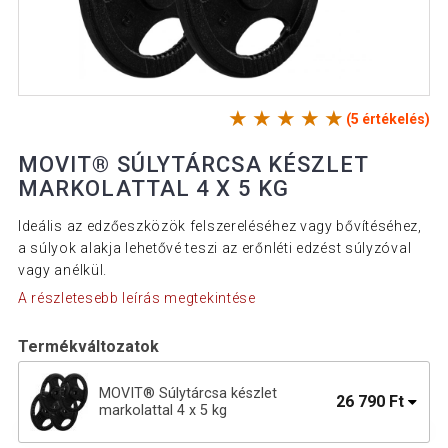
(5 értékelés)
MOVIT® SÚLYTÁRCSA KÉSZLET
MARKOLATTAL 4 X 5 KG
Ideális az edzőeszközök felszereléséhez vagy bővítéséhez,
a súlyok alakja lehetővé teszi az erőnléti edzést súlyzóval
vagy anélkül.
A részletesebb leírás megtekintése
Termékváltozatok
MOVIT® Súlytárcsa készlet
26 790 Ft
markolattal 4 x 5 kg