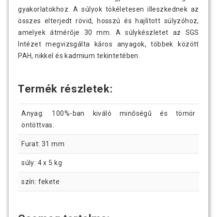
gyakorlatokhoz. A súlyok tökéletesen illeszkednek az
összes elterjedt rövid, hosszú és hajlított súlyzóhoz,
amelyek átmérője 30 mm. A súlykészletet az SGS
Intézet megvizsgálta káros anyagok, többek között
PAH, nikkel és kadmium tekintetében.
Termék részletek:
Anyag: 100%-ban kiváló minőségű és tömör
öntöttvas.
Furat: 31 mm
súly: 4 x 5 kg
szín: fekete