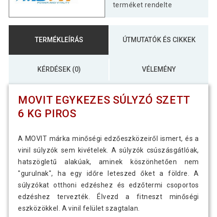
terméket rendelte
TERMÉKLEÍRÁS
ÚTMUTATÓK ÉS CIKKEK
KÉRDÉSEK (0)
VÉLEMÉNY
MOVIT EGYKEZES SÚLYZÓ SZETT
6 KG PIROS
A MOVIT márka minőségi edzőeszközeiről ismert, és a
vinil súlyzók sem kivételek. A súlyzók csúszásgátlóak,
hatszögletű alakúak, aminek köszönhetően nem
"gurulnak", ha egy időre leteszed őket a földre. A
súlyzókat otthoni edzéshez és edzőtermi csoportos
edzéshez tervezték. Élvezd a fitneszt minőségi
eszközökkel. A vinil felület szagtalan.