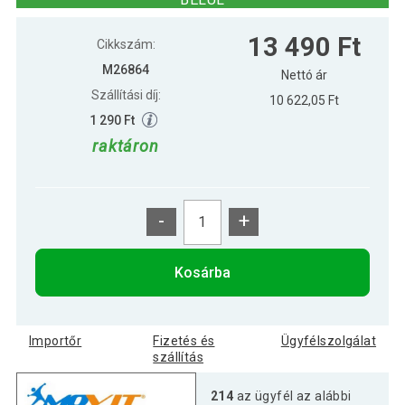
8 790 Ft
MOVIT Egykezes súlyzó szett 4 kg lila
13 490 Ft
Cikkszám:
M26864
Nettó ár
Szállítási díj:
10 622,05 Ft
11 890 Ft
MOVIT Egykezes súlyzó szett 5 kg kék
1 290 Ft
raktáron
-
+
Kosárba
Importőr
Fizetés és
Ügyfélszolgálat
szállítás
214
az ügyfél az alábbi