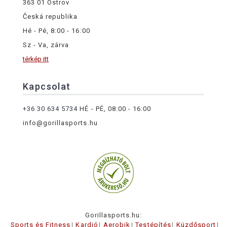
363 01 Ostrov
Česká republika
Hé - Pé, 8:00 - 16:00
Sz - Va, zárva
térkép itt
Kapcsolat
+36 30 634 5734
HÉ - PÉ, 08:00 - 16:00
info@gorillasports.hu
Gorillasports.hu:
Sports és Fitness
Kardió
Aerobik
Testépítés
Küzdősport