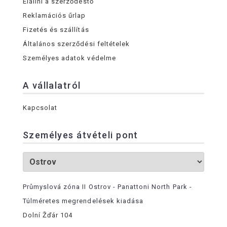
Elállni a szerződéstő
Reklamációs űrlap
Fizetés és szállítás
Általános szerződési feltételek
Személyes adatok védelme
A vállalatról
Kapcsolat
Személyes átvételi pont
Průmyslová zóna II Ostrov - Panattoni North Park -
Túlméretes megrendelések kiadása
Dolní Žďár 104