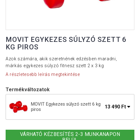
MOVIT EGYKEZES SÚLYZÓ SZETT 6
KG PIROS
Azok számára, akik szeretnének edzésben maradni,
márkás egykezes súlyzó fitnesz szett 2 x 3 kg
A részletesebb leírás megtekintése
Termékváltozatok
MOVIT Egykezes súlyzó szett 6 kg
13 490 Ft
piros
MOVIT Egykezes súlyzó szett 10 kg
19 290 Ft
vinyl
VÁRHATÓ KÉZBESÍTÉS 2-3 MUNKANAPON
BELÜL