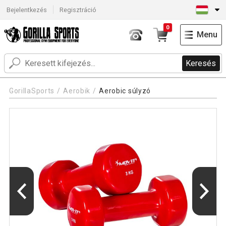
Bejelentkezés
Regisztráció
0
Menu
Keresés
GorillaSports
Aerobik
Aerobic súlyzó