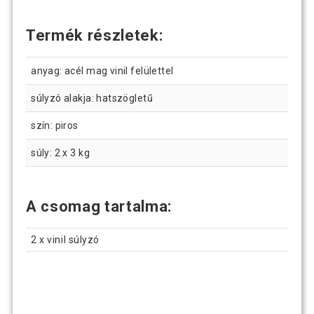
Termék részletek:
anyag: acél mag vinil felülettel
súlyzó alakja: hatszögletű
szín: piros
súly: 2 x 3 kg
A csomag tartalma:
2 x vinil súlyzó