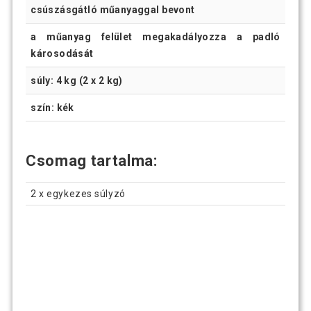
csúszásgátló műanyaggal bevont
a műanyag felület megakadályozza a padló
károsodását
súly: 4 kg (2 x 2 kg)
szín: kék
Csomag tartalma:
2 x egykezes súlyzó