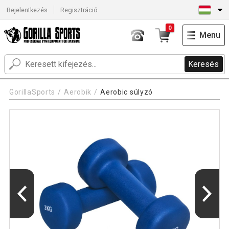
Bejelentkezés
Regisztráció
0
Menu
Keresés
GorillaSports
Aerobik
Aerobic súlyzó