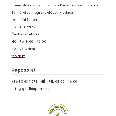
Průmyslová zóna II Ostrov - Panattoni North Park -
Túlméretes megrendelések kiadása
Dolní Žďár 104
363 01 Ostrov
Česká republika
Hé - Pé, 8:00 - 16:00
Sz - Va, zárva
térkép itt
Kapcsolat
+36 30 634 5734
HÉ - PÉ, 08:00 - 16:00
info@gorillasports.hu