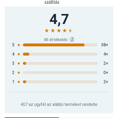
szállítás
4,7
46 értékelés
5
★
38×
4
★
4×
3
★
2×
2
★
0×
1
★
2×
407 az ügyfél az alábbi terméket rendelte