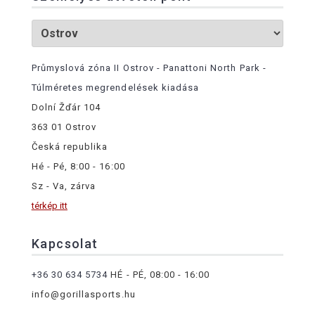
Průmyslová zóna II Ostrov - Panattoni North Park -
Túlméretes megrendelések kiadása
Dolní Žďár 104
363 01 Ostrov
Česká republika
Hé - Pé, 8:00 - 16:00
Sz - Va, zárva
térkép itt
Kapcsolat
+36 30 634 5734
HÉ - PÉ, 08:00 - 16:00
info@gorillasports.hu