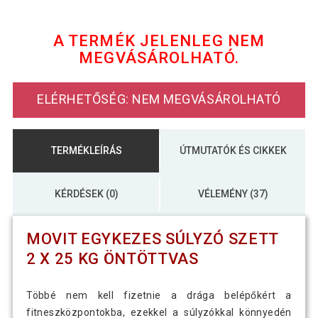
MOVIT Egykezes súlyzó szett 2 x 10
28 990 Ft
kg öntöttvas
A TERMÉK JELENLEG NEM
MEGVÁSÁROLHATÓ.
MOVIT Egykezes súlyzó szett 2 x 20
55 790 Ft
kg öntöttvas
ELÉRHETŐSÉG: NEM MEGVÁSÁROLHATÓ
MOVIT Egykezes súlyzó szett 2 x 30
73 090 Ft
kg
TERMÉKLEÍRÁS
ÚTMUTATÓK ÉS CIKKEK
MOVIT Egykezes súlyzó szett 30 kg
38 390 Ft
öntöttvas
KÉRDÉSEK (0)
VÉLEMÉNY (37)
MOVIT EGYKEZES SÚLYZÓ SZETT
2 X 25 KG ÖNTÖTTVAS
Többé nem kell fizetnie a drága belépőkért a
fitneszközpontokba, ezekkel a súlyzókkal könnyedén