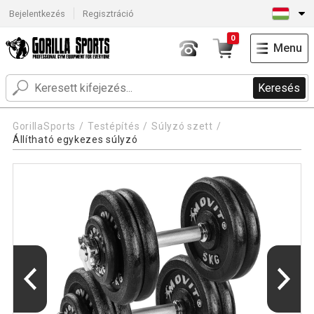
Bejelentkezés
Regisztráció
0
Menu
Keresés
GorillaSports
Testépítés
Súlyzó szett
Állítható egykezes súlyzó