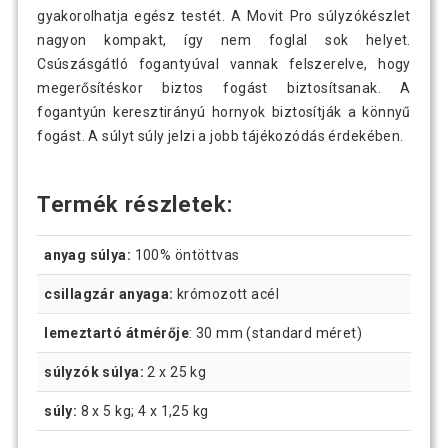
gyakorolhatja egész testét. A Movit Pro súlyzókészlet
nagyon kompakt, így nem foglal sok helyet.
Csúszásgátló fogantyúval vannak felszerelve, hogy
megerősítéskor biztos fogást biztosítsanak. A
fogantyún keresztirányú hornyok biztosítják a könnyű
fogást. A súlyt súly jelzi a jobb tájékozódás érdekében.
Termék részletek:
anyag súlya:
100% öntöttvas
csillagzár anyaga:
krómozott acél
lemeztartó átmérője
: 30 mm (standard méret)
súlyzók súlya:
2 x 25 kg
súly:
8 x 5 kg; 4 x 1,25 kg