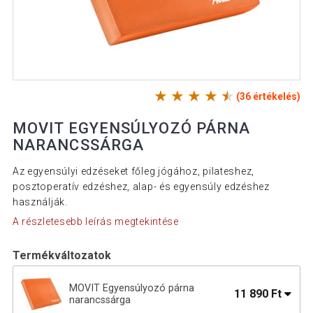
(36 értékelés)
MOVIT EGYENSÚLYOZÓ PÁRNA
NARANCSSÁRGA
Az egyensúlyi edzéseket főleg jógához, pilateshez,
posztoperatív edzéshez, alap- és egyensúly edzéshez
használják.
A részletesebb leírás megtekintése
Termékváltozatok
MOVIT Egyensúlyozó párna
11 890 Ft
narancssárga