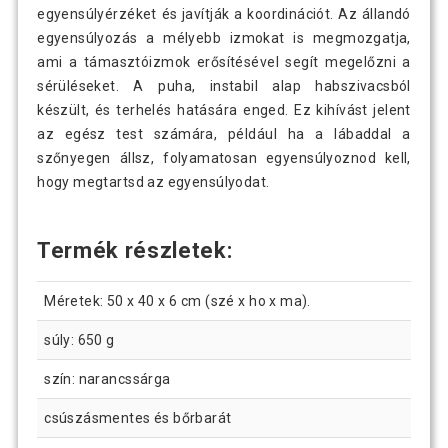
egyensúlyérzéket és javítják a koordinációt. Az állandó
egyensúlyozás a mélyebb izmokat is megmozgatja,
ami a támasztóizmok erősítésével segít megelőzni a
11 690 Ft
MOVIT Egyensúlyozó párna szürke
sérüléseket. A puha, instabil alap habszivacsból
készült, és terhelés hatására enged. Ez kihívást jelent
az egész test számára, például ha a lábaddal a
szőnyegen állsz, folyamatosan egyensúlyoznod kell,
hogy megtartsd az egyensúlyodat.
Termék részletek:
Méretek: 50 x 40 x 6 cm (szé x ho x ma).
súly: 650 g
szín: narancssárga
csúszásmentes és bőrbarát