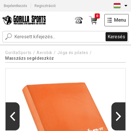
Bejelentkezés
Regisztráció
0
Menu
Keresés
GorillaSports
Aerobik
Jóga és pilates
Masszázs segédeszköz