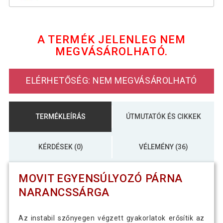
11 890 Ft
MOVIT Egyensúlyozó párna fekete
A TERMÉK JELENLEG NEM
MEGVÁSÁROLHATÓ.
12 090 Ft
MOVIT Egyensúlyozó párna lila
ELÉRHETŐSÉG: NEM MEGVÁSÁROLHATÓ
11 890 Ft
MOVIT Egyensúlyozó párna petróleum
TERMÉKLEÍRÁS
ÚTMUTATÓK ÉS CIKKEK
22 090 Ft
MOVIT Egyensúlyozó párna piros
11 190 Ft
KÉRDÉSEK (0)
VÉLEMÉNY (36)
22 090 Ft
MOVIT EGYENSÚLYOZÓ PÁRNA
MOVIT Egyensúlyozó párna rózsaszín
11 290 Ft
NARANCSSÁRGA
Az instabil szőnyegen végzett gyakorlatok erősítik az
20 790 Ft
MOVIT Egyensúlyozó párna sárga