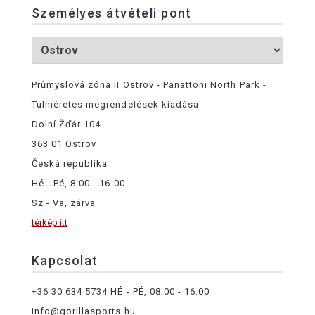
Személyes átvételi pont
Průmyslová zóna II Ostrov - Panattoni North Park -
Túlméretes megrendelések kiadása
Dolní Žďár 104
363 01 Ostrov
Česká republika
Hé - Pé, 8:00 - 16:00
Sz - Va, zárva
térkép itt
Kapcsolat
+36 30 634 5734
HÉ - PÉ, 08:00 - 16:00
info@gorillasports.hu