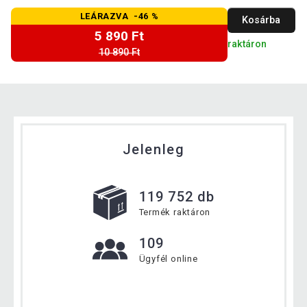
LEÁRAZVA -46 %
Kosárba
5 890 Ft
raktáron
10 890 Ft
Jelenleg
119 752 db
Termék raktáron
109
Ügyfél online