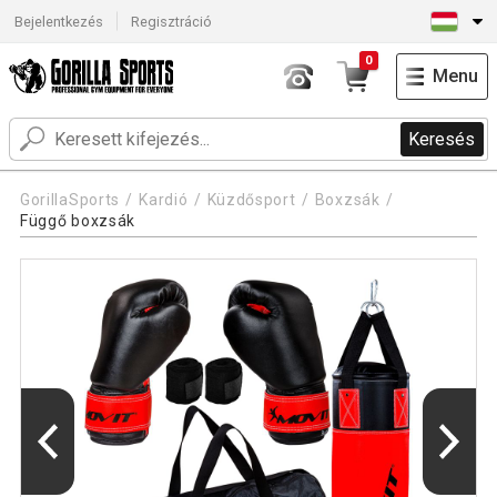
Bejelentkezés
Regisztráció
0
Menu
Keresés
GorillaSports
Kardió
Küzdősport
Boxzsák
Függő boxzsák