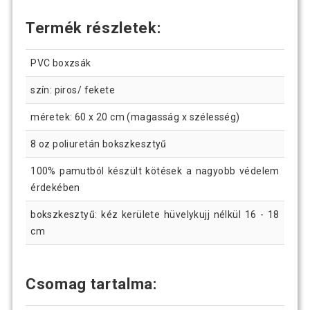
Termék részletek:
PVC boxzsák
szín: piros/ fekete
méretek: 60 x 20 cm (magasság x szélesség)
8 oz poliuretán bokszkesztyű
100% pamutból készült kötések a nagyobb védelem
érdekében
bokszkesztyű: kéz kerülete hüvelykujj nélkül 16 - 18
cm
Csomag tartalma: