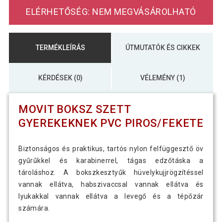
ELÉRHETŐSÉG: NEM MEGVÁSÁROLHATÓ
TERMÉKLEÍRÁS
ÚTMUTATÓK ÉS CIKKEK
KÉRDÉSEK (0)
VÉLEMÉNY (1)
MOVIT BOKSZ SZETT
GYEREKEKNEK PVC PIROS/FEKETE
Biztonságos és praktikus, tartós nylon felfüggesztő öv
gyűrűkkel és karabinerrel, tágas edzőtáska a
tároláshoz. A bokszkesztyűk hüvelykujjrögzítéssel
vannak ellátva, habszivaccsal vannak ellátva és
lyukakkal vannak ellátva a levegő és a tépőzár
számára.