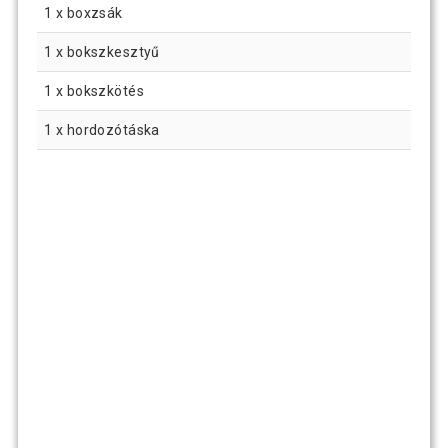
1 x boxzsák
1 x bokszkesztyű
1 x bokszkötés
1 x hordozótáska