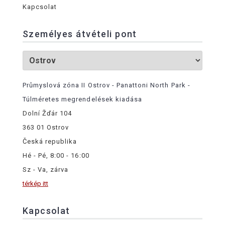
Kapcsolat
Személyes átvételi pont
Průmyslová zóna II Ostrov - Panattoni North Park -
Túlméretes megrendelések kiadása
Dolní Žďár 104
363 01 Ostrov
Česká republika
Hé - Pé, 8:00 - 16:00
Sz - Va, zárva
térkép itt
Kapcsolat