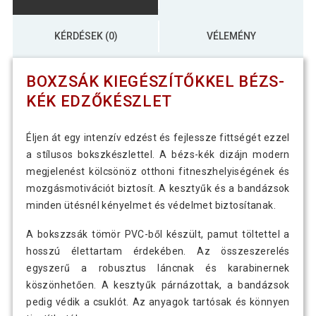
KÉRDÉSEK (0)
VÉLEMÉNY
BOXZSÁK KIEGÉSZÍTŐKKEL BÉZS-
KÉK EDZŐKÉSZLET
Éljen át egy intenzív edzést és fejlessze fittségét ezzel
a stílusos bokszkészlettel. A bézs-kék dizájn modern
megjelenést kölcsönöz otthoni fitneszhelyiségének és
mozgásmotivációt biztosít. A kesztyűk és a bandázsok
minden ütésnél kényelmet és védelmet biztosítanak.
A bokszzsák tömör PVC-ből készült, pamut töltettel a
hosszú élettartam érdekében. Az összeszerelés
egyszerű a robusztus láncnak és karabinernek
köszönhetően. A kesztyűk párnázottak, a bandázsok
pedig védik a csuklót. Az anyagok tartósak és könnyen