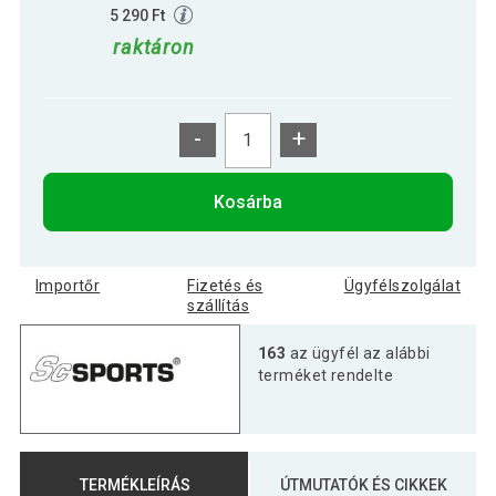
5 290 Ft
raktáron
-
+
Kosárba
Importőr
Fizetés és
Ügyfélszolgálat
szállítás
163
az ügyfél az alábbi
terméket rendelte
TERMÉKLEÍRÁS
ÚTMUTATÓK ÉS CIKKEK