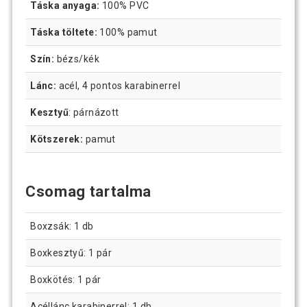
Táska anyaga:
100% PVC
Táska töltete:
100% pamut
Szín:
bézs/kék
Lánc:
acél, 4 pontos karabinerrel
Kesztyű
: párnázott
Kötszerek:
pamut
Csomag tartalma
Boxzsák: 1 db
Boxkesztyű: 1 pár
Boxkötés: 1 pár
Acéllánc karabinerrel: 1 db