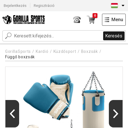
Bejelentkezés
Regisztráció
0
Menu
Keresés
GorillaSports
Kardió
Küzdősport
Boxzsák
Függő boxzsák