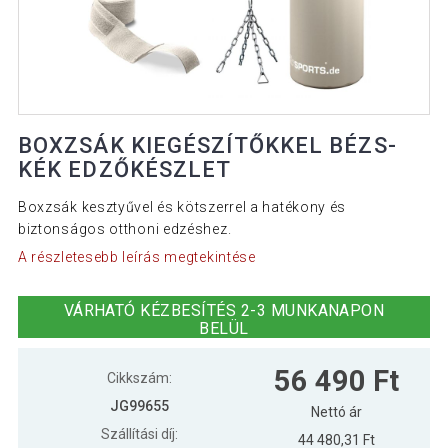
BOXZSÁK KIEGÉSZÍTŐKKEL BÉZS-
KÉK EDZŐKÉSZLET
Boxzsák kesztyűvel és kötszerrel a hatékony és
biztonságos otthoni edzéshez.
A részletesebb leírás megtekintése
VÁRHATÓ KÉZBESÍTÉS 2-3 MUNKANAPON
BELÜL
56 490 Ft
Cikkszám:
JG99655
Nettó ár
Szállítási díj:
44 480,31 Ft