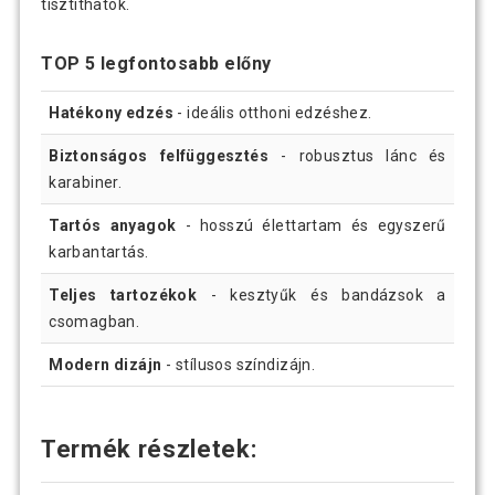
tisztíthatók.
TOP 5 legfontosabb előny
Hatékony edzés
- ideális otthoni edzéshez.
Biztonságos felfüggesztés
- robusztus lánc és
karabiner.
Tartós anyagok
- hosszú élettartam és egyszerű
karbantartás.
Teljes tartozékok
- kesztyűk és bandázsok a
csomagban.
Modern dizájn
- stílusos színdizájn.
Termék részletek: