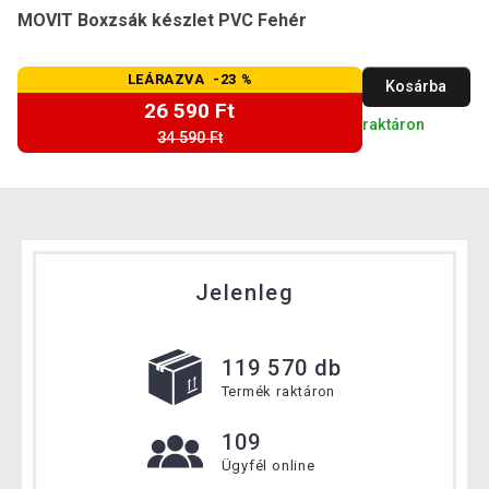
MOVIT Boxzsák készlet PVC Fehér
LEÁRAZVA -23 %
Kosárba
26 590 Ft
raktáron
34 590 Ft
Jelenleg
119 570 db
Termék raktáron
109
Ügyfél online