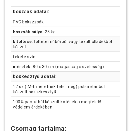
boxzsák adatai:
PVC bokszzsák
boxzsák súlya:
25 kg
kitöltése:
töltete műbőrből vagy textilhulladékból
készül.
fekete szín
méretek:
80 x 30 cm (magasság x szélesség)
boxkesztyű adatai:
12 oz ( M-L méretnek felel meg) poliuretánból
készült bokszkesztyű
100% pamutból készült kötések a megfelelő
védelem érdekében
Csomag tartalma: