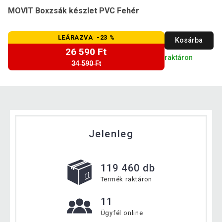
MOVIT Boxzsák készlet PVC Fehér
LEÁRAZVA -23 %
Kosárba
26 590 Ft
raktáron
34 590 Ft
Jelenleg
119 460 db
Termék raktáron
11
Ügyfél online