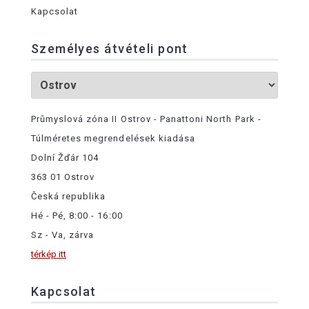
Kapcsolat
Személyes átvételi pont
Průmyslová zóna II Ostrov - Panattoni North Park -
Túlméretes megrendelések kiadása
Dolní Žďár 104
363 01 Ostrov
Česká republika
Hé - Pé, 8:00 - 16:00
Sz - Va, zárva
térkép itt
Kapcsolat