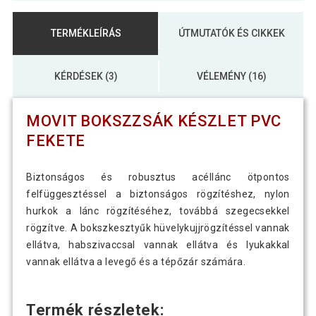
TERMÉKLEÍRÁS
ÚTMUTATÓK ÉS CIKKEK
KÉRDÉSEK (3)
VÉLEMÉNY (16)
MOVIT BOKSZZSÁK KÉSZLET PVC
FEKETE
Biztonságos és robusztus acéllánc ötpontos
felfüggesztéssel a biztonságos rögzítéshez, nylon
hurkok a lánc rögzítéséhez, továbbá szegecsekkel
rögzítve. A bokszkesztyűk hüvelykujjrögzítéssel vannak
ellátva, habszivaccsal vannak ellátva és lyukakkal
vannak ellátva a levegő és a tépőzár számára.
Termék részletek: