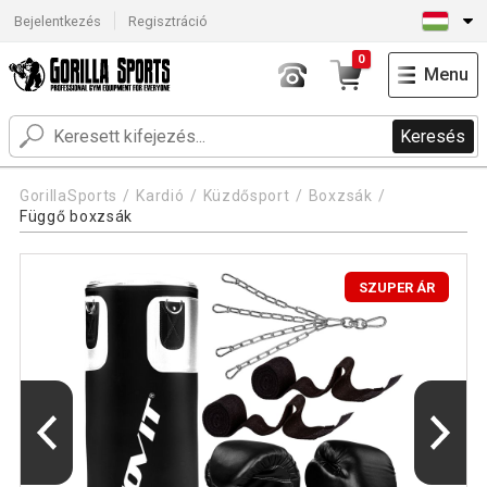
Bejelentkezés
Regisztráció
0
Menu
Keresés
GorillaSports
Kardió
Küzdősport
Boxzsák
Függő boxzsák
SZUPER ÁR