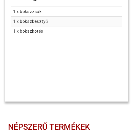
1 x bokszzsák
1 x bokszkesztyű
1 x bokszkötés
NÉPSZERŰ TERMÉKEK