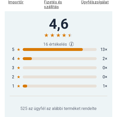
Importőr
Fizetés és
Ügyfélszolgálat
szállítás
4,6
16 értékelés
5
★
13×
4
★
2×
3
★
0×
2
★
0×
1
★
1×
525 az ügyfél az alábbi terméket rendelte