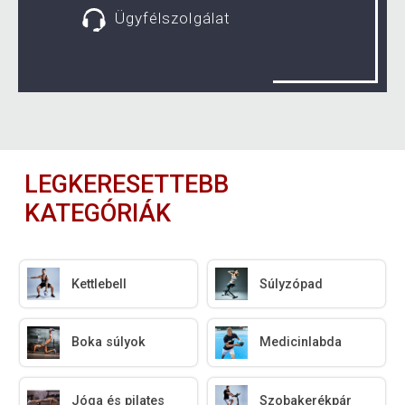
Ügyfélszolgálat
LEGKERESETTEBB
KATEGÓRIÁK
Kettlebell
Súlyzópad
Boka súlyok
Medicinlabda
Jóga és pilates
Szobakerékpár