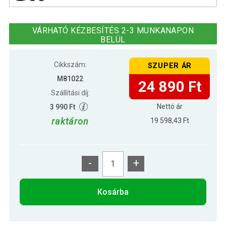
34 590 Ft
MOVIT Boxzsák készlet PVC Fehér
26 590 Ft
VÁRHATÓ KÉZBESÍTÉS 2-3 MUNKANAPON
BELÜL
Cikkszám:
SZUPER ÁR
M81022
24 890 Ft
Szállítási díj:
Nettó ár
3 990 Ft
raktáron
19 598,43 Ft
-
+
Kosárba