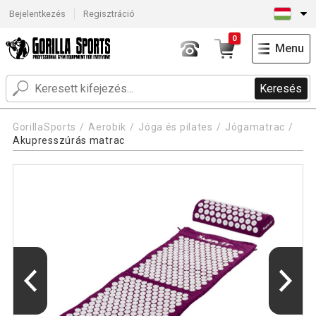
Bejelentkezés
Regisztráció
0
Menu
Keresés
GorillaSports
Aerobik
Jóga és pilates
Jógamatrac
Akupresszúrás matrac