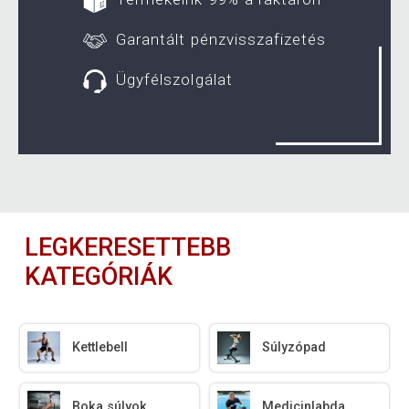
Garantált pénzvisszafizetés
Ügyfélszolgálat
LEGKERESETTEBB
KATEGÓRIÁK
Kettlebell
Súlyzópad
Boka súlyok
Medicinlabda