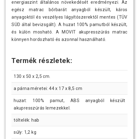
energiaszint általános növekedését eredményezi. Az
egész matrac bőrbarát anyagból készült, káros
anyagoktól és veszélyes lágyítószerektől mentes (TÜV
SÜD által bevizsgált). A huzat 100% pamutból készült,
és külön mosható. A MOVIT akupresszúrás matrac
könnyen hordozható és azonnal használható.
Termék részletek:
130 x 50 x 2,5 cm.
a párna méretei: 44 x 17 x 8,5 cm
huzat: 100% pamut, ABS anyagból készült
akupresszúrás lemezekkel.
töltelék: hab
súly: 1,2 kg