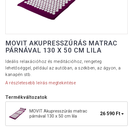
MOVIT AKUPRESSZÚRÁS MATRAC
PÁRNÁVAL 130 X 50 CM LILA
Ideális relaxációhoz és meditációhoz, rengeteg
lehetőséggel, például az autóban, a székben, az ágyon, a
kanapén stb.
A részletesebb leírás megtekintése
Termékváltozatok
MOVIT Akupresszúrás matrac
26 590 Ft
párnával 130 x 50 cm lila
Akupresszúrás matrac 130 x 50 cm
32 890 Ft