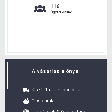
116
Ügyfél online
A vásárlás előnyei
Kiszállítás 5 napon belül
Olcsó árak
Termékeink 99%-a raktáron