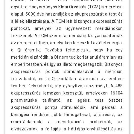
együtt a Hagyományos Kínai Orvoslás (TCM) ismeretein
alapul. 5000 éve használják az akupresszúrát a test és
a lélek ellazítására. A TCM leír bizonyos akupresszúrás
pontokat, amelyek az úgynevezett meridiánokon
fekszenek. A TCM szerint a meridiánok olyan csatornák
az emberi testben, amelyeken keresztül az életenergia,
a Qi áramlik. Továbbá feltételezik, hogy ha egy
meridián elzáródik, a Qi nem tud korlátlanul áramlani az
emberi testben, és így az illető megbetegszik. Bizonyos
akupresszúrás pontok stimulálásával a meridián
felszabadul, és a Qi korlátlan áramlása az emberi
testben felszabadul, így gyógyítva a személyt. A 488
akupresszúrás lemezen keresztül, amelyeken 16104
piramistüske található, az egész test összes
akupresszúrás pontja stimulálódik, ami például a
keringési rendszer jobb támogatását, a stressz, az
izomfájdalmak, a menstruációs problémák, az
alvászavarok, a fejfájás, a hátfájás enyhülését és az