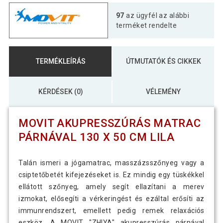
MOVIT Akupresszúrás matrac
97
az ügyfél az alábbi
24 590 Ft
párnával 130 x 50 cm szürke
terméket rendelte
MOVIT Akupresszúrás matrac
23 790 Ft
TERMÉKLEÍRÁS
ÚTMUTATÓK ÉS CIKKEK
párnával 130 x 50 cm világoskék
KÉRDÉSEK (0)
VÉLEMÉNY
13 890 Ft
MOVIT Akupresszúrás matrac párnával
8 690 Ft
130 x 50 cm zöld
MOVIT AKUPRESSZÚRÁS MATRAC
PÁRNÁVAL 130 X 50 CM LILA
Talán ismeri a jógamatrac, masszázsszőnyeg vagy a
csiptetőbetét kifejezéseket is. Ez mindig egy tüskékkel
ellátott szőnyeg, amely segít ellazítani a merev
izmokat, elősegíti a vérkeringést és ezáltal erősíti az
immunrendszert, emellett pedig remek relaxációs
eszköz. A MOVIT "ZHIYA" akupresszúrás párnával