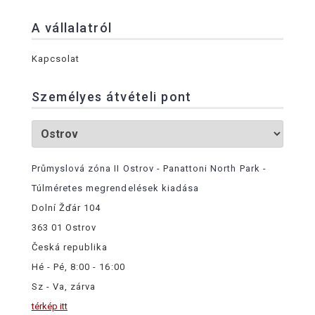
A vállalatról
Kapcsolat
Személyes átvételi pont
Průmyslová zóna II Ostrov - Panattoni North Park -
Túlméretes megrendelések kiadása
Dolní Žďár 104
363 01 Ostrov
Česká republika
Hé - Pé, 8:00 - 16:00
Sz - Va, zárva
térkép itt