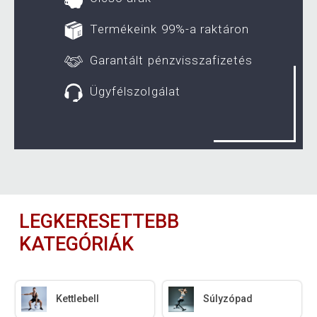
Termékeink 99%-a raktáron
Garantált pénzvisszafizetés
Ügyfélszolgálat
LEGKERESETTEBB
KATEGÓRIÁK
Kettlebell
Súlyzópad