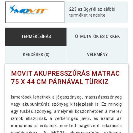
MOVIT Akupresszúrás matrac
223
az ügyfél az alábbi
20 090 Ft
párnával 75 x 44 cm piros
terméket rendelte
MOVIT Akupresszúrás matrac
20 690 Ft
TERMÉKLEÍRÁS
ÚTMUTATÓK ÉS CIKKEK
párnával 75 x 44 cm világoskék
KÉRDÉSEK (0)
VÉLEMÉNY
MOVIT Akupresszúrás matrac
20 090 Ft
párnával 75 x 44 cm zöld
MOVIT AKUPRESSZÚRÁS MATRAC
75 X 44 CM PÁRNÁVAL TÜRKIZ
Ismerősek lehetnek a jógaszőnyeg, masszázsszőnyeg
vagy akupunktúrás szőnyeg kifejezések is. Ez mindig
egy tüskés szőnyeg, amelynek köszönhetően a merev
izmok ellazulnak, a vérkeringés javul, és ezáltal az
immunitás is erősödik, emellett nagyszerű relaxációs
segédeszköz. A MOVIT akupresszúrás szőnyeg,