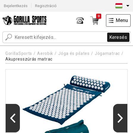
Bejelentkezés
Regisztráció
0
Menu
Keresés
GorillaSports
Aerobik
Jóga és pilates
Jógamatrac
Akupresszúrás matrac