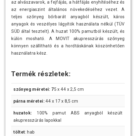
az alvászavarok, a fejfájás, a hátfájás enyhítéséhez és
az energiaszint általános növekedéséhez vezet. A
teljes szőnyeg bőrbarát anyagból készült, káros
anyagok és veszélyes lágyítók használata nélkül (TÜV
SÜD által tesztelt). A huzat 100% pamutból készült, és
külön mosható. A MOVIT akupresszúrás szőnyeg
könnyen szállítható és a hordtáskának köszönhetően
használatra kész.
Termék részletek:
szőnyeg méretei: 7
5 x 44 x 2,5 cm
párna méretei:
44 x 17 x 8,5 cm
huzatok:
100% pamut ABS anyagból készült
akupresszúrás lapokkal
töltet
: hab