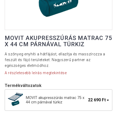
MOVIT AKUPRESSZÚRÁS MATRAC 75
X 44 CM PÁRNÁVAL TÜRKIZ
A szőnyeg enyhíti a hátfájást, ellazítja és masszírozza a
feszült és fájó területeket. Nagyszerű partner az
egészséges életmódhoz.
A részletesebb leírás megtekintése
Termékváltozatok
MOVIT akupresszúrás matrac 75 x
22 690 Ft
44 cm párnával türkiz
Akupresszúrás matrac párnával 75 x
25 090 Ft