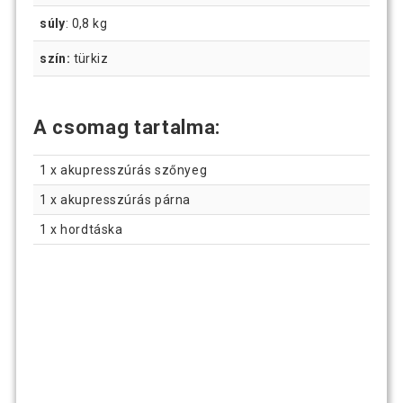
súly
: 0,8 kg
szín:
türkiz
A csomag tartalma:
1 x akupresszúrás szőnyeg
1 x akupresszúrás párna
1 x hordtáska