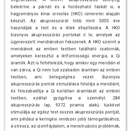
beleértve a párnát és a hordozható táskát is, a
hagyományos kínai orvoslás (HKO) ismeretei alapján
készült. Az akupresszúrát több mint 5000 éve
használják a test és a lélek ellazítására. A HKO
bizonyos akupresszúrás pontokat ír le, amelyek az
úgynevezett meridiánokon fekszenek. A HKO szerint a
meridiánok az emberi testben található csatornák,
amelyeken keresztül a létfontosságú energia, a Qi
áramlik. Azt is feltételezik, hogy amikor egy meridián el
van zárva, a Qi nem tud szabadon áramlani az emberi
testben, ami betegséghez vezet. Bizonyos
akupresszúrás pontok stimulálása feloldja a meridiánt,
és felszabadítja a Qi korlátlan áramlását az emberi
testben, ezáltal gyógyítva a személyt. 284
akupresszúrás lap, 9372 piramis alakú tüskével
stimulálja az egész test összes akupresszúrás pontját,
ami például a keringési rendszer jobb támogatásához,
a stressz, az izomfájdalom, a menstruációs problémák,