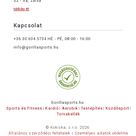
Sz - Va, zárva
térkép itt
Kapcsolat
+36 30 634 5734
HÉ - PÉ, 08:00 - 16:00
info@gorillasports.hu
Gorillasports.hu:
Sports és Fitness
Kardió
Aerobik
Testépítés
Küzdősport
Tornakellék
© Kokiska, s.r.o. 2026.
Általános szerződési feltételek
Személyes adatok védelme