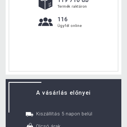
119 710 db
Termék raktáron
116
Ügyfél online
A vásárlás előnyei
Kiszállítás 5 napon belül
Olcsó árak