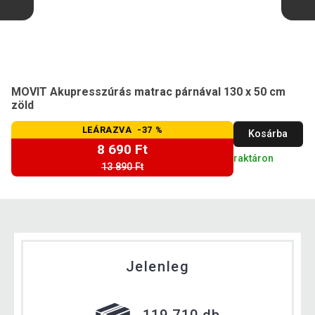
MOVIT Akupresszúrás matrac párnával 130 x 50 cm
zöld
LEÁRAZVA -37 %
Kosárba
8 690 Ft
raktáron
13 890 Ft
Jelenleg