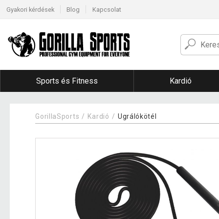
Gyakori kérdések
Blog
Kapcsolat
Sports és Fitness
Kardió
GorillaSports
Kardió
Ugrálókötél