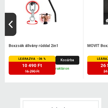
Boxzsák állvány rúddal 2in1
MOVIT Boxz
LEÁRAZVA -36 %
LEÁRA
Kosárba
10 490 Ft
26 
raktáron
16 290 Ft
34