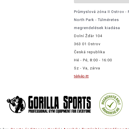
Průmyslová zóna II Ostrov - 
North Park - Túlméretes
megrendelések kiadása
Dolní Žďár 104
363 01 Ostrov
Česká republika
Hé - Pé, 8:00 - 16:00
Sz - Va, zárva
térkép itt