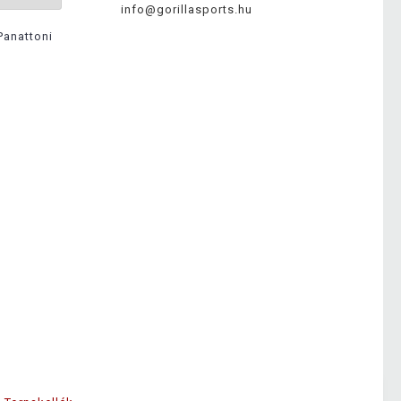
info@gorillasports.hu
Panattoni