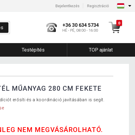
Bejelentkezés
Regisztráció
0
+36 30 634 5734
és
HÉ - PÉ, 08:00 - 16:00
Testépítés
TOP ajánlat
ÉL MŰANYAG 280 CM FEKETE
íciót erősíti és a koordináció javításában is segít.
se
NLEG NEM MEGVÁSÁROLHATÓ.