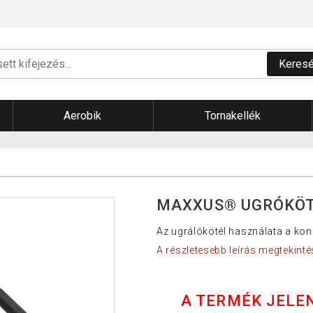
Keres
Aerobik
Tornakellék
MAXXUS® UGRÓKÖT
Az ugrálókötél használata a kond
A részletesebb leírás megtekinté
A TERMÉK JELE