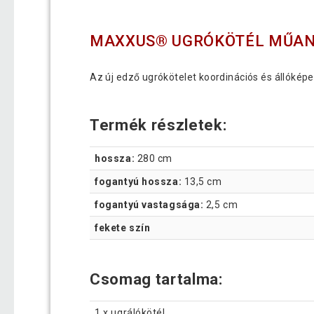
MAXXUS® UGRÓKÖTÉL MŰAN
Az új edző ugrókötelet koordinációs és állóképe
Termék részletek:
hossza:
280 cm
fogantyú hossza:
13,5 cm
fogantyú vastagsága:
2,5 cm
fekete szín
Csomag tartalma:
1 x ugrálókötél