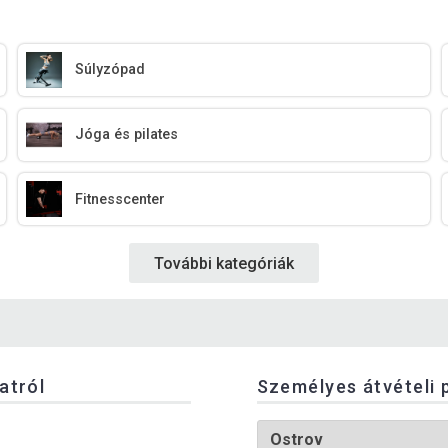
Súlyzópad
Jóga és pilates
Fitnesscenter
További kategóriák
latról
Személyes átvételi 