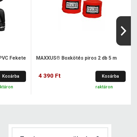
PVC Fekete
MAXXUS® Boxkötés piros 2 db 5 m
4 390 Ft
Kosárba
Kosárba
aktáron
raktáron