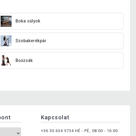
Boka súlyok
Szobakerékpár
Boxzsák
pont
Kapcsolat
+36 30 634 5734
HÉ - PÉ, 08:00 - 16:00