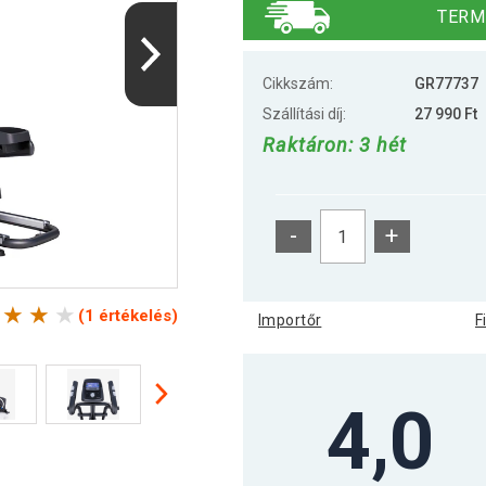
TERM
Cikkszám:
GR77737
Szállítási díj:
27 990 Ft
Raktáron: 3 hét
-
+
(1 értékelés)
Importőr
F
4,0