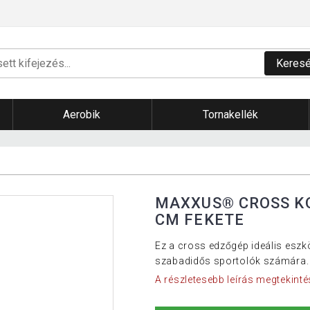
Keres
Aerobik
Tornakellék
MAXXUS® CROSS KON
CM FEKETE
Ez a cross edzőgép ideális eszk
szabadidős sportolók számára.
A részletesebb leírás megtekinté