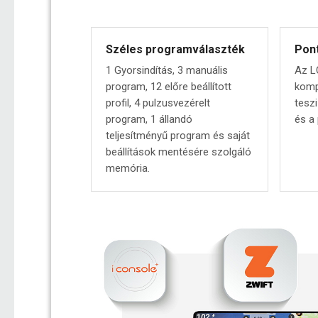
Széles programválaszték
Pon
1 Gyorsindítás, 3 manuális
Az L
program, 12 előre beállított
komp
profil, 4 pulzusvezérelt
tesz
program, 1 állandó
és a
teljesítményű program és saját
beállítások mentésére szolgáló
memória.