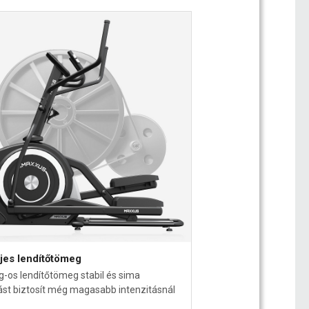
ljes lendítőtömeg
g-os lendítőtömeg stabil és sima
t biztosít még magasabb intenzitásnál