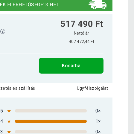
ÉK ÉLÉRHETŐSÉGE: 3 HÉT
517 490 Ft
Nettó ár
407 472,44 Ft
Kosárba
izetés és szállítás
Ügyfélszolgálat
5
★
0×
4
★
1×
3
★
0×