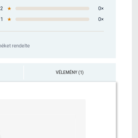
2
★
0×
1
★
0×
méket rendelte
VÉLEMÉNY (1)