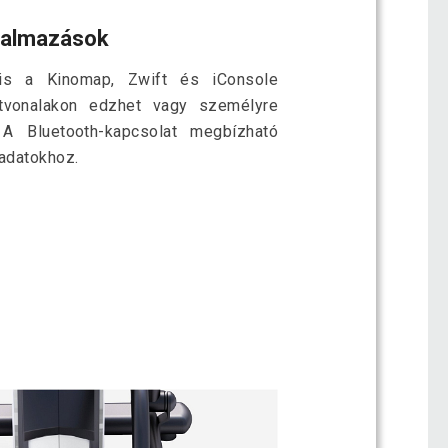
lkalmazások
s a Kinomap, Zwift és iConsole
 útvonalakon edzhet vagy személyre
 A Bluetooth-kapcsolat megbízható
sadatokhoz.