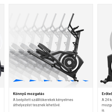
Könnyű mozgatás
Erőte
A beépített szállítókerekek kényelmes
A 24 k
áthelyezést tesznek lehetővé.
mozgás
is.