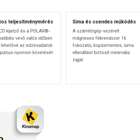
tos teljesítménymérés
Sima és csendes működés
CD kijelző és a POLAR®-
A számítógép-vezérelt
atibilis vevő valós időben
mágneses fékrendszer 16
i lehetővé az edzésadatok
fokozatú, kopásmentes, sima
 pulzus nyomon követését.
ellenállást biztosít minimális
zajjal.