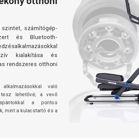
ékony otthoni
szintet, számítógép-
zert és Bluetooth-
edzésalkalmazásokkal
szív kialakítása és
as rendszeres otthoni
alkalmazásokkal való
t tesz lehetővé; a vevő
spántokkal a pontos
, mint a kulacstartó és a