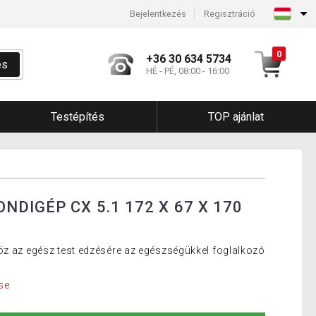
Bejelentkezés
Regisztráció
0
+36 30 634 5734
és
HÉ - PÉ, 08:00 - 16:00
Testépítés
TOP ajánlat
DIGÉP CX 5.1 172 X 67 X 170
öz az egész test edzésére az egészségükkel foglalkozó
se