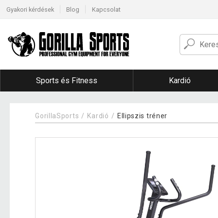
Gyakori kérdések
Blog
Kapcsolat
Sports és Fitness
Kardió
GorillaSports
Kardió
Ellipszis tréner