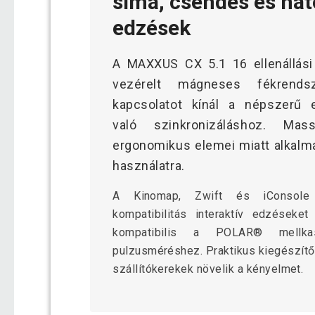
sima, csendes és hat
edzések
A MAXXUS CX 5.1 16 ellenállási 
vezérelt mágneses fékrends
kapcsolatot kínál a népszerű 
való szinkronizáláshoz. Mas
ergonomikus elemei miatt alkalm
használatra.
A Kinomap, Zwift és iConsole 
kompatibilitás interaktív edzéseke
kompatibilis a POLAR® mellka
pulzusméréshez. Praktikus kiegészítők
szállítókerekek növelik a kényelmet.