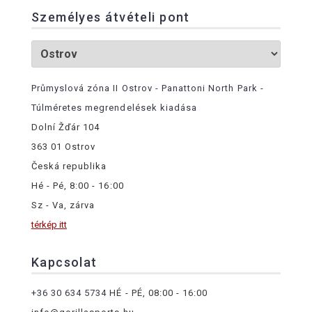
Személyes átvételi pont
Průmyslová zóna II Ostrov - Panattoni North Park -
Túlméretes megrendelések kiadása
Dolní Žďár 104
363 01 Ostrov
Česká republika
Hé - Pé, 8:00 - 16:00
Sz - Va, zárva
térkép itt
Kapcsolat
+36 30 634 5734
HÉ - PÉ, 08:00 - 16:00