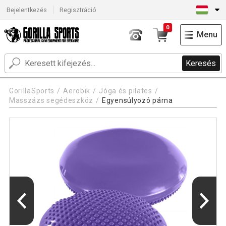
Bejelentkezés
Regisztráció
0
Menu
Keresés
GorillaSports
Aerobik
Jóga és pilates
Masszázs segédeszköz
Egyensúlyozó párna