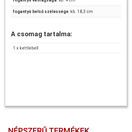
fogantyú vastagsága:
kb. 4 cm
fogantyú belső szélessége
: kb. 18,3 cm
A csomag tartalma:
1 x kettlebell
NÉPSZERŰ TERMÉKEK