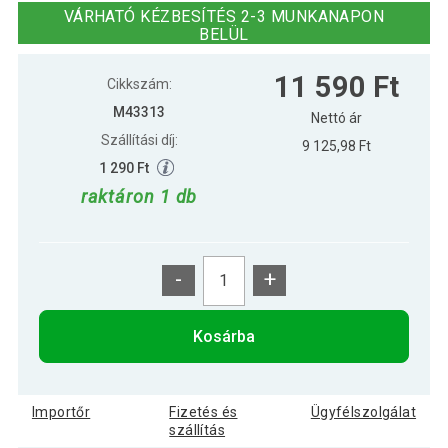
VÁRHATÓ KÉZBESÍTÉS 2-3 MUNKANAPON
BELÜL
5 090 Ft
Kettlebell harangsúlyok MOVIT 5 kg
11 590 Ft
Cikkszám:
M43313
Nettó ár
Szállítási díj:
9 125,98 Ft
8 790 Ft
Kettlebell harangsúlyok MOVIT 8 kg
1 290 Ft
raktáron 1 db
15 790 Ft
Kettlebell súlyzó MOVIT 20 kg
-
+
13 590 Ft
MOVIT Kettlebell PROFI 14 kg
Kosárba
4 490 Ft
MOVIT Kettlebell súlyzó 3 kg
Importőr
Fizetés és
Ügyfélszolgálat
szállítás