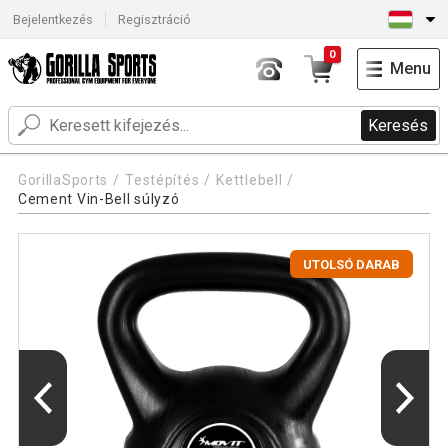
Bejelentkezés
Regisztráció
0
Menu
Keresés
GorillaSports
Testépítés
Kettlebell
Cement Vin-Bell súlyzó
UTOLSÓ DARAB