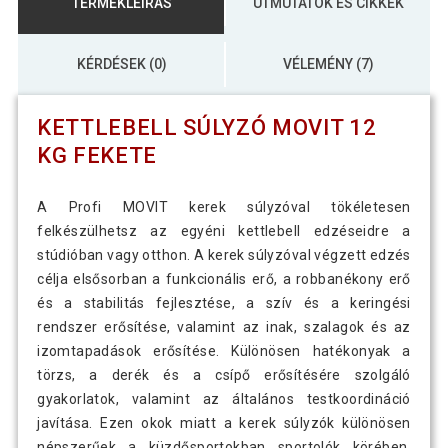
TERMÉKLEÍRÁS
ÚTMUTATÓK ÉS CIKKEK
KÉRDÉSEK (0)
VÉLEMÉNY (7)
KETTLEBELL SÚLYZÓ MOVIT 12
KG FEKETE
A Profi MOVIT kerek súlyzóval tökéletesen
felkészülhetsz az egyéni kettlebell edzéseidre a
stúdióban vagy otthon. A kerek súlyzóval végzett edzés
célja elsősorban a funkcionális erő, a robbanékony erő
és a stabilitás fejlesztése, a szív és a keringési
rendszer erősítése, valamint az inak, szalagok és az
izomtapadások erősítése. Különösen hatékonyak a
törzs, a derék és a csípő erősítésére szolgáló
gyakorlatok, valamint az általános testkoordináció
javítása. Ezen okok miatt a kerek súlyzók különösen
népszerűek a küzdősportokban sportolók körében,