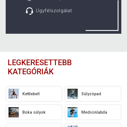
Ügyfélszolgálat
LEGKERESETTEBB
KATEGÓRIÁK
Kettlebell
Súlyzópad
Boka súlyok
Medicinlabda