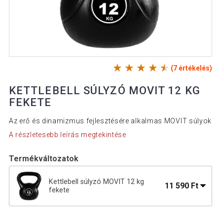
(7 értékelés)
KETTLEBELL SÚLYZÓ MOVIT 12 KG
FEKETE
Az erő és dinamizmus fejlesztésére alkalmas MOVIT súlyok
A részletesebb leírás megtekintése
Termékváltozatok
Kettlebell súlyzó MOVIT 12 kg
11 590 Ft
fekete
9 890 Ft
Kettlebell harangsúlyok MOVIT 10 kg