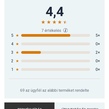
4,4
7 értékelés
5
★
5×
4
★
0×
3
★
2×
2
★
0×
1
★
0×
69 az ügyfél az alábbi terméket rendelte