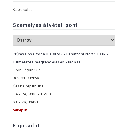
Kapcsolat
Személyes átvételi pont
Průmyslová zóna II Ostrov - Panattoni North Park -
Túlméretes megrendelések kiadása
Dolní Žďár 104
363 01 Ostrov
Česká republika
Hé - Pé, 8:00 - 16:00
Sz - Va, zárva
térkép itt
Kapcsolat