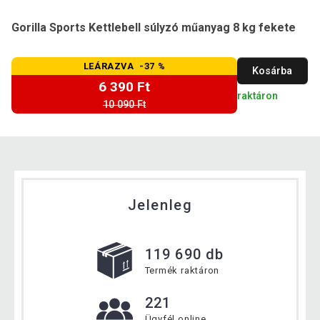
Gorilla Sports Kettlebell súlyzó műanyag 8 kg fekete
LEÁRAZVA -37 %
Kosárba
6 390 Ft
raktáron
10 090 Ft
Jelenleg
119 690 db
Termék raktáron
221
Ügyfél online