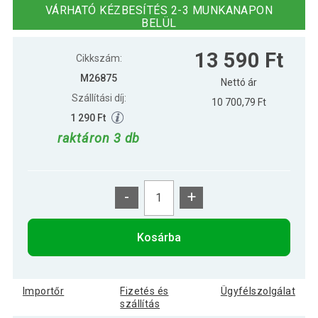
VÁRHATÓ KÉZBESÍTÉS 2-3 MUNKANAPON
BELÜL
5 090 Ft
Kettlebell harangsúlyok MOVIT 5 kg
13 590 Ft
Cikkszám:
M26875
Nettó ár
Szállítási díj:
10 700,79 Ft
8 790 Ft
Kettlebell harangsúlyok MOVIT 8 kg
1 290 Ft
raktáron 3 db
11 590 Ft
Kettlebell súlyzó MOVIT 12 kg fekete
-
+
15 790 Ft
Kettlebell súlyzó MOVIT 20 kg
Kosárba
4 490 Ft
MOVIT Kettlebell súlyzó 3 kg
Importőr
Fizetés és
Ügyfélszolgálat
szállítás