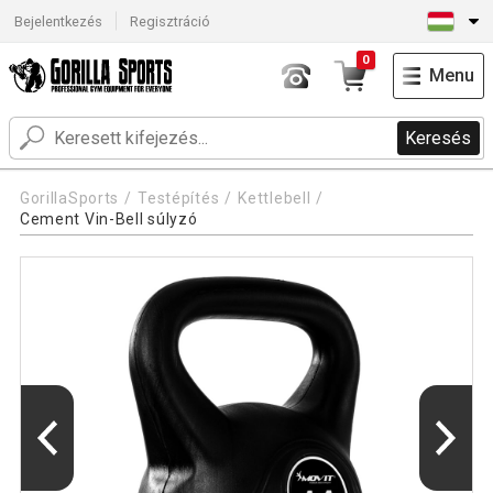
Bejelentkezés
Regisztráció
0
Menu
Keresés
GorillaSports
Testépítés
Kettlebell
Cement Vin-Bell súlyzó