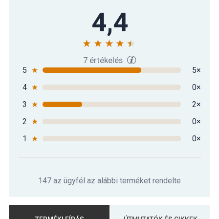
4,4
7 értékelés
5
★
5×
4
★
0×
3
★
2×
2
★
0×
1
★
0×
147 az ügyfél az alábbi terméket rendelte