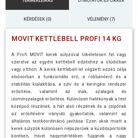
TERMÉKLEÍRÁS
ÚTMUTATÓK ÉS CIKKEK
KÉRDÉSEK (0)
VÉLEMÉNY (7)
MOVIT KETTLEBELL PROFI 14 KG
A Profi MOVIT kerek súlyzóval tökéletesen fel vagy
szerelve az egyéni kettlebell edzéshez a stúdióban
vagy otthon. A kerek kettlebell-lel végzett edzés célja
elsősorban a funkcionális erő, a robbanóerő és a
stabilitás kialakítása, a szív és a keringési rendszer
erősítése, valamint az inak, szalagok és
izomínszalagok erősítése. Különösen hatékonyak a test
középső részének, a hát alsó részének és a csípőnek
az erősítésére irányuló gyakorlatok, valamint az
általános testkoordináció javítása. Ezen okok miatt a
kerek súlyzók különösen népszerűek a küzdősportolók
körében, mivel nagymértékben függnek a nagy