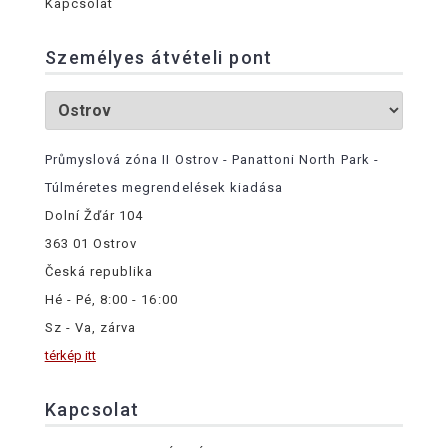
Kapcsolat
Személyes átvételi pont
Průmyslová zóna II Ostrov - Panattoni North Park -
Túlméretes megrendelések kiadása
Dolní Žďár 104
363 01 Ostrov
Česká republika
Hé - Pé, 8:00 - 16:00
Sz - Va, zárva
térkép itt
Kapcsolat