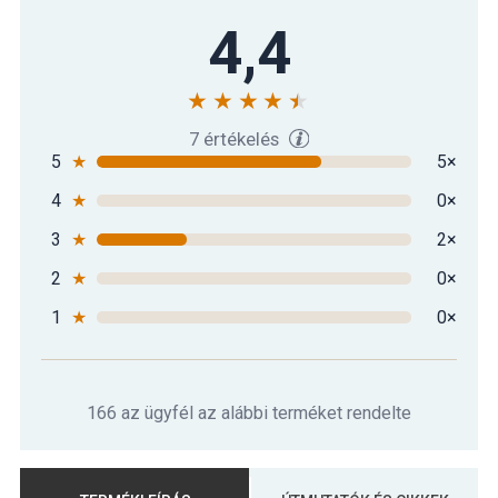
4,4
7 értékelés
5
★
5×
4
★
0×
3
★
2×
2
★
0×
1
★
0×
166 az ügyfél az alábbi terméket rendelte