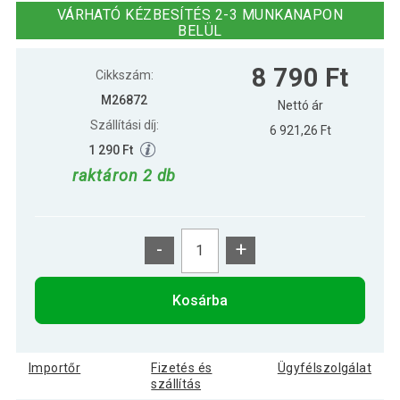
VÁRHATÓ KÉZBESÍTÉS 2-3 MUNKANAPON
BELÜL
5 090 Ft
Kettlebell harangsúlyok MOVIT 5 kg
8 790 Ft
Cikkszám:
M26872
Nettó ár
Szállítási díj:
6 921,26 Ft
11 590 Ft
Kettlebell súlyzó MOVIT 12 kg fekete
1 290 Ft
raktáron 2 db
15 790 Ft
Kettlebell súlyzó MOVIT 20 kg
-
+
13 590 Ft
MOVIT Kettlebell PROFI 14 kg
Kosárba
4 490 Ft
MOVIT Kettlebell súlyzó 3 kg
Importőr
Fizetés és
Ügyfélszolgálat
szállítás