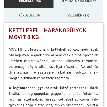
TERMÉKLEÍRÁS
ÚTMUTATÓK ÉS CIKKEK
KÉRDÉSEK (0)
VÉLEMÉNY (7)
KETTLEBELL HARANGSÚLYOK
MOVIT 8 KG
MOVIT® professzionális kettlebell súlyzó, mely évek
óta népszerőségnek örvend nem csak a profi sportolók
körében (harcművészet, katonai kiképzés folyamán,
biztonsági cégek alkalmazottjai részére). Az erő és
dinamizmus fejlesztésére alkalmas súlyzó, mely
megfelel minden korosztály számára.
A legfontosabb gyakorlatok közé tartoznak:
török
felállás, serleg guggolás, guggolás, lendítés, felrántás,
nyomás, szélmalom, fűrész. Kettlebell súlyzóval való
gyakorlás célja a stabilitás, erő és szilárdság. Erősíti a