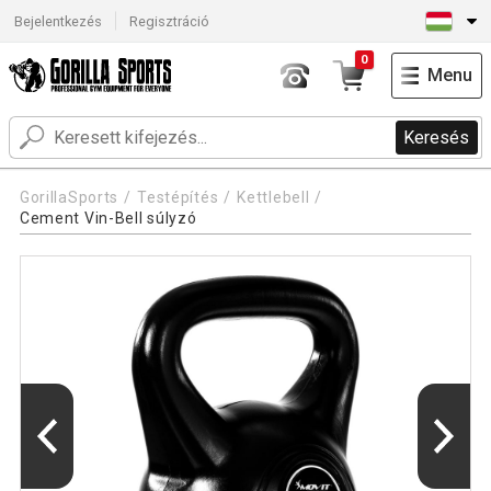
Bejelentkezés
Regisztráció
0
Menu
Keresés
GorillaSports
Testépítés
Kettlebell
Cement Vin-Bell súlyzó