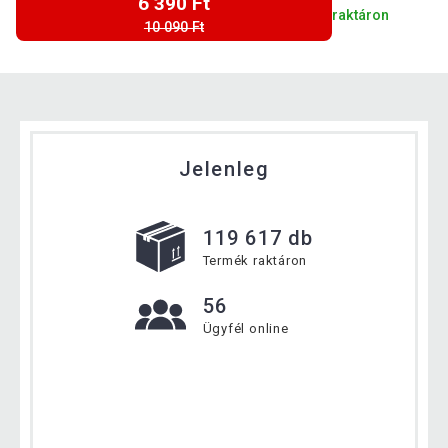
6 390 Ft
raktáron
10 090 Ft
Jelenleg
119 617 db
Termék raktáron
56
Ügyfél online