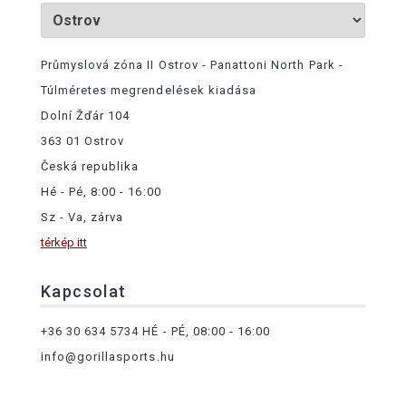
Průmyslová zóna II Ostrov - Panattoni North Park -
Túlméretes megrendelések kiadása
Dolní Žďár 104
363 01 Ostrov
Česká republika
Hé - Pé, 8:00 - 16:00
Sz - Va, zárva
térkép itt
Kapcsolat
+36 30 634 5734
HÉ - PÉ, 08:00 - 16:00
info@gorillasports.hu