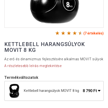
(7 értékelés)
KETTLEBELL HARANGSÚLYOK
MOVIT 8 KG
Az erő és dinamizmus fejlesztésére alkalmas MOVIT súlyok
A részletesebb leírás megtekintése
Termékváltozatok
8 790 Ft
Kettlebell harangsúlyok MOVIT 8 kg
9 890 Ft
Kettlebell harangsúlyok MOVIT 10 kg