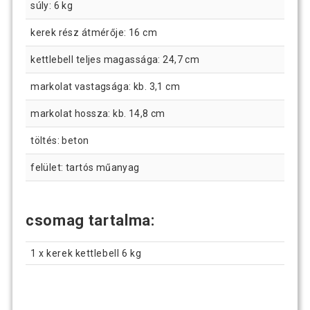
súly: 6 kg
kerek rész átmérője: 16 cm
kettlebell teljes magassága: 24,7 cm
markolat vastagsága: kb. 3,1 cm
markolat hossza: kb. 14,8 cm
töltés: beton
felület: tartós műanyag
csomag tartalma:
1 x kerek kettlebell 6 kg