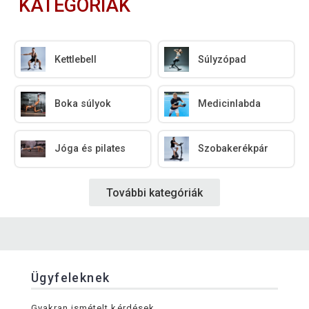
KATEGÓRIÁK
Kettlebell
Súlyzópad
Boka súlyok
Medicinlabda
Jóga és pilates
Szobakerékpár
További kategóriák
Ügyfeleknek
Gyakran ismételt kérdések