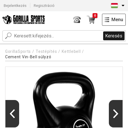
Bejelentkezés
Regisztráció
0
Menu
Keresés
GorillaSports
Testépítés
Kettlebell
Cement Vin-Bell súlyzó