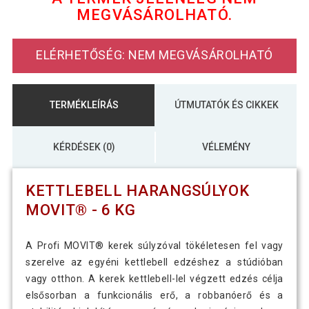
MEGVÁSÁROLHATÓ.
5 090 Ft
Kettlebell harangsúlyok MOVIT 5 kg
ELÉRHETŐSÉG: NEM MEGVÁSÁROLHATÓ
8 790 Ft
Kettlebell harangsúlyok MOVIT 8 kg
TERMÉKLEÍRÁS
ÚTMUTATÓK ÉS CIKKEK
11 590 Ft
Kettlebell súlyzó MOVIT 12 kg fekete
KÉRDÉSEK (0)
VÉLEMÉNY
KETTLEBELL HARANGSÚLYOK
15 790 Ft
Kettlebell súlyzó MOVIT 20 kg
MOVIT® - 6 KG
A Profi MOVIT® kerek súlyzóval tökéletesen fel vagy
13 590 Ft
MOVIT Kettlebell PROFI 14 kg
szerelve az egyéni kettlebell edzéshez a stúdióban
vagy otthon. A kerek kettlebell-lel végzett edzés célja
elsősorban a funkcionális erő, a robbanóerő és a
4 490 Ft
MOVIT Kettlebell súlyzó 3 kg