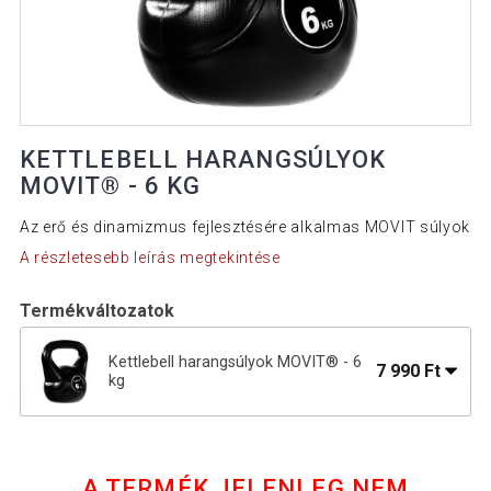
KETTLEBELL HARANGSÚLYOK
MOVIT® - 6 KG
Az erő és dinamizmus fejlesztésére alkalmas MOVIT súlyok
A részletesebb leírás megtekintése
Termékváltozatok
Kettlebell harangsúlyok MOVIT® - 6
7 990 Ft
kg
9 890 Ft
Kettlebell harangsúlyok MOVIT 10 kg
A TERMÉK JELENLEG NEM