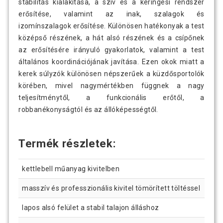
stabilitás kialakítása, a szív és a keringési rendszer
erősítése, valamint az inak, szalagok és
izomínszalagok erősítése. Különösen hatékonyak a test
középső részének, a hát alsó részének és a csípőnek
az erősítésére irányuló gyakorlatok, valamint a test
általános koordinációjának javítása. Ezen okok miatt a
kerek súlyzók különösen népszerűek a küzdősportolók
körében, mivel nagymértékben függnek a nagy
teljesítménytől, a funkcionális erőtől, a
robbanékonyságtól és az állóképességtől.
Termék részletek:
kettlebell műanyag kivitelben
masszív és professzionális kivitel tömörített töltéssel
lapos alsó felület a stabil talajon álláshoz