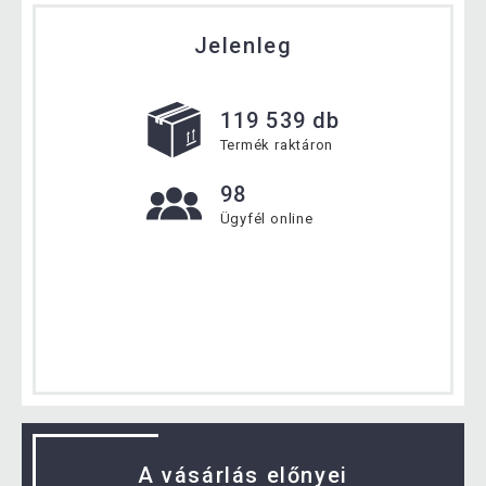
Jelenleg
119 539 db
Termék raktáron
98
Ügyfél online
A vásárlás előnyei