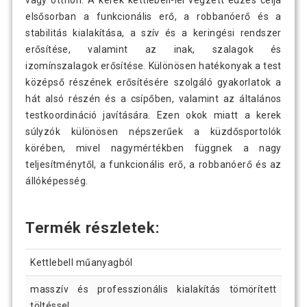
vagy otthon. A kerek kettlebell-lel végzett edzés célja
elsősorban a funkcionális erő, a robbanóerő és a
4 490 Ft
MOVIT Kettlebell súlyzó 3 kg
stabilitás kialakítása, a szív és a keringési rendszer
erősítése, valamint az inak, szalagok és
izomínszalagok erősítése. Különösen hatékonyak a test
középső részének erősítésére szolgáló gyakorlatok a
hát alsó részén és a csípőben, valamint az általános
testkoordináció javítására. Ezen okok miatt a kerek
súlyzók különösen népszerűek a küzdősportolók
körében, mivel nagymértékben függnek a nagy
teljesítménytől, a funkcionális erő, a robbanóerő és az
állóképesség.
Termék részletek:
Kettlebell műanyagból
masszív és professzionális kialakítás tömörített
töltéssel