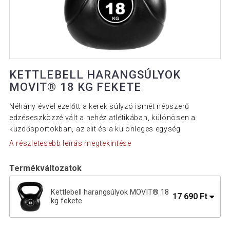
KETTLEBELL HARANGSÚLYOK
MOVIT® 18 KG FEKETE
Néhány évvel ezelőtt a kerek súlyzó ismét népszerű
edzéseszközzé vált a nehéz atlétikában, különösen a
küzdősportokban, az elit és a különleges egység
A részletesebb leírás megtekintése
Termékváltozatok
Kettlebell harangsúlyok MOVIT® 18
17 690 Ft
kg fekete
9 890 Ft
Kettlebell harangsúlyok MOVIT 10 kg