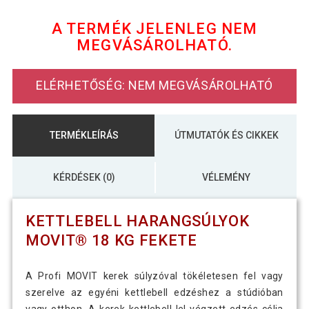
A TERMÉK JELENLEG NEM
MEGVÁSÁROLHATÓ.
5 090 Ft
Kettlebell harangsúlyok MOVIT 5 kg
ELÉRHETŐSÉG: NEM MEGVÁSÁROLHATÓ
8 790 Ft
Kettlebell harangsúlyok MOVIT 8 kg
TERMÉKLEÍRÁS
ÚTMUTATÓK ÉS CIKKEK
11 590 Ft
Kettlebell súlyzó MOVIT 12 kg fekete
KÉRDÉSEK (0)
VÉLEMÉNY
KETTLEBELL HARANGSÚLYOK
15 790 Ft
Kettlebell súlyzó MOVIT 20 kg
MOVIT® 18 KG FEKETE
A Profi MOVIT kerek súlyzóval tökéletesen fel vagy
13 590 Ft
MOVIT Kettlebell PROFI 14 kg
szerelve az egyéni kettlebell edzéshez a stúdióban