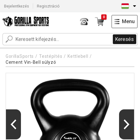
Bejelentkezés
Regisztráció
0
Menu
Keresés
GorillaSports
Testépítés
Kettlebell
Cement Vin-Bell súlyzó