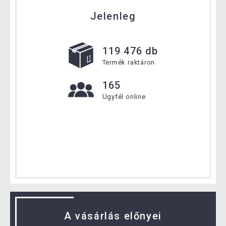
Jelenleg
119 476 db
Termék raktáron
165
Ügyfél online
A vásárlás előnyei