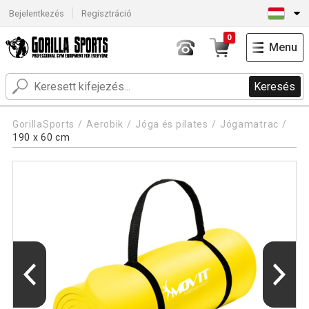
Bejelentkezés
Regisztráció
0
Menu
Keresés
GorillaSports
Aerobik
Jóga és pilates
Jógamatrac
190 x 60 cm