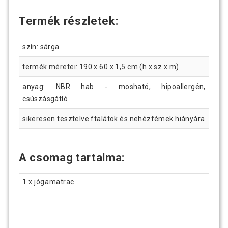
Termék részletek:
szín: sárga
termék méretei: 190 x 60 x 1,5 cm (h x sz x m)
anyag: NBR hab - mosható, hipoallergén,
csúszásgátló
sikeresen tesztelve ftalátok és nehézfémek hiányára
A csomag tartalma:
1 x jógamatrac