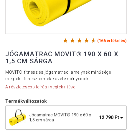
(166 értékelés)
JÓGAMATRAC MOVIT® 190 X 60 X
1,5 CM SÁRGA
MOVIT® fitnesz és jógamatrac, amelynek minősége
megfelel fitnesztermek követelményeinek.
A részletesebb leírás megtekintése
Termékváltozatok
Jógamatrac MOVIT® 190 x 60 x
12 790 Ft
1,5 cm sárga