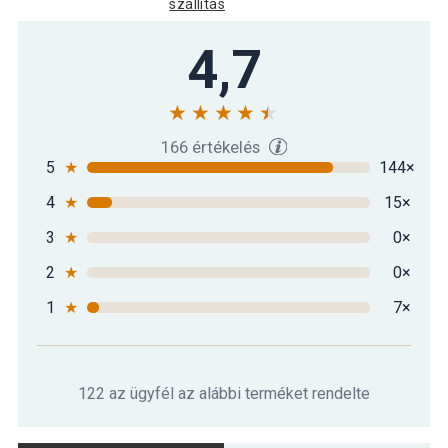
szállítás
Jógamatrac MOVIT® Zöld 190 x 60 x
4,7
9 590 Ft
1,5 cm
10 290 Ft
MOVIT Jógamatrac 190 x 60 x 1,5 cm
5 490 Ft
fekete
166 értékelés
5
★
144×
4
★
15×
MOVIT Jógamatrac 190 x 60 x 1,5 cm
10 390 Ft
kék
3
★
0×
2
★
0×
MOVIT Jógamatrac 190 x 60 x 1,5 cm
9 890 Ft
rózsaszín
1
★
7×
122 az ügyfél az alábbi terméket rendelte