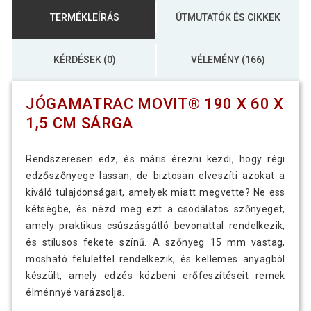
TERMÉKLEÍRÁS
ÚTMUTATÓK ÉS CIKKEK
KÉRDÉSEK (0)
VÉLEMÉNY (166)
JÓGAMATRAC MOVIT® 190 X 60 X
1,5 CM SÁRGA
Rendszeresen edz, és máris érezni kezdi, hogy régi
edzőszőnyege lassan, de biztosan elveszíti azokat a
kiváló tulajdonságait, amelyek miatt megvette? Ne ess
kétségbe, és nézd meg ezt a csodálatos szőnyeget,
amely praktikus csúszásgátló bevonattal rendelkezik,
és stílusos fekete színű. A szőnyeg 15 mm vastag,
mosható felülettel rendelkezik, és kellemes anyagból
készült, amely edzés közbeni erőfeszítéseit remek
élménnyé varázsolja.