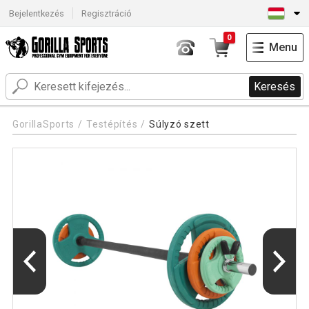
Bejelentkezés
Regisztráció
0
Menu
Keresés
GorillaSports
Testépítés
Súlyzó szett