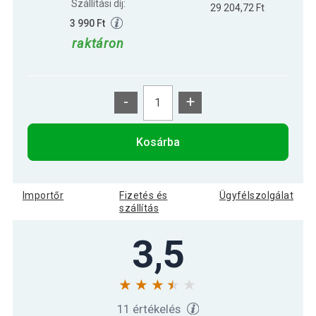
Szállítási díj:
29 204,72 Ft
3 990 Ft
raktáron
-
+
Kosárba
Importőr
Fizetés és
Ügyfélszolgálat
szállítás
3,5
11 értékelés