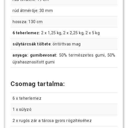
rúd átmérője: 30 mm
hossza: 130 cm
6 teherlemez:
2 x 1,25 kg, 2 x 2,25 kg, 2 x 5 kg
súlytárcsák töltete
: öntöttvas mag
anyaga: gumibevonat:
50% természetes gumi, 50%
újrahasznosított gumi
Csomag tartalma:
6 x teherlemez
1 x súlyzó
2 x rugós zár a tárcsa gyors rögzítéséhez