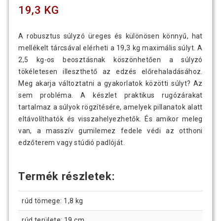
19,3 KG
A robusztus súlyzó üreges és különösen könnyű, hat
mellékelt tárcsával elérheti a 19,3 kg maximális súlyt. A
2,5 kg-os beosztásnak köszönhetően a súlyzó
tökéletesen illeszthető az edzés előrehaladásához.
Meg akarja változtatni a gyakorlatok közötti súlyt? Az
sem probléma. A készlet praktikus rugózárakat
tartalmaz a súlyok rögzítésére, amelyek pillanatok alatt
eltávolíthatók és visszahelyezhetők. És amikor meleg
van, a masszív gumilemez fedele védi az otthoni
edzőterem vagy stúdió padlóját.
Termék részletek:
rúd tömege: 1,8 kg
rúd területe: 19 cm