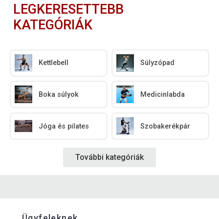
LEGKERESETTEBB
KATEGÓRIÁK
Kettlebell
Súlyzópad
Boka súlyok
Medicinlabda
Jóga és pilates
Szobakerékpár
További kategóriák
Ügyfeleknek