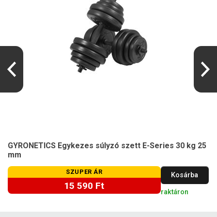
GYRONETICS Egykezes súlyzó szett E-Series 30 kg 25
mm
SZUPER ÁR
Kosárba
15 590 Ft
raktáron