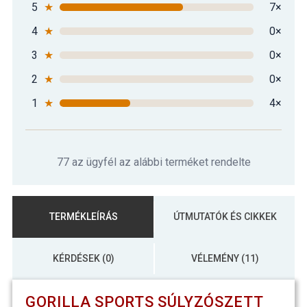
5
★
7×
4
★
0×
3
★
0×
2
★
0×
1
★
4×
77 az ügyfél az alábbi terméket rendelte
TERMÉKLEÍRÁS
ÚTMUTATÓK ÉS CIKKEK
KÉRDÉSEK (0)
VÉLEMÉNY (11)
GORILLA SPORTS SÚLYZÓSZETT