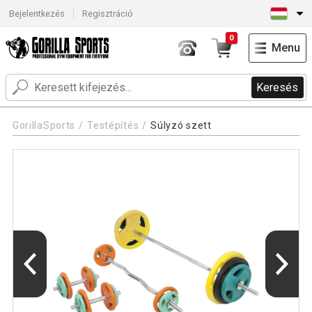
Bejelentkezés
Regisztráció
0
Menu
Keresés
GorillaSports
Testépítés
Súlyzó szett