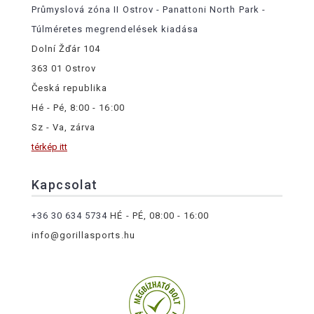
Průmyslová zóna II Ostrov - Panattoni North Park -
Túlméretes megrendelések kiadása
Dolní Žďár 104
363 01 Ostrov
Česká republika
Hé - Pé, 8:00 - 16:00
Sz - Va, zárva
térkép itt
Kapcsolat
+36 30 634 5734
HÉ - PÉ, 08:00 - 16:00
info@gorillasports.hu