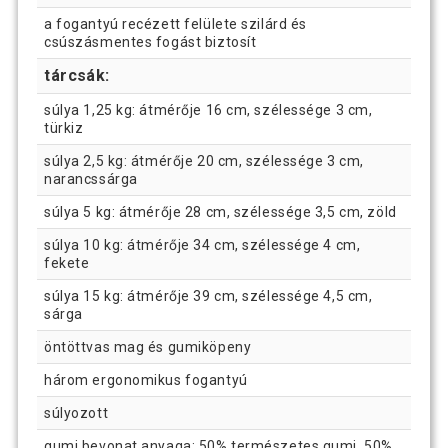
a fogantyú recézett felülete szilárd és
csúszásmentes fogást biztosít
tárcsák:
súlya 1,25 kg: átmérője 16 cm, szélessége 3 cm,
türkiz
súlya 2,5 kg: átmérője 20 cm, szélessége 3 cm,
narancssárga
súlya 5 kg: átmérője 28 cm, szélessége 3,5 cm, zöld
súlya 10 kg: átmérője 34 cm, szélessége 4 cm,
fekete
súlya 15 kg: átmérője 39 cm, szélessége 4,5 cm,
sárga
öntöttvas mag és gumiköpeny
három ergonomikus fogantyú
súlyozott
gumi bevonat anyaga: 50% természetes gumi, 50%