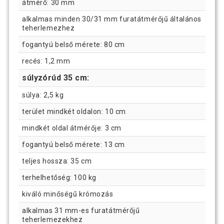
átmérő: 30 mm
alkalmas minden 30/31 mm furatátmérőjű általános
teherlemezhez
fogantyú belső mérete: 80 cm
recés: 1,2 mm
súlyzórúd 35 cm:
súlya: 2,5 kg
terület mindkét oldalon: 10 cm
mindkét oldal átmérője: 3 cm
fogantyú belső mérete: 13 cm
teljes hossza: 35 cm
terhelhetőség: 100 kg
kiváló minőségű krómozás
alkalmas 31 mm-es furatátmérőjű
teherlemezekhez