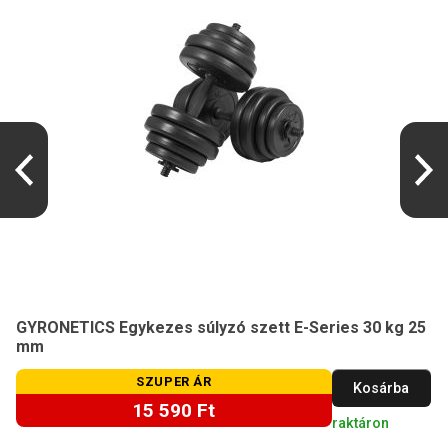
GYRONETICS Egykezes súlyzó szett E-Series 30 kg 25
mm
SZUPER ÁR
Kosárba
15 590 Ft
raktáron