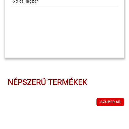
6 x csillagzár
NÉPSZERŰ TERMÉKEK
SZUPER ÁR