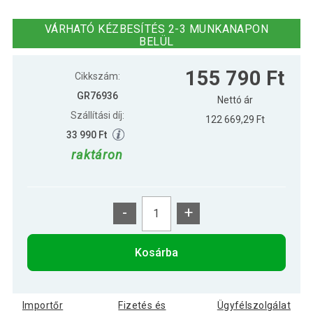
Gorilla Sports Súlyzó szett öntöttvas
155 890 Ft
koronggal 108 kg
VÁRHATÓ KÉZBESÍTÉS 2-3 MUNKANAPON
BELÜL
155 790 Ft
Cikkszám:
GR76936
Nettó ár
Szállítási díj:
122 669,29 Ft
33 990 Ft
raktáron
-
+
Kosárba
Importőr
Fizetés és
Ügyfélszolgálat