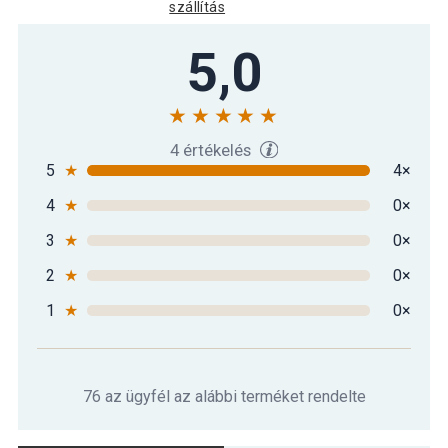
szállítás
5,0
4 értékelés
5
★
4×
4
★
0×
3
★
0×
2
★
0×
1
★
0×
76 az ügyfél az alábbi terméket rendelte